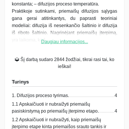
konstanta; – difuzijos proceso temperatūra.
Praktikoje sutinkami, priemaišų difuzijos sąlygas
gana gerai atitinkantys, du paprasti teoriniai
modeliai: difuzija iš nesenkančio šaltinio ir difuzija
iš riboto šaltinio. Nagrinėjant priemaišų įterpimą,
yra laikoma, kad...
Daugiau informacijos...
Šį darbą sudaro 2844 žodžiai, tikrai rasi tai, ko
ieškai!
Turinys
1. Difuzijos proceso tyrimas.
4
1.1 Apskaičiuoti ir nubraižyti priemaišų
pasiskirstymą po priemaišų įterpimo etapo.
4
1.2 Apskaičiuoti ir nubraižyti, kaip priemaišų
įterpimo etape kinta priemaišos srauto tankis ir