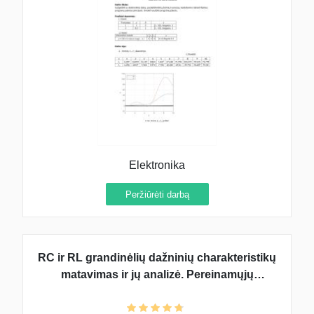
Elektronika
Peržiūrėti darbą
RC ir RL grandinėlių dažninių charakteristikų
matavimas ir jų analizė. Pereinamųjų
procesų RC ir RL grandinėlėse tyrimas