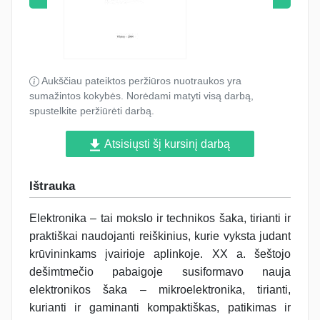
Aukščiau pateiktos peržiūros nuotraukos yra
sumažintos kokybės. Norėdami matyti visą darbą,
spustelkite peržiūrėti darbą.
Atsisiųsti šį kursinį darbą
Ištrauka
Elektronika – tai mokslo ir technikos šaka, tirianti ir
praktiškai naudojanti reiškinius, kurie vyksta judant
krūvininkams įvairioje aplinkoje. XX a. šeštojo
dešimtmečio pabaigoje susiformavo nauja
elektronikos šaka – mikroelektronika, tirianti,
kurianti ir gaminanti kompaktiškas, patikimas ir