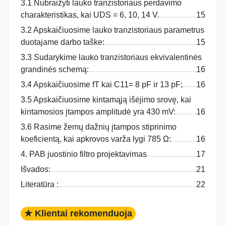
3.1 Nubraižyti lauko tranzistoriaus perdavimo
charakteristikas, kai UDS = 6, 10, 14 V.
15
3.2 Apskaičiuosime lauko tranzistoriaus parametrus
duotajame darbo taške:
15
3.3 Sudarykime lauko tranzistoriaus ekvivalentinės
grandinės schemą:
16
3.4 Apskaičiuosime fT kai C11= 8 pF ir 13 pF;
16
3.5 Apskaičiuosime kintamąją išėjimo srovę, kai
kintamosios įtampos amplitudė yra 430 mV:
16
3.6 Rasime žemų dažnių įtampos stiprinimo
koeficientą, kai apkrovos varža lygi 785 Ω:
16
4. PAB juostinio filtro projektavimas
17
Išvados:
21
Literatūra :
22
★ Klientai rekomenduoja