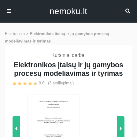
nemoku
.
lt
Elektronika >
Elektronikos įtaisų ir jų gamybos procesų
modeliavimas ir tyrimas
Kursiniai darbai
Elektronikos įtaisų ir jų gamybos
procesų modeliavimas ir tyrimas
9.6
(
3
atsiliepimai)