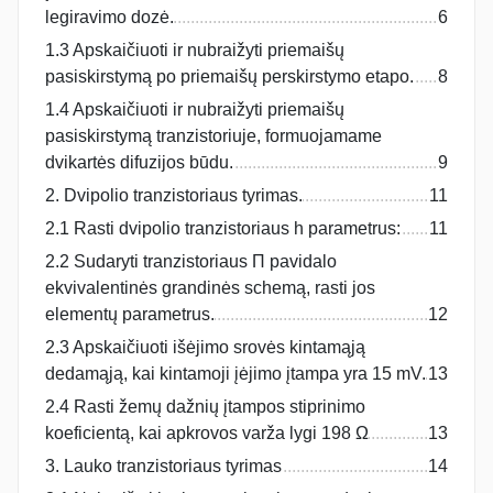
legiravimo dozė.
6
1.3 Apskaičiuoti ir nubraižyti priemaišų
pasiskirstymą po priemaišų perskirstymo etapo.
8
1.4 Apskaičiuoti ir nubraižyti priemaišų
pasiskirstymą tranzistoriuje, formuojamame
dvikartės difuzijos būdu.
9
2. Dvipolio tranzistoriaus tyrimas.
11
2.1 Rasti dvipolio tranzistoriaus h parametrus:
11
2.2 Sudaryti tranzistoriaus Π pavidalo
ekvivalentinės grandinės schemą, rasti jos
elementų parametrus.
12
2.3 Apskaičiuoti išėjimo srovės kintamąją
dedamąją, kai kintamoji įėjimo įtampa yra 15 mV.
13
2.4 Rasti žemų dažnių įtampos stiprinimo
koeficientą, kai apkrovos varža lygi 198 Ω
13
3. Lauko tranzistoriaus tyrimas
14