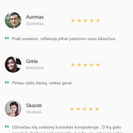
Aurimas
Studentas
Puiki svetainė, refleksija pilnai pateisino visus lūkesčius.
Greta
Moksleivė
Pirkau rašto darbą, viskas gerai.
Skaistė
Studentė
Užmačiau šią svetainę kursiokės kompiuteryje. :D Ką galiu