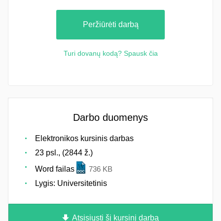
Peržiūrėti darbą
Turi dovanų kodą? Spausk čia
Darbo duomenys
Elektronikos kursinis darbas
23 psl., (2844 ž.)
Word failas
736 KB
Lygis: Universitetinis
Atsisiųsti šį kursinį darbą