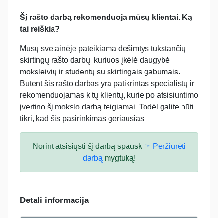
Šį rašto darbą rekomenduoja mūsų klientai. Ką
tai reiškia?
Mūsų svetainėje pateikiama dešimtys tūkstančių
skirtingų rašto darbų, kuriuos įkėlė daugybė
moksleivių ir studentų su skirtingais gabumais.
Būtent šis rašto darbas yra patikrintas specialistų ir
rekomenduojamas kitų klientų, kurie po atsisiuntimo
įvertino šį mokslo darbą teigiamai. Todėl galite būti
tikri, kad šis pasirinkimas geriausias!
Norint atsisiųsti šį darbą spausk
☞ Peržiūrėti
darbą
mygtuką!
Detali informacija