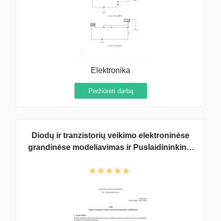
Elektronika
Peržiūrėti darbą
Diodų ir tranzistorių veikimo elektroninėse
grandinėse modeliavimas ir Puslaidininkinių
integrinių grandynų gamybos procesų
modeliavimas