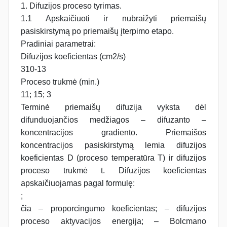
1. Difuzijos proceso tyrimas.
1.1 Apskaičiuoti ir nubraižyti priemaišų
pasiskirstymą po priemaišų įterpimo etapo.
Pradiniai parametrai:
Difuzijos koeficientas (cm2/s)
310-13
Proceso trukmė (min.)
11; 15; 3
Terminė priemaišų difuzija vyksta dėl
difunduojančios medžia­gos – difuzanto –
koncentracijos gradiento. Priemaišos
koncentracijos pasiskirstymą lemia difuzijos
koeficientas D (proceso temperatūra T) ir difuzijos
proceso trukmė t. Difuzijos koeficientas
apskaičiuojamas pagal formulę:
;
čia – proporcingumo koeficientas; – difuzijos
proceso akty­vacijos energija; – Bolcmano