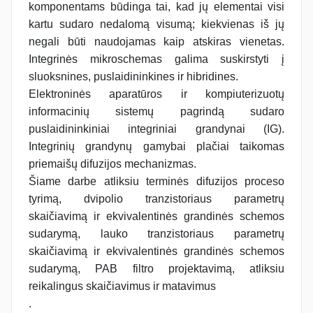
komponentams būdinga tai, kad jų elementai visi
kartu sudaro nedalomą visumą; kiekvienas iš jų
negali būti naudojamas kaip atskiras vienetas.
Integrinės mikroschemas galima suskirstyti į
sluoksnines, puslaidininkines ir hibridines.
Elektroninės aparatūros ir kompiuterizuotų
informacinių sistemų pagrindą sudaro
puslaidininkiniai integriniai grandynai (IG).
Integrinių grandynų gamybai plačiai taikomas
priemaišų difuzijos mechanizmas.
Šiame darbe atliksiu terminės difuzijos proceso
tyrimą, dvipolio tranzistoriaus parametrų
skaičiavimą ir ekvivalentinės grandinės schemos
sudarymą, lauko tranzistoriaus parametrų
skaičiavimą ir ekvivalentinės grandinės schemos
sudarymą, PAB filtro projektavimą, atliksiu
reikalingus skaičiavimus ir matavimus
.