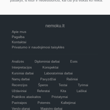
pasakyti, iš kitur ir nebesisiunčiu, kai čia yra viskas ko reikia.
nemoku.lt
Apie mus
Pagalba
Kontaktai
Privatumo ir naudojimosi taisyklės
Analizės
Diplominiai darbai
Esės
Interpretacijos
Konspektai
Kursiniai darbai
Laboratoriniai darbai
Namų darbai
Pavyzdžiai
Rašiniai
Recenzijos
Šperos
Testai
Tyrimai
Uždaviniai
Referatai
Kita
Laiškai
Praktikos ataskaitos
Pristatymai
Pastraipos
Potemės
Kalbėjimai
Verslo planai
Magistro darbai