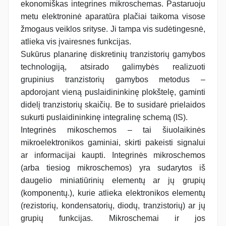
ekonomiškas integrines mikroschemas. Pastaruoju
metu elektroninė aparatūra plačiai taikoma visose
žmogaus veiklos srityse. Ji tampa vis sudėtingesnė,
atlieka vis įvairesnes funkcijas.
Sukūrus planarinę diskretinių tranzistorių gamybos
technologiją, atsirado galimybės realizuoti
grupinius tranzistorių gamybos metodus –
apdorojant vieną puslaidininkinę plokštelę, gaminti
didelį tranzistorių skaičių. Be to susidarė prielaidos
sukurti puslaidininkinę integralinę schemą (IS).
Integrinės mikoschemos – tai šiuolaikinės
mikroelektronikos gaminiai, skirti pakeisti signalui
ar informacijai kaupti. Integrinės mikroschemos
(arba tiesiog mikroschemos) yra sudarytos iš
daugelio miniatiūrinių elementų ar jų grupių
(komponentų.), kurie atlieka elektronikos elementų
(rezistorių, kondensatorių, diodų, tranzistorių) ar jų
grupių funkcijas. Mikroschemai ir jos