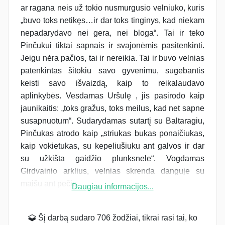
ar ragana neis už tokio nusmurgusio velniuko, kuris
„buvo toks netikęs…ir dar toks tinginys, kad niekam
nepadarydavo nei gera, nei bloga“. Tai ir teko
Pinčukui tiktai sapnais ir svajonėmis pasitenkinti.
Jeigu nėra pačios, tai ir nereikia. Tai ir buvo velnias
patenkintas šitokiu savo gyvenimu, sugebantis
keisti savo išvaizdą, kaip to reikalaudavo
aplinkybės. Vesdamas Uršulę , jis pasirodo kaip
jaunikaitis: „toks gražus, toks meilus, kad net sapne
susapnuotum“. Sudarydamas sutartį su Baltaragiu,
Pinčukas atrodo kaip „striukas bukas ponaičiukas,
kaip vokietukas, su kepeliušiuku ant galvos ir dar
su užkišta gaidžio plunksnele“. Vogdamas
Girdvainio arklius, velnias skrenda danguje su
maišu ant pečių ,...
Daugiau informacijos...
Šį darbą sudaro 706 žodžiai, tikrai rasi tai, ko