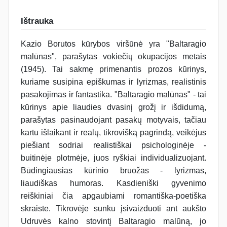
Ištrauka
Kazio Borutos kūrybos viršūnė yra "Baltaragio
malūnas", parašytas vokiečių okupacijos metais
(1945). Tai sakmę primenantis prozos kūrinys,
kuriame susipina epiškumas ir lyrizmas, realistinis
pasakojimas ir fantastika. "Baltaragio malūnas" - tai
kūrinys apie liaudies dvasinį grožį ir išdidumą,
parašytas pasinaudojant pasakų motyvais, tačiau
kartu išlaikant ir realų, tikrovišką pagrindą, veikėjus
piešiant sodriai realistiškai psichologinėje -
buitinėje plotmėje, juos ryškiai individualizuojant.
Būdingiausias kūrinio bruožas - lyrizmas,
liaudiškas humoras. Kasdieniški gyvenimo
reiškiniai čia apgaubiami romantiška-poetiška
skraiste. Tikrovėje sunku įsivaizduoti ant aukšto
Udruvės kalno stovintį Baltaragio malūną, jo