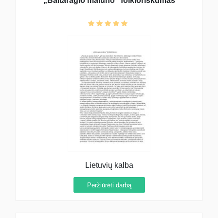
„Baltaragio malūno“ folkloriškumas
Lietuvių kalba
Peržiūrėti darbą