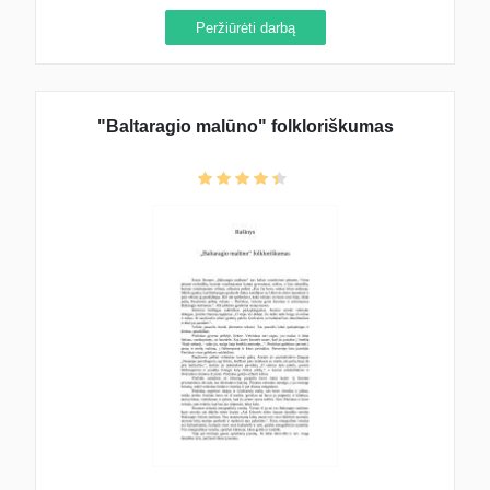
Peržiūrėti darbą
"Baltaragio malūno" folkloriškumas