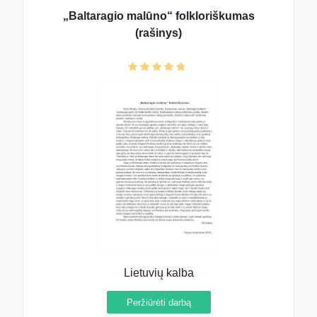
„Baltaragio malūno“ folkloriškumas
(rašinys)
Lietuvių kalba
Peržiūrėti darbą