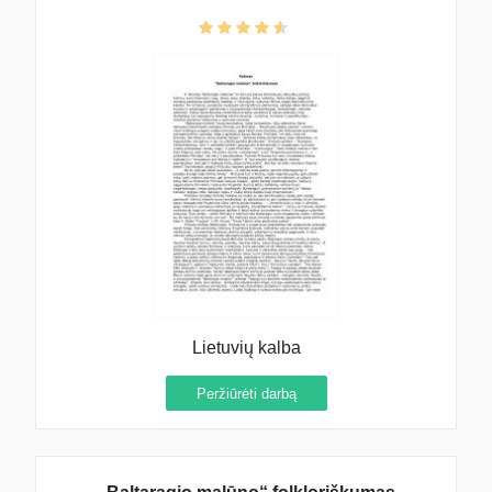
Lietuvių kalba
Peržiūrėti darbą