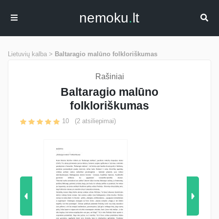
nemoku
.
lt
Lietuvių kalba >
Baltaragio malūno folkloriškumas
Rašiniai
Baltaragio malūno
folkloriškumas
10
(
2
atsiliepimai)