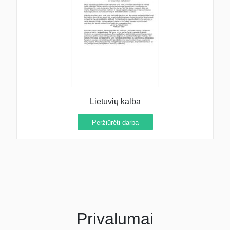
Lietuvių kalba
Peržiūrėti darbą
Privalumai