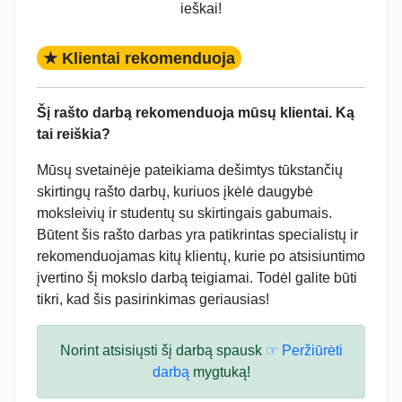
ieškai!
★ Klientai rekomenduoja
Šį rašto darbą rekomenduoja mūsų klientai. Ką
tai reiškia?
Mūsų svetainėje pateikiama dešimtys tūkstančių
skirtingų rašto darbų, kuriuos įkėlė daugybė
moksleivių ir studentų su skirtingais gabumais.
Būtent šis rašto darbas yra patikrintas specialistų ir
rekomenduojamas kitų klientų, kurie po atsisiuntimo
įvertino šį mokslo darbą teigiamai. Todėl galite būti
tikri, kad šis pasirinkimas geriausias!
Norint atsisiųsti šį darbą spausk
☞ Peržiūrėti
darbą
mygtuką!