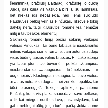
šeimininką, pražilusį Baltaragį, gražuolę jo dukrą
Jurgą, pas kurią vis važiuoja piršliai su jaunikiais,
bet niekas jos nepasiekia, nes jiems sukliudo
Paudruvės pelkių velnias Pinčukas. Tikrovėje tokių
dalykų nėra, taigi K.Borutos romane yra nemažai
mitų ir tautosakos elementų.
Sakmišką romano liniją brėžia sakmių veikėjas
velnias Pinčukas. Tai bene labiausiai išsiskiriantis
mitinis veikėjas šiame romane. Jam autorius sudėjo
visus būdingiausius velnio bruožus. Pinčuko istorija
yra labai įdomi. Jo buveinė - pelkės, „klampios,
neišbrendamos,…apaugusios krūmokšniais ir
uogienojais“. Klastingos, nesaugios tai buvo vietos:
„mauras nutrauks į dugną ir nei ženklo nepaliks, kur
būsi prasmegęs“. Tokioje aplinkoje pamatome
Pinčuką, kuris visą laiką snausdavo savo pelkėse,
o tik kai miegoti nusibosdavo, pasvarstydavo, kad
gal ir neblogai būtų, jeigu turėtų pačią. Jokia laumė