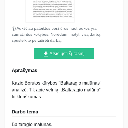
Aukščiau pateiktos peržiūros nuotraukos yra
sumažintos kokybės. Norėdami matyti visą darbą,
spustelkite peržiūrėti darbą.
Atsisiųsti šį rašinį
Aprašymas
Kazio Borutos kūrybos "Baltaragio malūnas"
analizė. Tik apie velnią. „Baltaragio malūno“
folkloriškumas
Darbo tema
Baltaragio malūnas
.