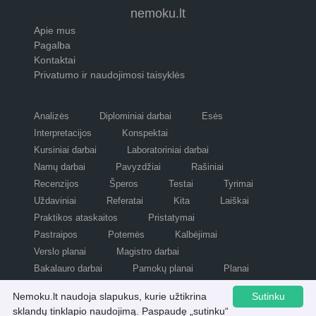
nemoku.lt
Apie mus
Pagalba
Kontaktai
Privatumo ir naudojimosi taisyklės
Analizės
Diplominiai darbai
Esės
Interpretacijos
Konspektai
Kursiniai darbai
Laboratoriniai darbai
Namų darbai
Pavyzdžiai
Rašiniai
Recenzijos
Šperos
Testai
Tyrimai
Uždaviniai
Referatai
Kita
Laiškai
Praktikos ataskaitos
Pristatymai
Pastraipos
Potemės
Kalbėjimai
Verslo planai
Magistro darbai
Bakalauro darbai
Pamokų planai
Planai
Refleksijos
Scenarijai
Nemoku.lt naudoja slapukus, kurie užtikrina
Sutinku
sklandų tinklapio naudojimą. Paspaudę „sutinku“