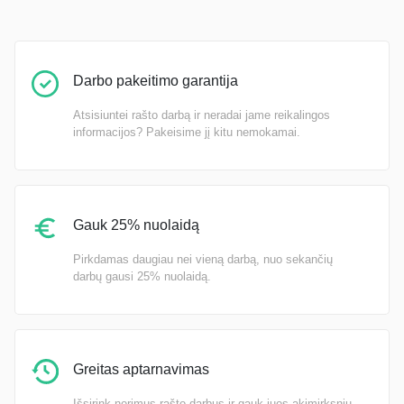
Darbo pakeitimo garantija
Atsisiuntei rašto darbą ir neradai jame reikalingos
informacijos? Pakeisime jį kitu nemokamai.
Gauk 25% nuolaidą
Pirkdamas daugiau nei vieną darbą, nuo sekančių
darbų gausi 25% nuolaidą.
Greitas aptarnavimas
Išsirink norimus rašto darbus ir gauk juos akimirksniu