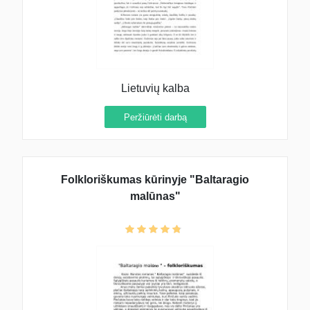
Lietuvių kalba
Peržiūrėti darbą
Folkloriškumas kūrinyje "Baltaragio
malūnas"