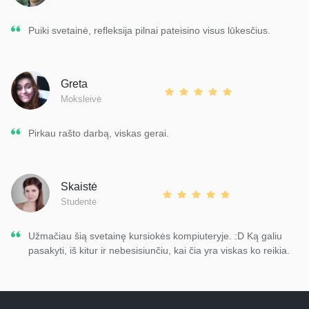
Puiki svetainė, refleksija pilnai pateisino visus lūkesčius.
Greta
Moksleivė
Pirkau rašto darbą, viskas gerai.
Skaistė
Studentė
Užmačiau šią svetainę kursiokės kompiuteryje. :D Ką galiu
pasakyti, iš kitur ir nebesisiunčiu, kai čia yra viskas ko reikia.