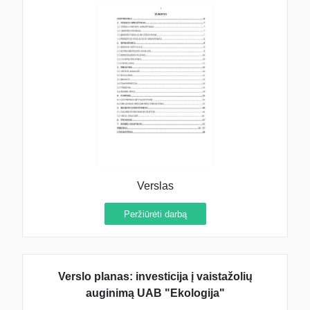
Verslas
Peržiūrėti darbą
Verslo planas: investicija į vaistažolių
auginimą UAB "Ekologija"