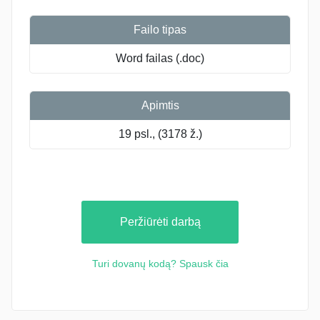
Failo tipas
Word failas (.doc)
Apimtis
19 psl., (3178 ž.)
Peržiūrėti darbą
Turi dovanų kodą? Spausk čia