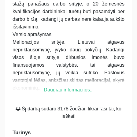
stažą panašaus darbo srityje, o 20 žemesnės
kvalifikacijos darbininkai turėtų būti pasamdyti per
darbo biržą, kadangi jų darbas nereikalauja aukšto
išsilavinimo.
Verslo aprašymas
Melioracijos srityje, Lietuvai atgavus
nepriklausomybę, įvyko daug pokyčių. Kadangi
visos šioje srityje dirbusios įmonės buvo
finansuojamos valstybės, tai atgavus
nepriklausomybę, jų veikla sutriko. Pastovūs
vartotojai lėšas, anksčiau skirtas melioracijai, skyrė
ekonominių...
Daugiau informacijos...
Šį darbą sudaro 3178 žodžiai, tikrai rasi tai, ko
ieškai!
Turinys