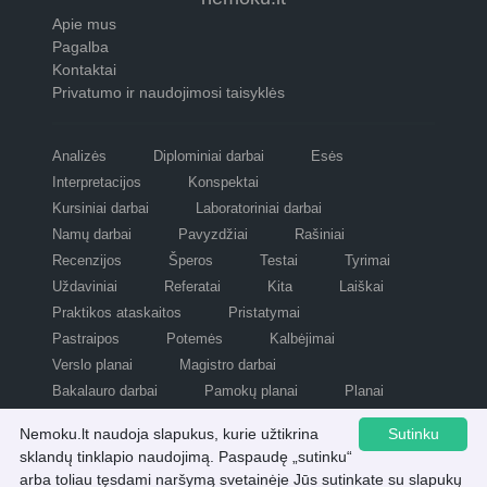
Apie mus
Pagalba
Kontaktai
Privatumo ir naudojimosi taisyklės
Analizės
Diplominiai darbai
Esės
Interpretacijos
Konspektai
Kursiniai darbai
Laboratoriniai darbai
Namų darbai
Pavyzdžiai
Rašiniai
Recenzijos
Šperos
Testai
Tyrimai
Uždaviniai
Referatai
Kita
Laiškai
Praktikos ataskaitos
Pristatymai
Pastraipos
Potemės
Kalbėjimai
Verslo planai
Magistro darbai
Bakalauro darbai
Pamokų planai
Planai
Refleksijos
Scenarijai
Nemoku.lt naudoja slapukus, kurie užtikrina
Sutinku
sklandų tinklapio naudojimą. Paspaudę „sutinku“
arba toliau tęsdami naršymą svetainėje Jūs sutinkate su slapukų
Visos teisės saugomos © nemoku.lt 2007 - 2026.