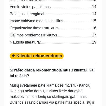
Verslo vietos parinkimas
14
Patalpos ir įrengimai
14
Įmonė valdymo modelis ir stilius
15
Organizacinė firmos struktūra
16
Galimos problemos ir kliūtys
17
Naudota literatūra:
19
★ Klientai rekomenduoja
Šį rašto darbą rekomenduoja mūsų klientai. Ką
tai reiškia?
Mūsų svetainėje pateikiama dešimtys tūkstančių
skirtingų rašto darbų, kuriuos įkėlė daugybė
moksleivių ir studentų su skirtingais gabumais.
Būtent šis rašto darbas yra patikrintas specialistų ir