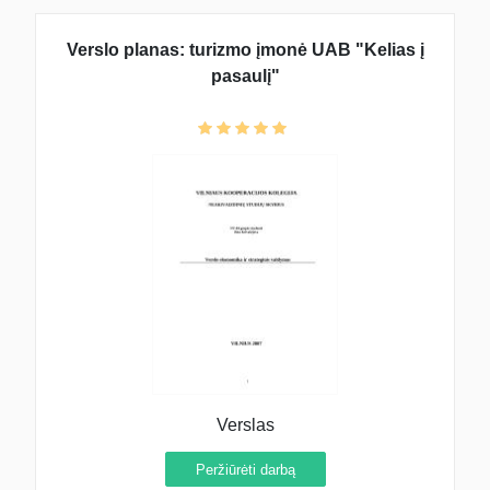
Verslo planas: turizmo įmonė UAB "Kelias į
pasaulį"
Verslas
Peržiūrėti darbą