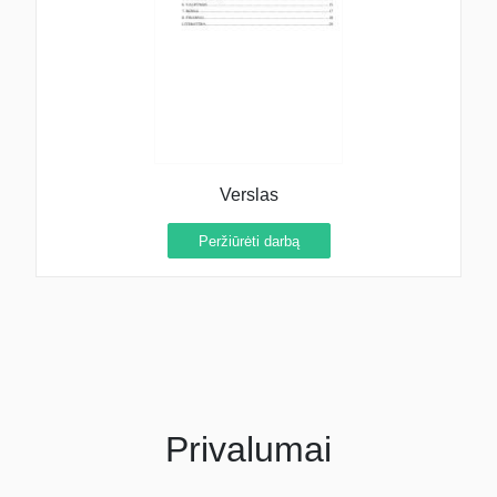
Verslas
Peržiūrėti darbą
Privalumai