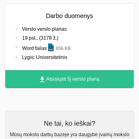
Darbo duomenys
Verslo verslo planas
19 psl., (3178 ž.)
Word failas
656 KB
Lygis: Universitetinis
Atsisiųsti šį verslo planą
Ne tai, ko ieškai?
Mūsų mokslo darbų bazėje yra daugybė įvairių mokslo