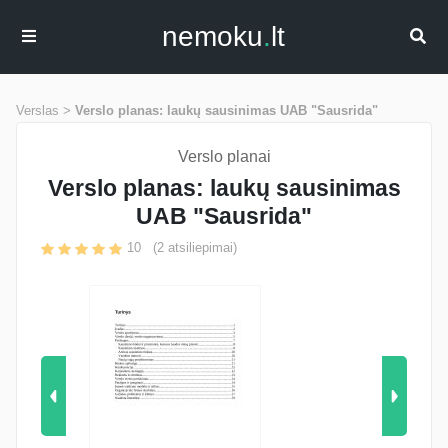
nemoku
.
lt
Verslas >
Verslo planas: laukų sausinimas UAB "Sausrida"
Verslo planai
Verslo planas: laukų sausinimas
UAB "Sausrida"
10
(
2
atsiliepimai)