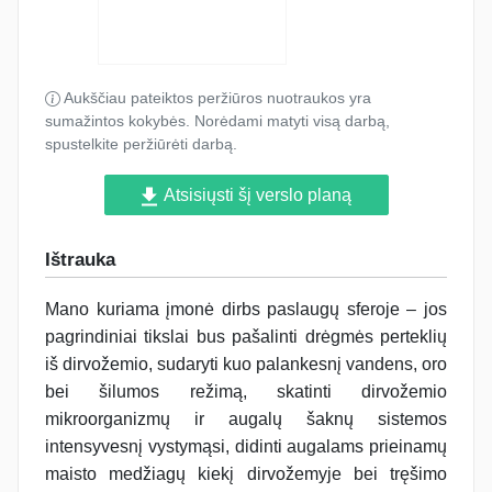
Aukščiau pateiktos peržiūros nuotraukos yra
sumažintos kokybės. Norėdami matyti visą darbą,
spustelkite peržiūrėti darbą.
Atsisiųsti šį verslo planą
Ištrauka
Mano kuriama įmonė dirbs paslaugų sferoje – jos
pagrindiniai tikslai bus pašalinti drėgmės perteklių
iš dirvožemio, sudaryti kuo palankesnį vandens, oro
bei šilumos režimą, skatinti dirvožemio
mikroorganizmų ir augalų šaknų sistemos
intensyvesnį vystymąsi, didinti augalams prieinamų
maisto medžiagų kiekį dirvožemyje bei tręšimo