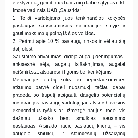
efektyvumą, gerinti mechanizmų darbo sąlygas ir kt.
Įmonė vadinsis UAB „Sausrida“.
1. Teikti vartotojams juos tenkinančios kokybės
paslaugas sausinamosios melioracijos srityje ir
gauti maksimalų pelną iš šios veiklos.
2. Perimti apie 10 % paslaugų rinkos ir vėliau šią
dalį plėsti.
Sausinimo privalumas- didėja augalų derlingumas -
ankstesnė sėja, augalų įsišaknijimas, augalai
neišmirksta, atsparesni ligoms bei kenkėjams.
Melioracijos darbų sritis po nepriklausomybės
atkūrimo patyrė didelį nuosmukį, tačiau dabar
pradeda po truputį atsigauti, daugelis potencialių
melioracijos paslaugų vartotojų jau atstatė buvusius
ekonominius ryšius ar užmezgė naujus, todėl vis
dažniau užsako bent smulkias sausinimo
paslaugas. Atsirado naujų paslaugų klientų – vis
daugėja smulkių ir stambesnių užsakymų