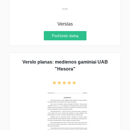
Verslas
Peržiūrėti darbą
Verslo planas: medienos gaminiai UAB
"Hesora"