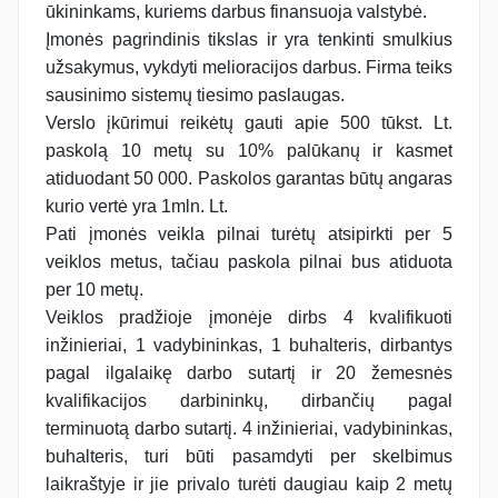
ūkininkams, kuriems darbus finansuoja valstybė.
Įmonės pagrindinis tikslas ir yra tenkinti smulkius
užsakymus, vykdyti melioracijos darbus. Firma teiks
sausinimo sistemų tiesimo paslaugas.
Verslo įkūrimui reikėtų gauti apie 500 tūkst. Lt.
paskolą 10 metų su 10% palūkanų ir kasmet
atiduodant 50 000. Paskolos garantas būtų angaras
kurio vertė yra 1mln. Lt.
Pati įmonės veikla pilnai turėtų atsipirkti per 5
veiklos metus, tačiau paskola pilnai bus atiduota
per 10 metų.
Veiklos pradžioje įmonėje dirbs 4 kvalifikuoti
inžinieriai, 1 vadybininkas, 1 buhalteris, dirbantys
pagal ilgalaikę darbo sutartį ir 20 žemesnės
kvalifikacijos darbininkų, dirbančių pagal
terminuotą darbo sutartį. 4 inžinieriai, vadybininkas,
buhalteris, turi būti pasamdyti per skelbimus
laikraštyje ir jie privalo turėti daugiau kaip 2 metų