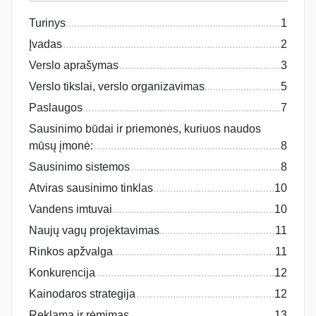
Turinys
1
Įvadas
2
Verslo aprašymas
3
Verslo tikslai, verslo organizavimas
5
Paslaugos
7
Sausinimo būdai ir priemonės, kuriuos naudos
mūsų įmonė:
8
Sausinimo sistemos
8
Atviras sausinimo tinklas
10
Vandens imtuvai
10
Naujų vagų projektavimas
11
Rinkos apžvalga
11
Konkurencija
12
Kainodaros strategija
12
Reklama ir rėmimas
13