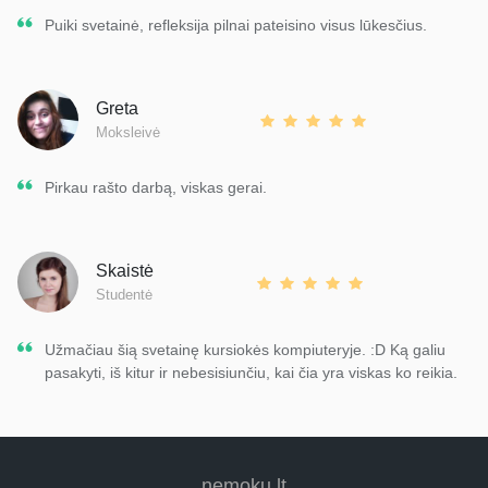
Puiki svetainė, refleksija pilnai pateisino visus lūkesčius.
Greta
Moksleivė
Pirkau rašto darbą, viskas gerai.
Skaistė
Studentė
Užmačiau šią svetainę kursiokės kompiuteryje. :D Ką galiu
pasakyti, iš kitur ir nebesisiunčiu, kai čia yra viskas ko reikia.
nemoku.lt