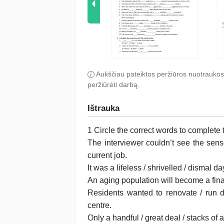
Aukščiau pateiktos peržiūros nuotraukos
peržiūrėti darbą.
Ištrauka
1 Circle the correct words to complete
The interviewer couldn’t see the sens
current job.
It was a lifeless / shrivelled / dismal day
An aging population will become a financ
Residents wanted to renovate / run d
centre.
Only a handful / great deal / stacks of