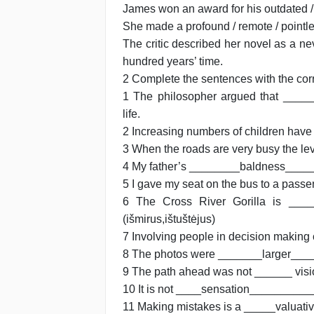
James won an award for his outdated / i
She made a profound / remote / pointle
The critic described her novel as a neve
hundred years’ time.
2 Complete the sentences with the corr
1 The philosopher argued that _____
life.
2 Increasing numbers of children hav
3 When the roads are very busy the l
4 My father’s ________baldness_____
5 I gave my seat on the bus to a pass
6 The Cross River Gorilla is ___
(išmirus,ištuštėjus)
7 Involving people in decision maki
8 The photos were _______larger______
9 The path ahead was not ______ visio
10 It is not ____sensation____________
11 Making mistakes is a _____valuati