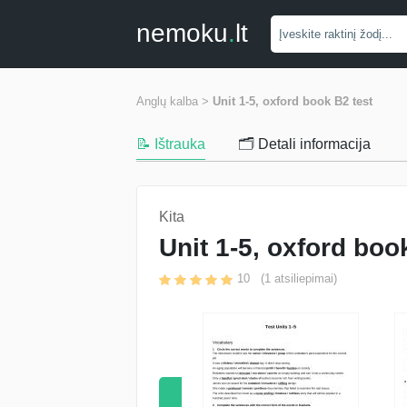
nemoku
.
lt
Anglų kalba >
Unit 1-5, oxford book B2 test
📝 Ištrauka
🗂️ Detali informacija
Kita
Unit 1-5, oxford boo
10
(
1
atsiliepimai)