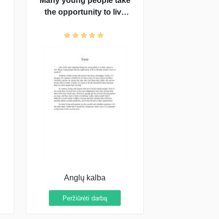
Many young people take
the opportunity to live
with their parents, but is it
worth it?
Anglų kalba
Peržiūrėti darbą