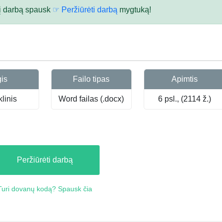
 šį darbą spausk
☞ Peržiūrėti darbą
mygtuką!
gis
Failo tipas
Apimtis
linis
Word failas (.docx)
6 psl., (2114 ž.)
Peržiūrėti darbą
Turi dovanų kodą? Spausk čia