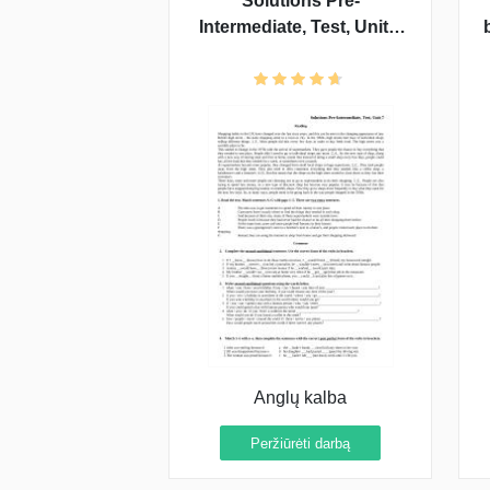
Solutions Pre-
Intermediate, Test, Unit 7
atsakymai
Anglų kalba
Peržiūrėti darbą