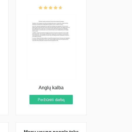
top 10 books for
teenagers
t
t
Anglų kalba
Peržiūrėti darbą