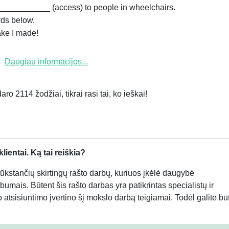
___________ (access) to people in wheelchairs.
rds below.
ake I made!
Daugiau informacijos...
ro 2114 žodžiai, tikrai rasi tai, ko ieškai!
ientai. Ką tai reiškia?
kstančių skirtingų rašto darbų, kuriuos įkėlė daugybė
bumais. Būtent šis rašto darbas yra patikrintas specialistų ir
atsisiuntimo įvertino šį mokslo darbą teigiamai. Todėl galite būt