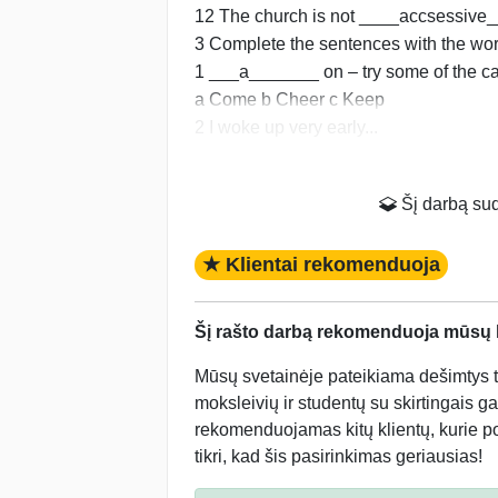
12 The church is not ____accsessive_
3 Complete the sentences with the wo
1 ___a_______ on – try some of the c
a Come b Cheer c Keep
2 I woke up very early...
Šį darbą suda
★ Klientai rekomenduoja
Šį rašto darbą rekomenduoja mūsų kl
Mūsų svetainėje pateikiama dešimtys tū
moksleivių ir studentų su skirtingais ga
rekomenduojamas kitų klientų, kurie po 
tikri, kad šis pasirinkimas geriausias!