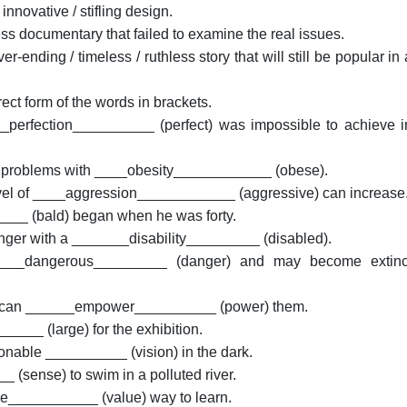
nnovative / stifling design.
ss documentary that failed to examine the real issues.
r-ending / timeless / ruthless story that will still be popular in 
ect form of the words in brackets.
_perfection__________ (perfect) was impossible to achieve i
e problems with ____obesity____________ (obese).
evel of ____aggression____________ (aggressive) can increase
___ (bald) began when he was forty.
enger with a _______disability_________ (disabled).
____dangerous_________ (danger) and may become extinc
ng can ______empower__________ (power) them.
___ (large) for the exhibition.
nable __________ (vision) in the dark.
 (sense) to swim in a polluted river.
ve___________ (value) way to learn.