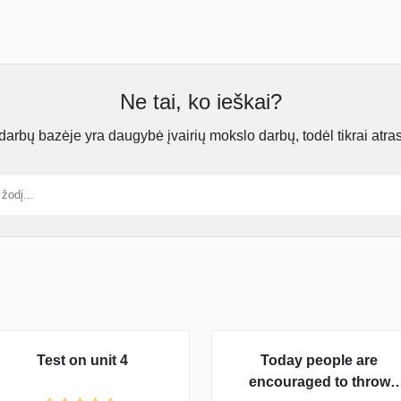
Ne tai, ko ieškai?
rbų bazėje yra daugybė įvairių mokslo darbų, todėl tikrai atra
Test on unit 4
Today people are
encouraged to throw