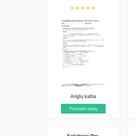
kalba 5 klasė atsakymai)
Anglų kalba
Peržiūrėti darbą