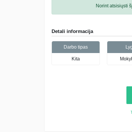
Norint atsisiųsti
Detali informacija
Darbo tipas
Ly
Kita
Mokyk