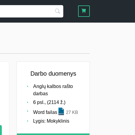
Darbo duomenys
Anglų kalbos rašto
darbas
6 psl., (2114 ž.)
Word failas
27 KB
Lygis: Mokyklinis