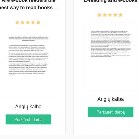
Are e-book readers the
E-reading and e-books
best way to read books or
should people continue
to read books in their
paper form?
Anglų kalba
Anglų kalba
Peržiūrėti darbą
Peržiūrėti darbą