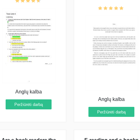
away and replace any
goods that are not the
latest model or the lates
fashion. Does it have a
positive or negative effec
on people’s life?
Anglų kalba
Anglų kalba
Peržiūrėti darbą
Peržiūrėti darbą