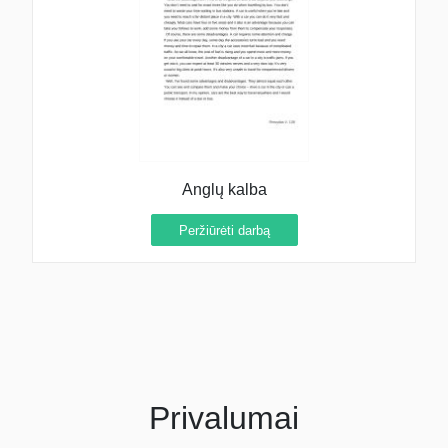
Anglų kalba
Peržiūrėti darbą
Privalumai