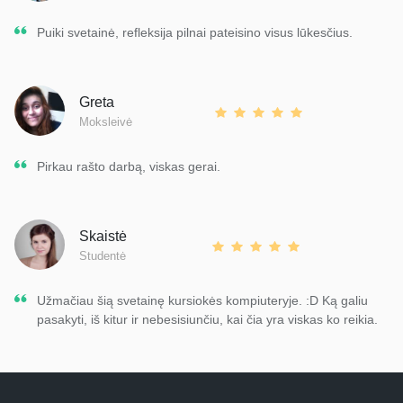
Puiki svetainė, refleksija pilnai pateisino visus lūkesčius.
Greta
Moksleivė
Pirkau rašto darbą, viskas gerai.
Skaistė
Studentė
Užmačiau šią svetainę kursiokės kompiuteryje. :D Ką galiu
pasakyti, iš kitur ir nebesisiunčiu, kai čia yra viskas ko reikia.