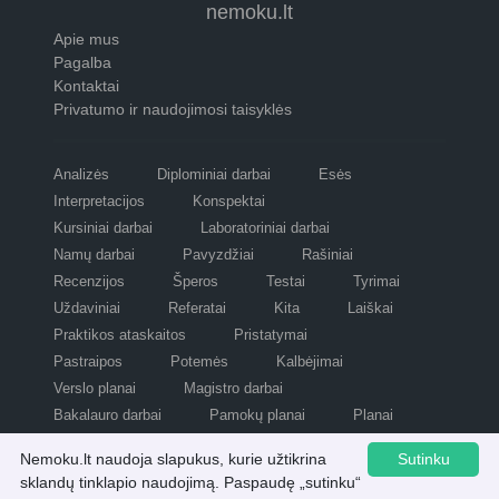
nemoku.lt
Apie mus
Pagalba
Kontaktai
Privatumo ir naudojimosi taisyklės
Analizės
Diplominiai darbai
Esės
Interpretacijos
Konspektai
Kursiniai darbai
Laboratoriniai darbai
Namų darbai
Pavyzdžiai
Rašiniai
Recenzijos
Šperos
Testai
Tyrimai
Uždaviniai
Referatai
Kita
Laiškai
Praktikos ataskaitos
Pristatymai
Pastraipos
Potemės
Kalbėjimai
Verslo planai
Magistro darbai
Bakalauro darbai
Pamokų planai
Planai
Refleksijos
Scenarijai
Nemoku.lt naudoja slapukus, kurie užtikrina
Sutinku
sklandų tinklapio naudojimą. Paspaudę „sutinku“