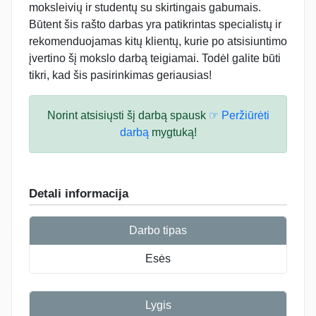
moksleivių ir studentų su skirtingais gabumais.
Būtent šis rašto darbas yra patikrintas specialistų ir
rekomenduojamas kitų klientų, kurie po atsisiuntimo
įvertino šį mokslo darbą teigiamai. Todėl galite būti
tikri, kad šis pasirinkimas geriausias!
Norint atsisiųsti šį darbą spausk
☞ Peržiūrėti
darbą
mygtuką!
Detali informacija
Darbo tipas
Esės
Lygis