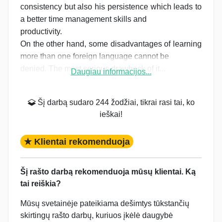
consistency but also his persistence which leads to
a better time management skills and
productivity.
On the other hand, some disadvantages of learning
more than one foreign language cannot be
denied. The most serious drawback of it...
Daugiau informacijos...
Šį darbą sudaro 244 žodžiai, tikrai rasi tai, ko
ieškai!
★ Klientai rekomenduoja
Šį rašto darbą rekomenduoja mūsų klientai. Ką
tai reiškia?
Mūsų svetainėje pateikiama dešimtys tūkstančių
skirtingų rašto darbų, kuriuos įkėlė daugybė