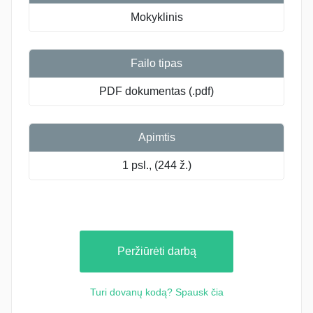
Mokyklinis
Failo tipas
PDF dokumentas (.pdf)
Apimtis
1 psl., (244 ž.)
Peržiūrėti darbą
Turi dovanų kodą? Spausk čia