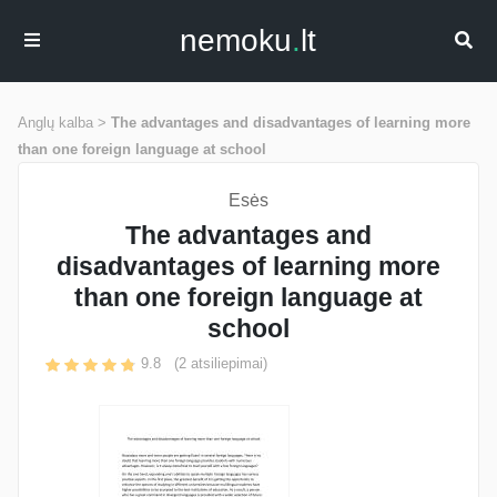
nemoku
.
lt
Anglų kalba >
The advantages and disadvantages of learning more
than one foreign language at school
Esės
The advantages and
disadvantages of learning more
than one foreign language at
school
9.8
(
2
atsiliepimai)