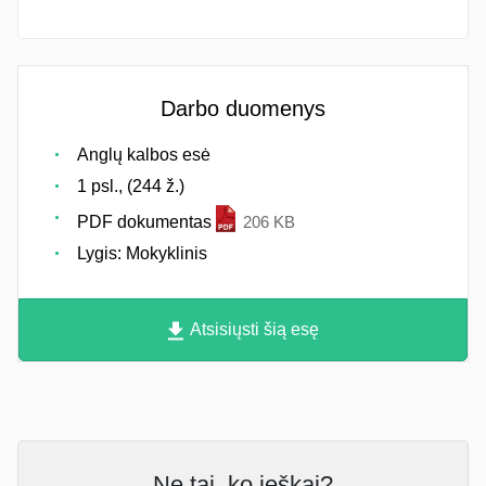
Darbo duomenys
Anglų kalbos esė
1 psl., (244 ž.)
PDF dokumentas
206 KB
Lygis: Mokyklinis
Atsisiųsti šią esę
Ne tai, ko ieškai?