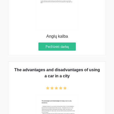
Anglų kalba
Peržiūrėti darbą
The advantages and disadvantages of using
a car in a city