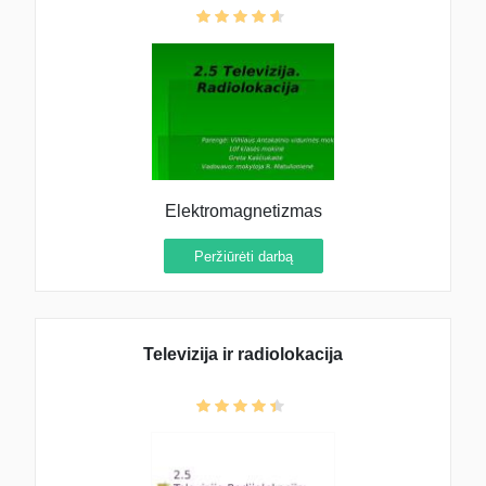
Elektromagnetizmas
Peržiūrėti darbą
Televizija ir radiolokacija