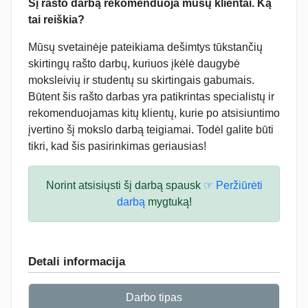
Šį rašto darbą rekomenduoja mūsų klientai. Ką
tai reiškia?
Mūsų svetainėje pateikiama dešimtys tūkstančių
skirtingų rašto darbų, kuriuos įkėlė daugybė
moksleivių ir studentų su skirtingais gabumais.
Būtent šis rašto darbas yra patikrintas specialistų ir
rekomenduojamas kitų klientų, kurie po atsisiuntimo
įvertino šį mokslo darbą teigiamai. Todėl galite būti
tikri, kad šis pasirinkimas geriausias!
Norint atsisiųsti šį darbą spausk
☞ Peržiūrėti
darbą
mygtuką!
Detali informacija
Darbo tipas