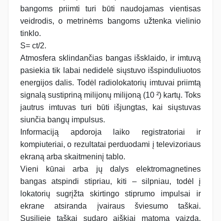
bangoms priimti turi būti naudojamas vientisas
veidrodis, o metrinėms bangoms užtenka vielinio
tinklo.
S= ct/2.
Atmosfera sklindančias bangas išsklaido, ir imtuvą
pasiekia tik labai nedidelė siųstuvo išspinduliuotos
energijos dalis. Todėl radiolokatorių imtuvai priimtą
signalą sustipriną milijonų milijoną (10 ²) kartų. Toks
jautrus imtuvas turi būti išjungtas, kai siųstuvas
siunčia bangų impulsus.
Informaciją apdoroja laiko registratoriai ir
kompiuteriai, o rezultatai perduodami į televizoriaus
ekraną arba skaitmeninį tablo.
Vieni kūnai arba jų dalys elektromagnetines
bangas atspindi stipriau, kiti – silpniau, todėl į
lokatorių sugrįžta skirtingo stiprumo impulsai ir
ekrane atsiranda įvairaus šviesumo taškai.
Susilieję taškai sudaro aiškiai matomą vaizdą,