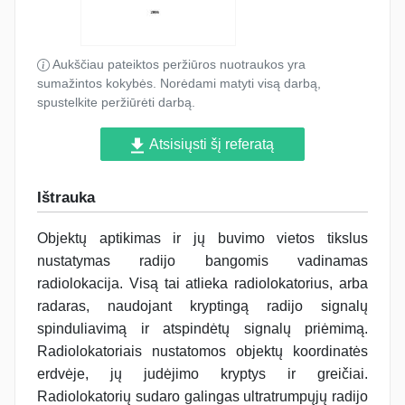
Aukščiau pateiktos peržiūros nuotraukos yra
sumažintos kokybės. Norėdami matyti visą darbą,
spustelkite peržiūrėti darbą.
Atsisiųsti šį referatą
Ištrauka
Objektų aptikimas ir jų buvimo vietos tikslus
nustatymas radijo bangomis vadinamas
radiolokacija. Visą tai atlieka radiolokatorius, arba
radaras, naudojant kryptingą radijo signalų
spinduliavimą ir atspindėtų signalų priėmimą.
Radiolokatoriais nustatomos objektų koordinatės
erdvėje, jų judėjimo kryptys ir greičiai.
Radiolokatorių sudaro galingas ultratrumpųjų radijo