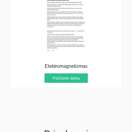
Elektromagnetizmas
Peržiūrėti darbą