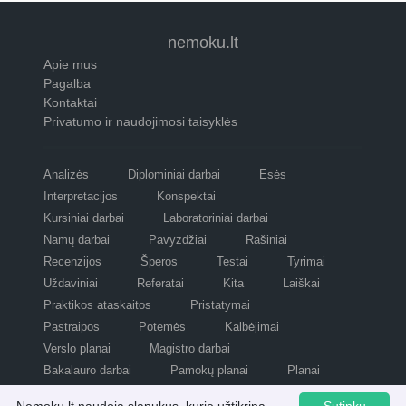
nemoku.lt
Apie mus
Pagalba
Kontaktai
Privatumo ir naudojimosi taisyklės
Analizės
Diplominiai darbai
Esės
Interpretacijos
Konspektai
Kursiniai darbai
Laboratoriniai darbai
Namų darbai
Pavyzdžiai
Rašiniai
Recenzijos
Šperos
Testai
Tyrimai
Uždaviniai
Referatai
Kita
Laiškai
Praktikos ataskaitos
Pristatymai
Pastraipos
Potemės
Kalbėjimai
Verslo planai
Magistro darbai
Bakalauro darbai
Pamokų planai
Planai
Refleksijos
Scenarijai