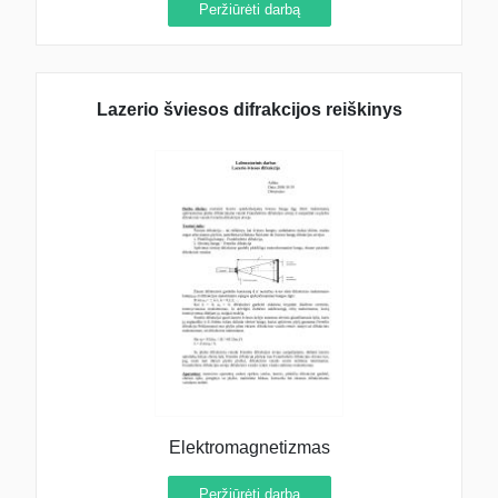
Peržiūrėti darbą
Lazerio šviesos difrakcijos reiškinys
Elektromagnetizmas
Peržiūrėti darbą