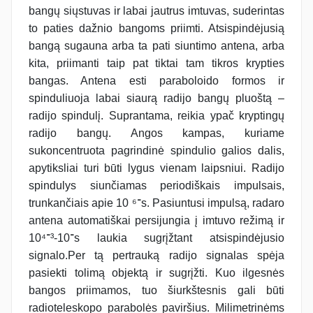
bangų siųstuvas ir labai jautrus imtuvas, suderintas
to paties dažnio bangoms priimti. Atsispindėjusią
bangą sugauna arba ta pati siuntimo antena, arba
kita, priimanti taip pat tiktai tam tikros krypties
bangas. Antena esti paraboloido formos ir
spinduliuoja labai siaurą radijo bangų pluoštą –
radijo spindulį. Suprantama, reikia ypač kryptingų
radijo bangų. Angos kampas, kuriame
sukoncentruota pagrindinė spindulio galios dalis,
apytiksliai turi būti lygus vienam laipsniui. Radijo
spindulys siunčiamas periodiškais impulsais,
trunkančiais apie 10 ־⁶s. Pasiuntusi impulsą, radaro
antena automatiškai persijungia į imtuvo režimą ir
10־³-10־⁴s laukia sugrįžtant atsispindėjusio
signalo.Per tą pertrauką radijo signalas spėja
pasiekti tolimą objektą ir sugrįžti. Kuo ilgesnės
bangos priimamos, tuo šiurkštesnis gali būti
radioteleskopo parabolės paviršius. Milimetrinėms