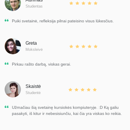
Studentas
Puiki svetainė, refleksija pilnai pateisino visus lūkesčius.
Greta
Moksleivė
Pirkau rašto darbą, viskas gerai.
Skaistė
Studentė
Užmačiau šią svetainę kursiokės kompiuteryje. :D Ką galiu
pasakyti, iš kitur ir nebesisiunčiu, kai čia yra viskas ko reikia.