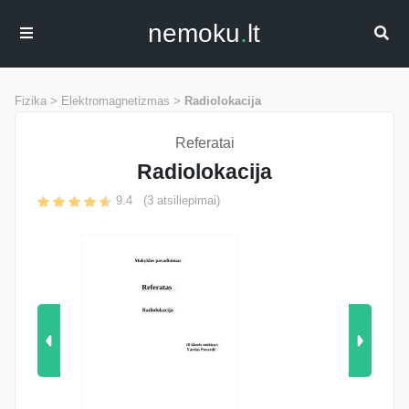
nemoku
.
lt
Fizika >
Elektromagnetizmas >
Radiolokacija
Referatai
Radiolokacija
9.4
(
3
atsiliepimai)