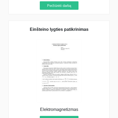
Peržiūrėti darbą
Einšteino lygties patikrinimas
Elektromagnetizmas