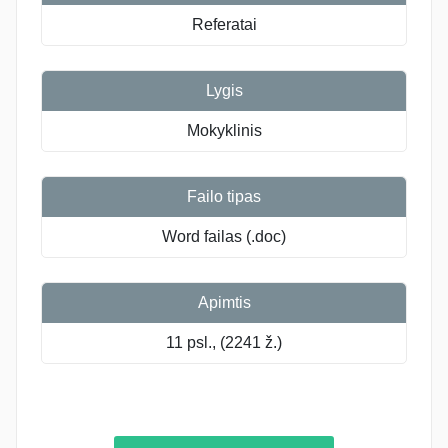
Referatai
Lygis
Mokyklinis
Failo tipas
Word failas (.doc)
Apimtis
11 psl., (2241 ž.)