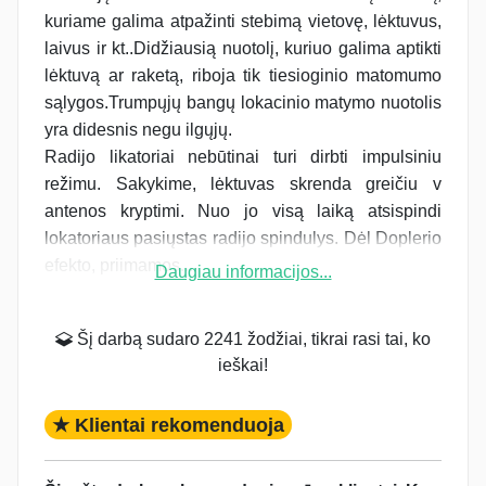
kuriame galima atpažinti stebimą vietovę, lėktuvus,
laivus ir kt..Didžiausią nuotolį, kuriuo galima aptikti
lėktuvą ar raketą, riboja tik tiesioginio matomumo
sąlygos.Trumpųjų bangų lokacinio matymo nuotolis
yra didesnis negu ilgųjų.
Radijo likatoriai nebūtinai turi dirbti impulsiniu
režimu. Sakykime, lėktuvas skrenda greičiu v
antenos kryptimi. Nuo jo visą laiką atsispindi
lokatoriaus pasiųstas radijo spindulys. Dėl Doplerio
efekto, priimamos...
Daugiau informacijos...
Šį darbą sudaro 2241 žodžiai, tikrai rasi tai, ko
ieškai!
★ Klientai rekomenduoja