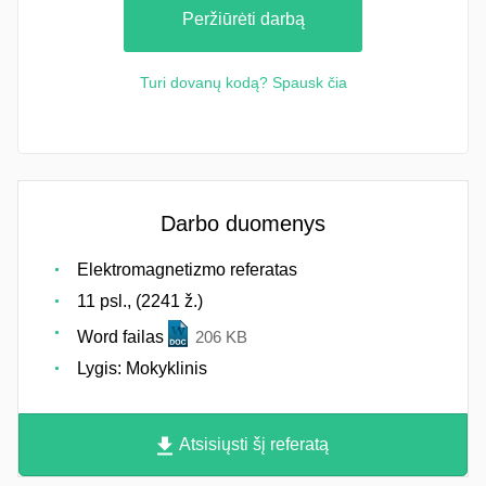
Peržiūrėti darbą
Turi dovanų kodą? Spausk čia
Darbo duomenys
Elektromagnetizmo referatas
11 psl., (2241 ž.)
Word failas
206 KB
Lygis: Mokyklinis
Atsisiųsti šį referatą