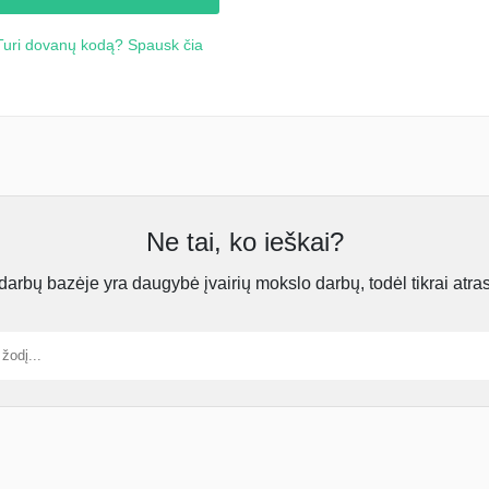
Turi dovanų kodą? Spausk čia
Ne tai, ko ieškai?
rbų bazėje yra daugybė įvairių mokslo darbų, todėl tikrai atra