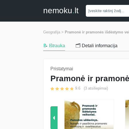
nemoku
.
lt
Geografija >
Pramonė ir pramonės išdėstymo vei
📝 Ištrauka
🗂️ Detali informacija
Pristatymai
Pramonė ir pramonė
9.6
(
3
atsiliepimai)