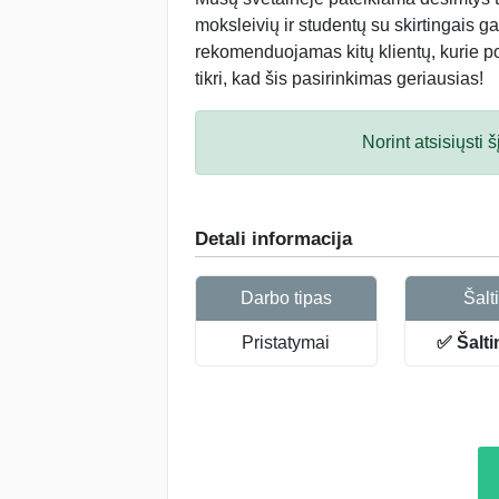
moksleivių ir studentų su skirtingais ga
rekomenduojamas kitų klientų, kurie po 
tikri, kad šis pasirinkimas geriausias!
Norint atsisiųsti
Detali informacija
Darbo tipas
Šalti
Pristatymai
✅ Šalti