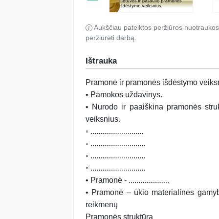
Aukščiau pateiktos peržiūros nuotraukos
peržiūrėti darbą.
Ištrauka
Pramonė ir pramonės išdėstymo veiksn
• Pamokos uždavinys.
• Nurodo ir paaiškina pramonės struk
veiksnius.
◦ ...........................
◦ ............................
◦ ............................
◦ ............................
• Pramonė - .....................
• Pramonė – ūkio materialinės gamy
reikmenų
Pramonės struktūra