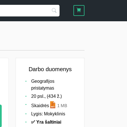
Darbo duomenys
Geografijos
pristatymas
20 psl., (434 ž.)
Skaidrės
1 MB
Lygis: Mokyklinis
✅ Yra šaltiniai