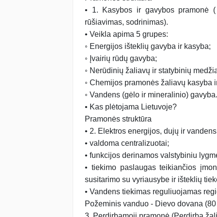
• 1. Kasybos ir gavybos pramonė ( 
rūšiavimas, sodrinimas).
• Veikla apima 5 grupes:
◦ Energijos išteklių gavyba ir kasyba;
◦ Įvairių rūdų gavyba;
◦ Nerūdinių žaliavų ir statybinių medž
◦ Chemijos pramonės žaliavų kasyba i
◦ Vandens (gėlo ir mineralinio) gavyba
• Kas plėtojama Lietuvoje?
Pramonės struktūra
• 2. Elektros energijos, dujų ir vanden
• valdoma centralizuotai;
• funkcijos derinamos valstybiniu lygm
• tiekimo paslaugas teikiančios įmon
susitarimo su vyriausybe ir išteklių tiek
• Vandens tiekimas reguliuojamas reg
Požeminis vanduo - Dievo dovana (80 
3. Perdirbamoji pramonė (Perdirba žal