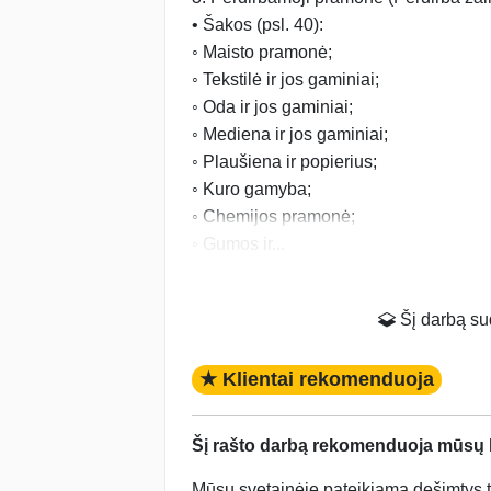
• Šakos (psl. 40):
◦ Maisto pramonė;
◦ Tekstilė ir jos gaminiai;
◦ Oda ir jos gaminiai;
◦ Mediena ir jos gaminiai;
◦ Plaušiena ir popierius;
◦ Kuro gamyba;
◦ Chemijos pramonė;
◦ Gumos ir...
Šį darbą suda
★ Klientai rekomenduoja
Šį rašto darbą rekomenduoja mūsų kl
Mūsų svetainėje pateikiama dešimtys tū