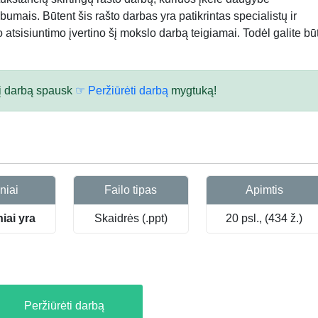
bumais. Būtent šis rašto darbas yra patikrintas specialistų ir
atsisiuntimo įvertino šį mokslo darbą teigiamai. Todėl galite būt
 šį darbą spausk
☞ Peržiūrėti darbą
mygtuką!
niai
Failo tipas
Apimtis
niai yra
Skaidrės (.ppt)
20 psl., (434 ž.)
Peržiūrėti darbą