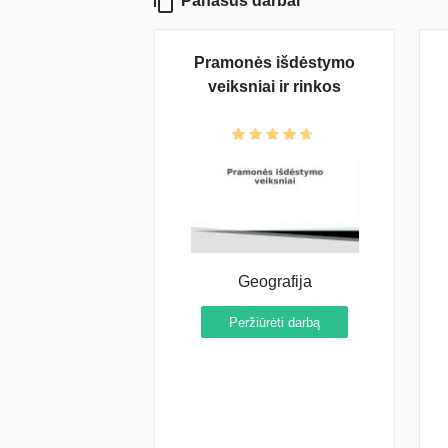
Panašūs darbai
Pramonės išdėstymo
veiksniai ir rinkos
Geografija
Peržiūrėti darbą