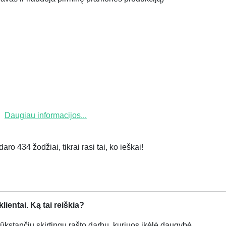
Daugiau informacijos...
ro 434 žodžiai, tikrai rasi tai, ko ieškai!
ientai. Ką tai reiškia?
kstančių skirtingų rašto darbų, kuriuos įkėlė daugybė