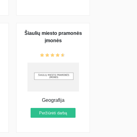
Šiaulių miesto pramonės
įmonės
Geografija
Peržiūrėti darbą