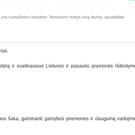
 yra sumažintos kokybės. Norėdami matyti visą darbą, spustelkite
iai.
tūrą ir svarbiausius Lietuvos ir pasaulio pramonės išdėstym
bos šaka, gaminanti gamybos priemones ir daugumą vartojim