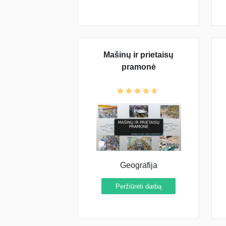
Mašinų ir prietaisų
pramonė
Geografija
Peržiūrėti darbą