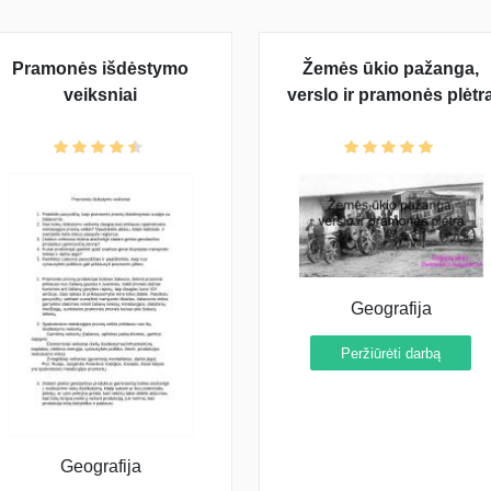
Pramonės išdėstymo
Žemės ūkio pažanga,
veiksniai
verslo ir pramonės plėtr
Geografija
Peržiūrėti darbą
Geografija