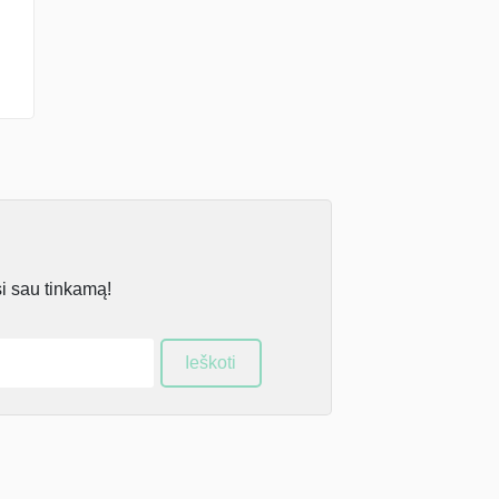
si sau tinkamą!
Ieškoti