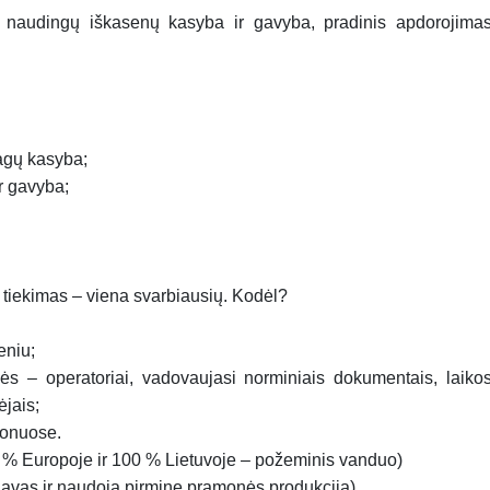
naudingų iškasenų kasyba ir gavyba, pradinis apdorojimas
iagų kasyba;
r gavyba;
.
s tiekimas – viena svarbiausių. Kodėl?
eniu;
ės – operatoriai, vadovaujasi norminiais dokumentais, laikos
ėjais;
ionuose.
% Europoje ir 100 % Lietuvoje – požeminis vanduo)
iavas ir naudoja pirminę pramonės produkciją)