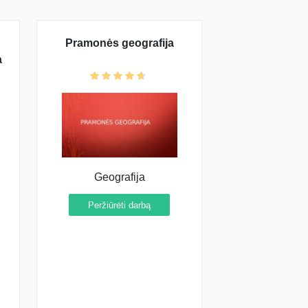
Pramonės geografija
a
Geografija
Peržiūrėti darbą