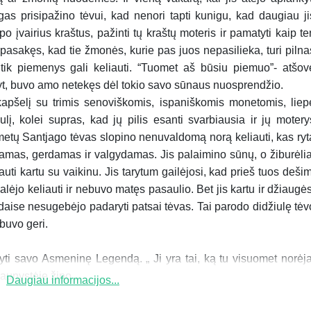
as prisipažino tėvui, kad nenori tapti kunigu, kad daugiau ji
po įvairius kraštus, pažinti tų kraštų moteris ir pamatyti kaip te
sakęs, kad tie žmonės, kurie pas juos nepasilieka, turi pilna
tik piemenys gali keliauti. “Tuomet aš būsiu piemuo”- atšov
yt, buvo amo netekęs dėl tokio savo sūnaus nuosprendžio.
apšelį su trimis senoviškomis, ispaniškomis monetomis, liep
ulį, kolei supras, kad jų pilis esanti svarbiausia ir jų motery
etų Santjago tėvas slopino nenuvaldomą norą keliauti, kas ryt
ldamas, gerdamas ir valgydamas. Jis palaimino sūnų, o žiburėlia
auti kartu su vaikinu. Jis tarytum gailėjosi, kad prieš tuos dešim
ėjo keliauti ir nebuvo matęs pasaulio. Bet jis kartu ir džiaugės
adaise nesugebėjo padaryti patsai tėvas. Tai parodo didžiulę tėv
buvo geri.
ti savo Asmeninę Legendą. „ Ji yra tai, ką tu visuomet norėja
aunystėje žino...
Daugiau informacijos...