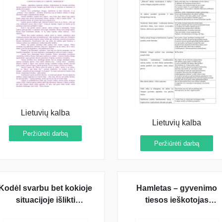
Lietuvių kalba
Lietuvių kalba
Peržiūrėti darbą
Peržiūrėti darbą
Kodėl svarbu bet kokioje
Hamletas – gyvenimo
situacijoje išlikti
tiesos ieškotojas
žmogumi? (Kafka)
(rašinys)