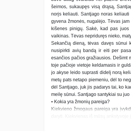
šeimos, sukaupęs visą drąsą, Santjag
norįs keliauti. Santjago noras keliauti 
gyvena žmonės, nugalėjo. Tėvas jam pa
kišenes pinigų. Sakė, kad pas juos 
vaikinas. Tėvas nepriduręs nieko, mat
Sekančią dieną, tėvas davęs sūnui k
nusipirkti avių bandą ir eiti per pasa
esančios pačios gražiausios. Dešimt m
toje pačioje vietoje keldamasis ir gu
jo akyse leido suprasti didelį norą keli
metų pats netapo piemeniu, dėl to negal
dėl Santjago, juk jis padarys tai, ko k
meilę sūnui. Santjago santykiai su juo 
• Kokia yra žmonių pareiga?
Kiekvieno žmogaus pareiga yra įvykdy
daryti. Kiekvienas iš mūsų ankstyvoje j