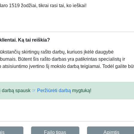
ro 1519 žodžiai, tikrai rasi tai, ko ieškai!
ientai. Ką tai reiškia?
kstančių skirtingų rašto darbų, kuriuos įkėlė daugybė
bumais. Būtent šis rašto darbas yra patikrintas specialistų ir
atsisiuntimo įvertino šį mokslo darbą teigiamai. Todėl galite būt
 šį darbą spausk
☞ Peržiūrėti darbą
mygtuką!
gis
Failo tipas
Apimtis