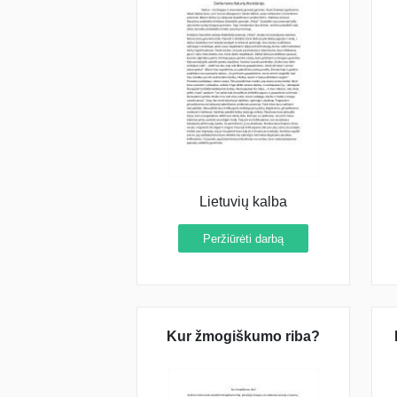
Lietuvių kalba
Peržiūrėti darbą
Kur žmogiškumo riba?