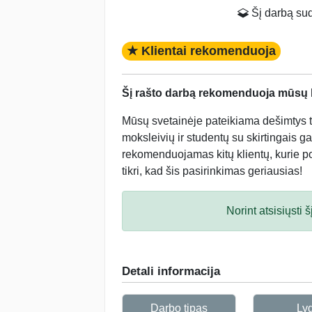
Šį darbą suda
★ Klientai rekomenduoja
Šį rašto darbą rekomenduoja mūsų kl
Mūsų svetainėje pateikiama dešimtys tū
moksleivių ir studentų su skirtingais ga
rekomenduojamas kitų klientų, kurie po 
tikri, kad šis pasirinkimas geriausias!
Norint atsisiųsti
Detali informacija
Darbo tipas
Ly