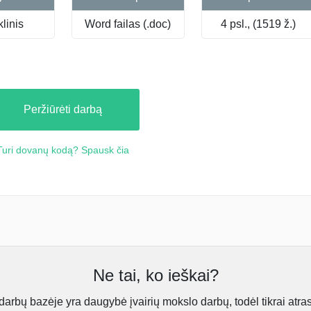
linis
Word failas (.doc)
4 psl., (1519 ž.)
Peržiūrėti darbą
Turi dovanų kodą? Spausk čia
Ne tai, ko ieškai?
rbų bazėje yra daugybė įvairių mokslo darbų, todėl tikrai atra