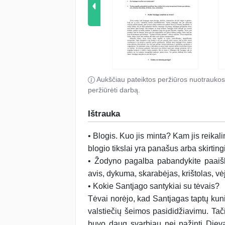
Aukščiau pateiktos peržiūros nuotraukos
peržiūrėti darbą.
Ištrauka
• Blogis. Kuo jis minta? Kam jis reikal
blogio tikslai yra panašus arba skirtingi
• Žodyno pagalba pabandykite paaiški
avis, dykuma, skarabėjas, krištolas, vė
• Kokie Santjago santykiai su tėvais?
Tėvai norėjo, kad Santjagas taptų kunigu
valstiečių šeimos pasididžiavimu. Tač
buvo daug svarbiau nei pažinti Dievą