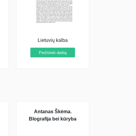
Lietuvių kalba
Peržiūrėti darbą
Antanas Škėma.
BIografija bei kūryba