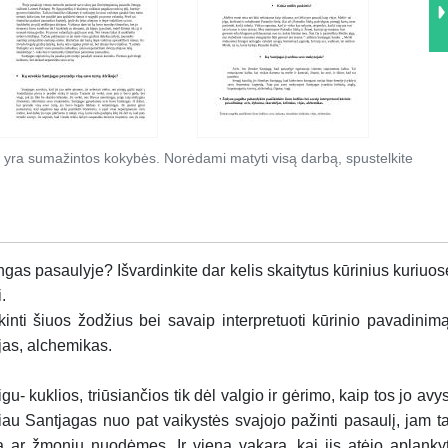
 yra sumažintos kokybės. Norėdami matyti visą darbą, spustelkite
ingas pasaulyje? Išvardinkite dar kelis skaitytus kūrinius kuriuos
.
nti šiuos žodžius bei savaip interpretuoti kūrinio pavadinimą
jas, alchemikas.
- kuklios, triūsiančios tik dėl valgio ir gėrimo, kaip tos jo avys
iau Santjagas nuo pat vaikystės svajojo pažinti pasaulį, jam ta
 ar žmonių nuodėmes. Ir vieną vakarą, kai jis atėjo aplankyt