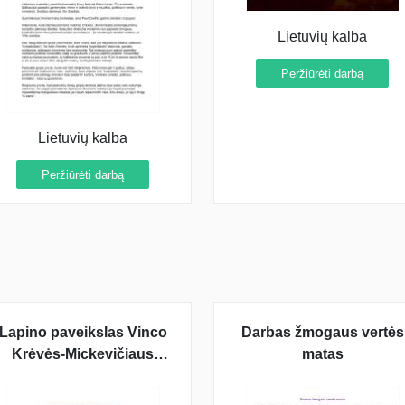
Lietuvių kalba
Peržiūrėti darbą
Lietuvių kalba
Peržiūrėti darbą
Lapino paveikslas Vinco
Darbas žmogaus vertės
Krėvės-Mickevičiaus
matas
knygoje "Skerdžius"