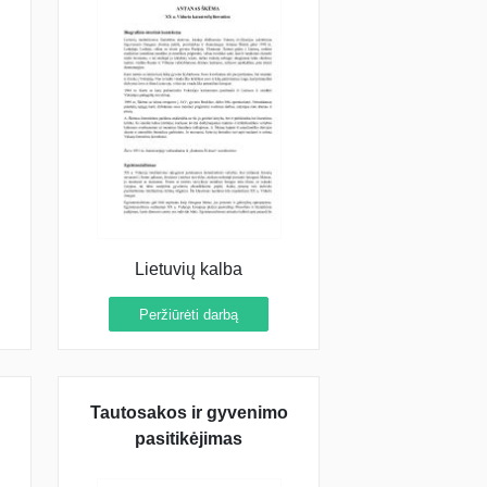
Lietuvių kalba
Peržiūrėti darbą
Tautosakos ir gyvenimo
pasitikėjimas