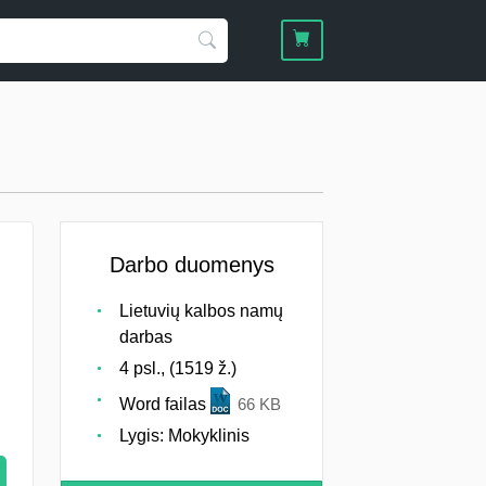
Darbo duomenys
Lietuvių kalbos namų
darbas
4 psl., (1519 ž.)
Word failas
66 KB
Lygis: Mokyklinis