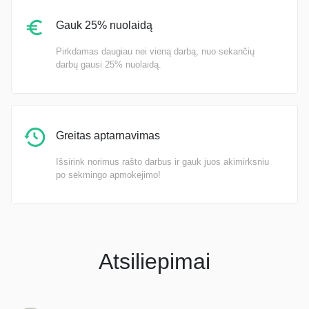
Gauk 25% nuolaidą
Pirkdamas daugiau nei vieną darbą, nuo sekančių
darbų gausi 25% nuolaidą.
Greitas aptarnavimas
Išsirink norimus rašto darbus ir gauk juos akimirksniu
po sėkmingo apmokėjimo!
Atsiliepimai