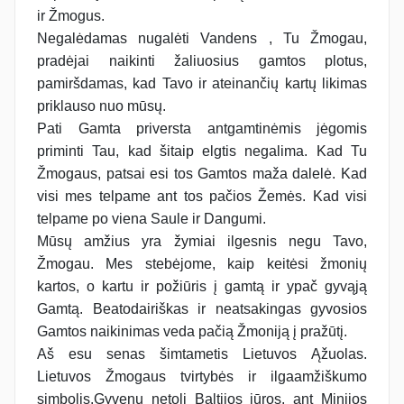
ir Žmogus.
Negalėdamas nugalėti Vandens , Tu Žmogau,
pradėjai naikinti žaliuosius gamtos plotus,
pamiršdamas, kad Tavo ir ateinančių kartų likimas
priklauso nuo mūsų.
Pati Gamta priversta antgamtinėmis jėgomis
priminti Tau, kad šitaip elgtis negalima. Kad Tu
Žmogaus, patsai esi tos Gamtos maža dalelė. Kad
visi mes telpame ant tos pačios Žemės. Kad visi
telpame po viena Saule ir Dangumi.
Mūsų amžius yra žymiai ilgesnis negu Tavo,
Žmogau. Mes stebėjome, kaip keitėsi žmonių
kartos, o kartu ir požiūris į gamtą ir ypač gyvąją
Gamtą. Beatodairiškas ir neatsakingas gyvosios
Gamtos naikinimas veda pačią Žmoniją į pražūtį.
Aš esu senas šimtametis Lietuvos Ąžuolas.
Lietuvos Žmogaus tvirtybės ir ilgaamžiškumo
simbolis.Gyvenu netoli Baltijos jūros, ant Minijos