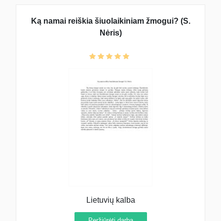
Ką namai reiškia šiuolaikiniam žmogui? (S.
Nėris)
Lietuvių kalba
Peržiūrėti darbą