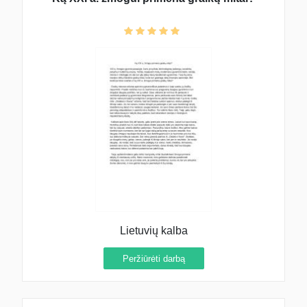
Lietuvių kalba
Peržiūrėti darbą