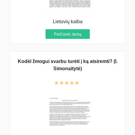
Lietuvių kalba
Peržiūrėti darbą
Kodėl žmogui svarbu turėti į ką atsiremti? (I.
Simonaitytė)