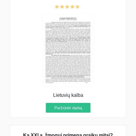
Lietuvių kalba
Peržiūrėti darbą
Ką XXI a. žmogui primena graikų mitai?