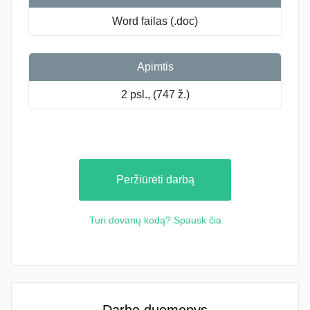
Word failas (.doc)
Apimtis
2 psl., (747 ž.)
Peržiūrėti darbą
Turi dovanų kodą? Spausk čia