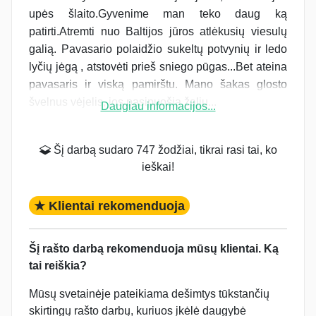
upės šlaito.Gyvenime man teko daug ką
patirti.Atremti nuo Baltijos jūros atlėkusių viesulų
galią. Pavasario polaidžio sukeltų potvynių ir ledo
lyčių jėgą , atstovėti prieš sniego pūgas...Bet ateina
pavasaris ir viską pamirštu. Mano šakas glosto
švelnus vėjelis, jos pasipuošia žalių...
Daugiau informacijos...
Šį darbą sudaro 747 žodžiai, tikrai rasi tai, ko
ieškai!
★ Klientai rekomenduoja
Šį rašto darbą rekomenduoja mūsų klientai. Ką
tai reiškia?
Mūsų svetainėje pateikiama dešimtys tūkstančių
skirtingų rašto darbų, kuriuos įkėlė daugybė