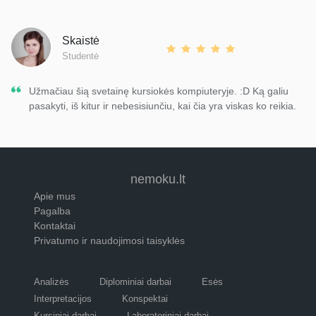
Skaistė
Studentė
Užmačiau šią svetainę kursiokės kompiuteryje. :D Ką galiu
pasakyti, iš kitur ir nebesisiunčiu, kai čia yra viskas ko reikia.
nemoku.lt
Apie mus
Pagalba
Kontaktai
Privatumo ir naudojimosi taisyklės
Analizės
Diplominiai darbai
Esės
Interpretacijos
Konspektai
Kursiniai darbai
Laboratoriniai darbai