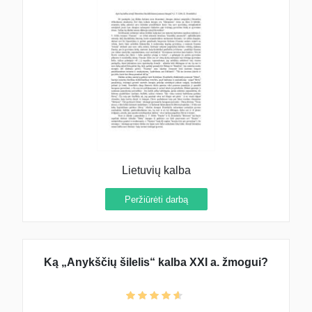
Lietuvių kalba
Peržiūrėti darbą
Ką „Anykščių šilelis“ kalba XXI a. žmogui?