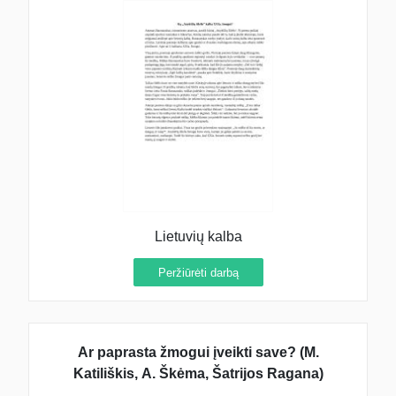
Lietuvių kalba
Peržiūrėti darbą
Ar paprasta žmogui įveikti save? (M.
Katiliškis, A. Škėma, Šatrijos Ragana)