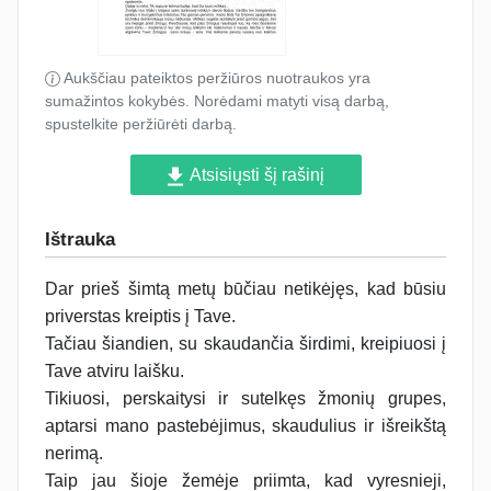
Aukščiau pateiktos peržiūros nuotraukos yra
sumažintos kokybės. Norėdami matyti visą darbą,
spustelkite peržiūrėti darbą.
Atsisiųsti šį rašinį
Ištrauka
Dar prieš šimtą metų būčiau netikėjęs, kad būsiu
priverstas kreiptis į Tave.
Tačiau šiandien, su skaudančia širdimi, kreipiuosi į
Tave atviru laišku.
Tikiuosi, perskaitysi ir sutelkęs žmonių grupes,
aptarsi mano pastebėjimus, skaudulius ir išreikštą
nerimą.
Taip jau šioje žemėje priimta, kad vyresnieji,