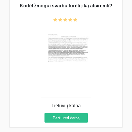
Kodėl žmogui svarbu turėti į ką atsiremti?
Lietuvių kalba
Peržiūrėti darbą