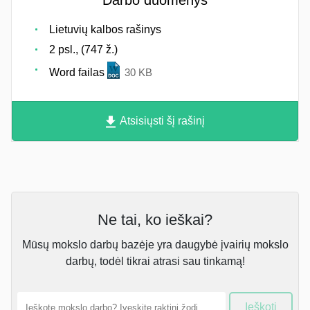
Darbo duomenys
Lietuvių kalbos rašinys
2 psl., (747 ž.)
Word failas
30 KB
Atsisiųsti šį rašinį
Ne tai, ko ieškai?
Mūsų mokslo darbų bazėje yra daugybė įvairių mokslo
darbų, todėl tikrai atrasi sau tinkamą!
Ieškoti