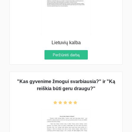
Lietuvių kalba
Peržiūrėti darbą
"Kas gyvenime žmogui svarbiausia?" ir "Ką
reiškia būti geru draugu?"