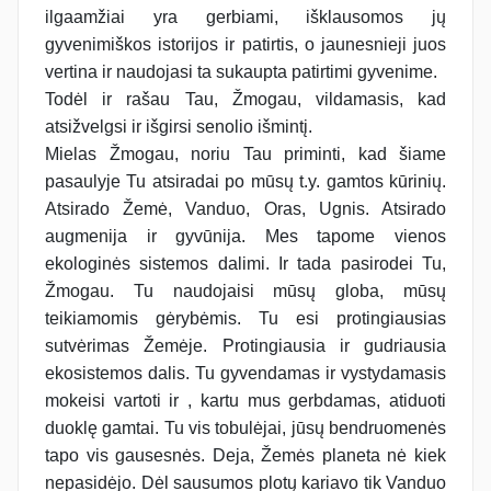
ilgaamžiai yra gerbiami, išklausomos jų
gyvenimiškos istorijos ir patirtis, o jaunesnieji juos
vertina ir naudojasi ta sukaupta patirtimi gyvenime.
Todėl ir rašau Tau, Žmogau, vildamasis, kad
atsižvelgsi ir išgirsi senolio išmintį.
Mielas Žmogau, noriu Tau priminti, kad šiame
pasaulyje Tu atsiradai po mūsų t.y. gamtos kūrinių.
Atsirado Žemė, Vanduo, Oras, Ugnis. Atsirado
augmenija ir gyvūnija. Mes tapome vienos
ekologinės sistemos dalimi. Ir tada pasirodei Tu,
Žmogau. Tu naudojaisi mūsų globa, mūsų
teikiamomis gėrybėmis. Tu esi protingiausias
sutvėrimas Žemėje. Protingiausia ir gudriausia
ekosistemos dalis. Tu gyvendamas ir vystydamasis
mokeisi vartoti ir , kartu mus gerbdamas, atiduoti
duoklę gamtai. Tu vis tobulėjai, jūsų bendruomenės
tapo vis gausesnės. Deja, Žemės planeta nė kiek
nepasidėjo. Dėl sausumos plotų kariavo tik Vanduo