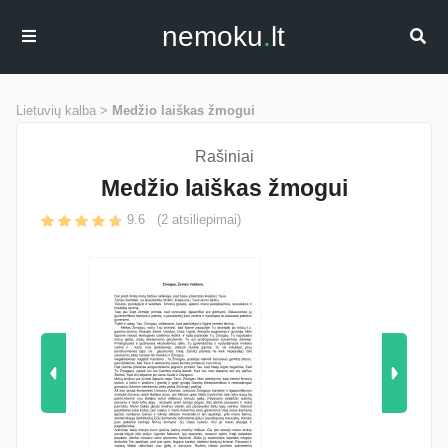
nemoku
.
lt
Lietuvių kalba >
Medžio laiškas žmogui
Rašiniai
Medžio laiškas žmogui
9.6
(
2
atsiliepimai)