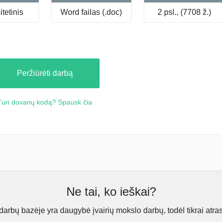
tetinis
Word failas (.doc)
2 psl., (7708 ž.)
Peržiūrėti darbą
Turi dovanų kodą? Spausk čia
Ne tai, ko ieškai?
rbų bazėje yra daugybė įvairių mokslo darbų, todėl tikrai atra