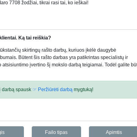
ro 7708 žodžiai, tikrai rasi tai, ko ieškai!
ientai. Ką tai reiškia?
kstančių skirtingų rašto darbų, kuriuos įkėlė daugybė
bumais. Būtent šis rašto darbas yra patikrintas specialistų ir
atsisiuntimo įvertino šį mokslo darbą teigiamai. Todėl galite būt
 šį darbą spausk
☞ Peržiūrėti darbą
mygtuką!
gis
Failo tipas
Apimtis