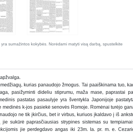
 yra sumažintos kokybės. Norėdami matyti visą darbą, spustelkite
 apžvalga.
 medžiagų, ku­rias panaudojo žmogus. Tai pa­aiš­ki­na­ma tuo, ka
aga, pasižyminti di­de­liu stiprumu, maža mase, paprastai pa­
­dinis pastatas pasaulyje yra šven­tyk­­la Japonijoje pastatyt
e me­di­nės k-jos pasiekė senovės Romoje. Ro­mėnai turėjo gan
naudojo ne tik įkirčius, bet ir virbus, kuriuos įkal­davo į iš ankst
 jie sukūrė pap­ras­čiausias strypines sistemas su tem­piamai
cijomis jie per­deg­da­vo angas iki 23m. Ia. pr. m. e. Ce­za­ri