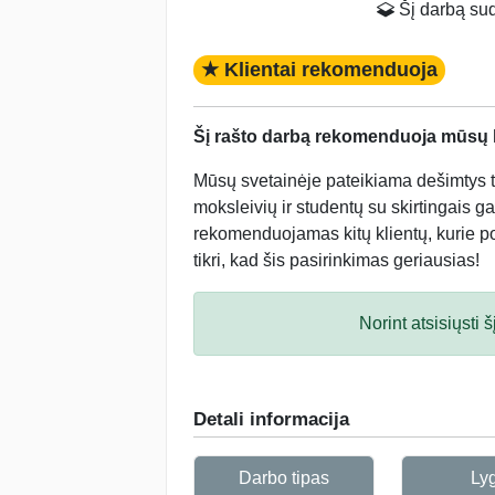
Šį darbą suda
★ Klientai rekomenduoja
Šį rašto darbą rekomenduoja mūsų kl
Mūsų svetainėje pateikiama dešimtys tū
moksleivių ir studentų su skirtingais ga
rekomenduojamas kitų klientų, kurie po 
tikri, kad šis pasirinkimas geriausias!
Norint atsisiųsti
Detali informacija
Darbo tipas
Ly