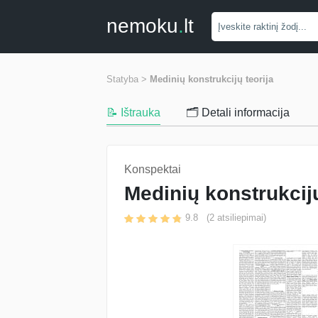
nemoku
.
lt
Statyba >
Medinių konstrukcijų teorija
📝 Ištrauka
🗂️ Detali informacija
Konspektai
Medinių konstrukcijų
9.8
(
2
atsiliepimai)