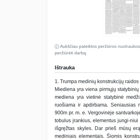
Aukščiau pateiktos peržiūros nuotraukos
peržiūrėti darbą.
Ištrauka
1. Trumpa medinių konstrukcijų rai­dos
Miediena yra vie­na pirmųjų statybinių
mediena yra vietinė sta­tybinė medži
ruošiama ir apdirbama. Seniausias me­
900m pr. m. e. Vergovinėje santvarkoj
tobulus įran­kius, elementus jungi-niui 
išgręžtas skyles. Dar prieš mūsų erą
mediniais elementais. Šio­mis konstruk