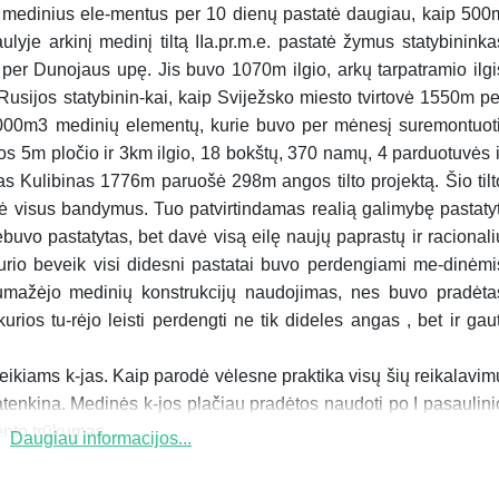
 medinius ele-mentus per 10 die­nų pastatė daugiau, kaip 500
au­lyje arkinį medinį tiltą IIa.pr.m.e. pas­tatė žymus statybininka
as per Du­nojaus upę. Jis buvo 1070m ilgio, ar­kų tarpatramio ilgi
Rusijos statybinin-kai, kaip Sviježsko miesto tvir­tovė 1550m pe
000m3 medinių ele­mentų, kurie buvo per mėnesį su­re­montuoti
nos 5m pločio ir 3km il­gio, 18 bokštų, 370 namų, 4 par­duo­tu­vės i
 Kulibinas 1776m pa­ruo­­šė 298m angos tilto projektą. Šio til­t
kė visus bandymus. Tuo pa­tvir­tin­damas realią galimybę pastatyt
ne­buvo pastatytas, bet davė visą eilę nau­jų paprastų ir racionali
­du­rio beveik visi didesni pastatai buvo per­dengiami me-dinėmi
o sumažėjo me­dinių konstrukcijų naudojimas, nes buvo pradėta
, kurios tu-rėjo leis­ti perdengti ne tik dideles angas , bet ir gaut
eikiams k-jas. Kaip parodė vė­les­ne praktika visų šių reikalavim
pa­ten­kina. Medinės k-jos plačiau pra­dė­tos naudoti po I pasaulini
to trū­kumas....
Daugiau informacijos...