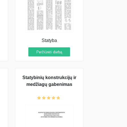
Statyba
Peržiūrėti darbą
Statybinių konstrukcijų ir
medžiagų gabenimas