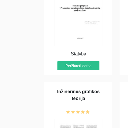
Statyba
Peržiūrėti darbą
Inžinerinės grafikos
teorija