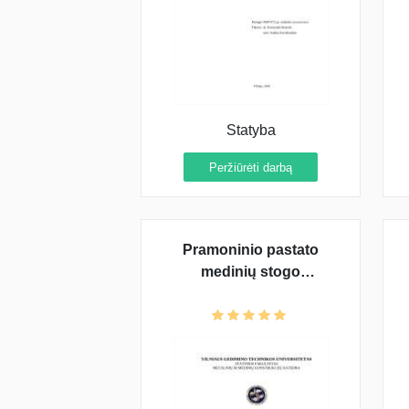
Statyba
Peržiūrėti darbą
Pramoninio pastato
medinių stogo
konstrukcijų
projektavimas