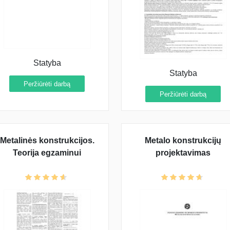
Statyba
Statyba
Peržiūrėti darbą
Peržiūrėti darbą
Metalinės konstrukcijos.
Metalo konstrukcijų
Teorija egzaminui
projektavimas