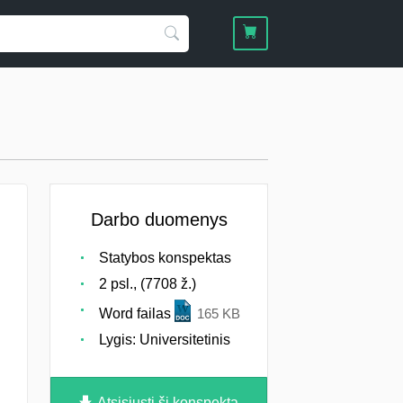
Darbo duomenys
Statybos konspektas
2 psl., (7708 ž.)
Word failas
165 KB
Lygis: Universitetinis
Atsisiųsti šį konspektą