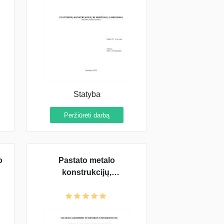
Statyba
Peržiūrėti darbą
o
Pastato metalo
konstrukcijų,
technologijos ir šildymo
projektavimas