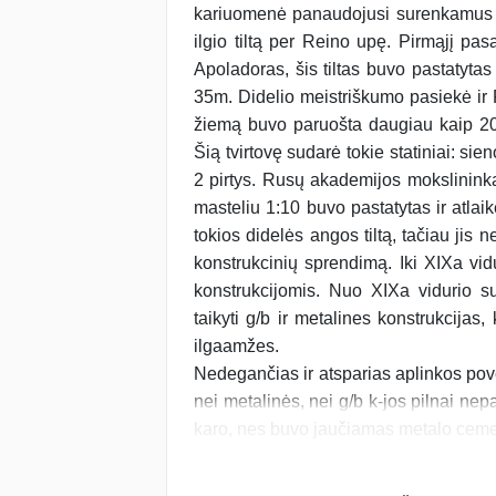
kariuomenė panaudojusi su­ren­ka­mus
il­gio tiltą per Reino upę. Pirmąjį pa­s
Apo­la­do­ras, šis tiltas buvo pastatyt
35m. Didelio meis­triškumo pasiekė ir 
žiemą buvo pa­ruoš­ta daugiau kaip 2
Šią tvirtovę sudarė tokie sta­tiniai: sie
2 pirtys. Rusų akademijos moks­lininkas
masteliu 1:10 buvo pastatytas ir at­lai
to­kios didelės angos tiltą, tačiau jis 
kons­truk­cinių sprendimą. Iki XIXa vi
kons­truk­ci­jo­mis. Nuo XIXa viduri
taikyti g/b ir me­ta­li­nes konstrukcijas
ilgaamžes.
Ne­degančias ir atsparias aplinkos po­v
nei me­talinės, nei g/b k-jos pilnai ne­
karo, nes buvo jaučiamas metalo cemen