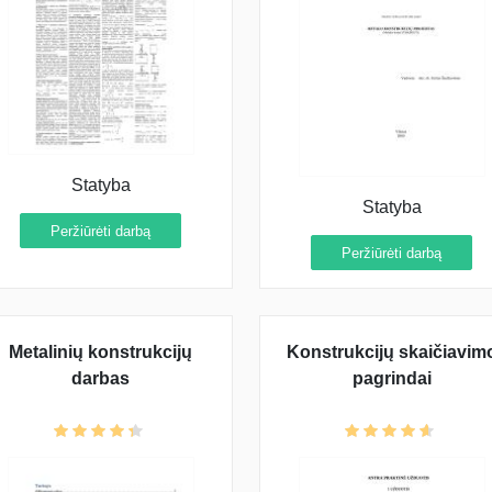
Statyba
Statyba
Peržiūrėti darbą
Peržiūrėti darbą
Metalinių konstrukcijų
Konstrukcijų skaičiavim
darbas
pagrindai