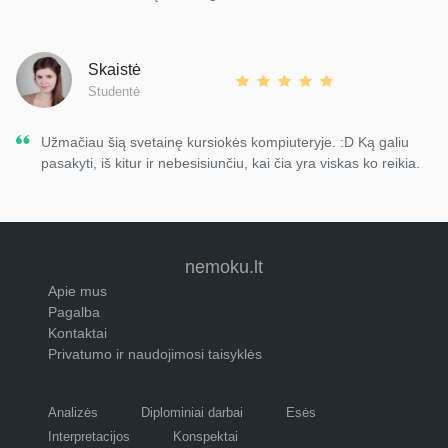
Skaistė
Studentė
Užmačiau šią svetainę kursiokės kompiuteryje. :D Ką galiu
pasakyti, iš kitur ir nebesisiunčiu, kai čia yra viskas ko reikia.
nemoku.lt
Apie mus
Pagalba
Kontaktai
Privatumo ir naudojimosi taisyklės
Analizės
Diplominiai darbai
Esės
Interpretacijos
Konspektai