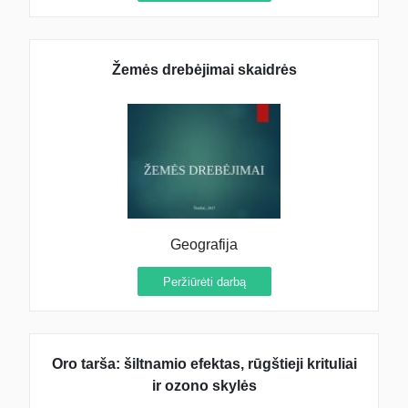
Žemės drebėjimai skaidrės
Geografija
Peržiūrėti darbą
Oro tarša: šiltnamio efektas, rūgštieji krituliai
ir ozono skylės