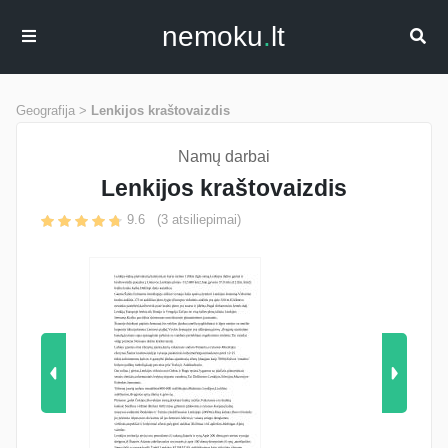
nemoku
.
lt
Geografija >
Lenkijos kraštovaizdis
Namų darbai
Lenkijos kraštovaizdis
9.6
(
3
atsiliepimai)