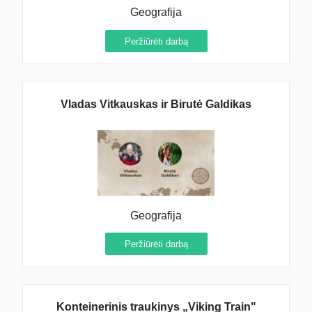
Geografija
Peržiūrėti darbą
Vladas Vitkauskas ir Birutė Galdikas
Geografija
Peržiūrėti darbą
Konteinerinis traukinys „Viking Train"