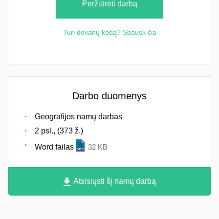
Peržiūrėti darbą
Turi dovanų kodą? Spausk čia
Darbo duomenys
Geografijos namų darbas
2 psl., (373 ž.)
Word failas
32 KB
Atsisiųsti šį namų darbą