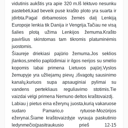
vidutinis aukštis yra apie 320 m.Iš lėktuvo nesunku
pastebėti,kad beveik pusė krašto ploto yra suarta ir
įdirbta.Pagal dirbamosios žemės dalį Lenkiją
Europoje lenkia tik Danija ir Vengrija.Tačiau ne visą
šalies plotą užima Lenkijos žemuma.Krašto
paviršius skirstomas tam tikromis platuminėmis
juostomis.
Šiaureje driekiasi pajūrio žemuma.Jos seklios
įlankos,smėlio paplūdimiai ir ilgos nerijos su smėlio
kopomis labai primena Lietuvos pajūrį.Vyslos
žemupyje yra užliejamų pievų ,išvagotų sausinimo
kanalų,kuriuos supa apsauginiai pylimai su
vandens pertekliaus reguliavimo stotimis.Tie
vaizdai vėlgi primena Nemuno deltos kraštovaizdį.
Labiau į pietus eina ežerynų juosta,kurią vakaruose
sudaro Pamario,o rytuose-Mozūrijos
ežerynai.Šiame kraštovaizdyje vyrauja paskutinio
ledynmečio(pasitraukusio prieš 12-15