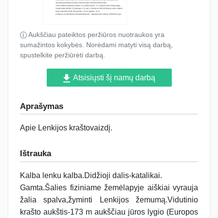
Aukščiau pateiktos peržiūros nuotraukos yra
sumažintos kokybės. Norėdami matyti visą darbą,
spustelkite peržiūrėti darbą.
Atsisiųsti šį namų darbą
Aprašymas
Apie Lenkijos kraštovaizdį.
Ištrauka
Kalba lenku kalba.Didžioji dalis-katalikai.
Gamta.Šalies fiziniame žemėlapyje aiškiai vyrauja
žalia spalva,žyminti Lenkijos žemumą.Vidutinio
krašto aukštis-173 m aukščiau jūros lygio (Europos