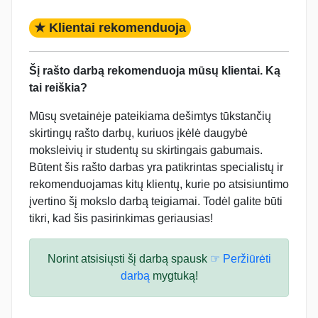
★ Klientai rekomenduoja
Šį rašto darbą rekomenduoja mūsų klientai. Ką
tai reiškia?
Mūsų svetainėje pateikiama dešimtys tūkstančių
skirtingų rašto darbų, kuriuos įkėlė daugybė
moksleivių ir studentų su skirtingais gabumais.
Būtent šis rašto darbas yra patikrintas specialistų ir
rekomenduojamas kitų klientų, kurie po atsisiuntimo
įvertino šį mokslo darbą teigiamai. Todėl galite būti
tikri, kad šis pasirinkimas geriausias!
Norint atsisiųsti šį darbą spausk
☞ Peržiūrėti
darbą
mygtuką!