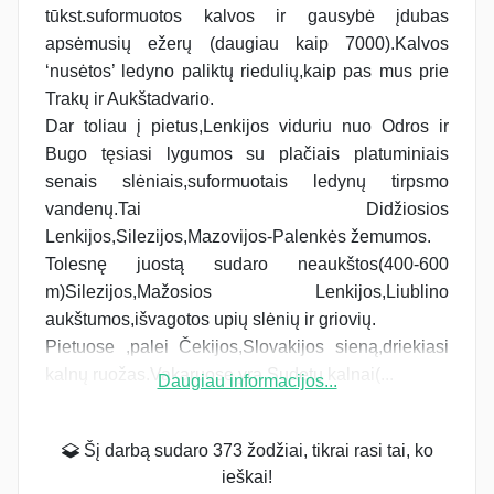
tūkst.suformuotos kalvos ir gausybė įdubas
apsėmusių ežerų (daugiau kaip 7000).Kalvos
‘nusėtos’ ledyno paliktų riedulių,kaip pas mus prie
Trakų ir Aukštadvario.
Dar toliau į pietus,Lenkijos viduriu nuo Odros ir
Bugo tęsiasi lygumos su plačiais platuminiais
senais slėniais,suformuotais ledynų tirpsmo
vandenų.Tai Didžiosios
Lenkijos,Silezijos,Mazovijos-Palenkės žemumos.
Tolesnę juostą sudaro neaukštos(400-600
m)Silezijos,Mažosios Lenkijos,Liublino
aukštumos,išvagotos upių slėnių ir griovių.
Pietuose ,palei Čekijos,Slovakijos sieną,driekiasi
kalnų ruožas.Vakaruose yra Sudetų kalnai(...
Daugiau informacijos...
Šį darbą sudaro 373 žodžiai, tikrai rasi tai, ko
ieškai!