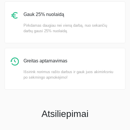
Gauk 25% nuolaidą
Pirkdamas daugiau nei vieną darbą, nuo sekančių
darbų gausi 25% nuolaidą.
Greitas aptarnavimas
Išsirink norimus rašto darbus ir gauk juos akimirksniu
po sėkmingo apmokėjimo!
Atsiliepimai