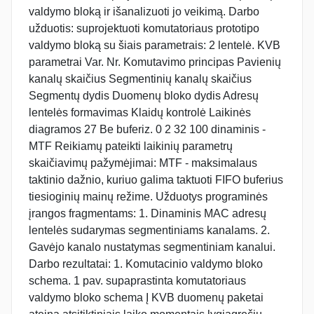
valdymo bloką ir išanalizuoti jo veikimą. Darbo
užduotis: suprojektuoti komutatoriaus prototipo
valdymo bloką su šiais parametrais: 2 lentelė. KVB
parametrai Var. Nr. Komutavimo principas Pavienių
kanalų skaičius Segmentinių kanalų skaičius
Segmentų dydis Duomenų bloko dydis Adresų
lentelės formavimas Klaidų kontrolė Laikinės
diagramos 27 Be buferiz. 0 2 32 100 dinaminis -
MTF Reikiamų pateikti laikinių parametrų
skaičiavimų pažymėjimai: MTF - maksimalaus
taktinio dažnio, kuriuo galima taktuoti FIFO buferius
tiesioginių mainų režime. Užduotys programinės
įrangos fragmentams: 1. Dinaminis MAC adresų
lentelės sudarymas segmentiniams kanalams. 2.
Gavėjo kanalo nustatymas segmentiniam kanalui.
Darbo rezultatai: 1. Komutacinio valdymo bloko
schema. 1 pav. supaprastinta komutatoriaus
valdymo bloko schema Į KVB duomenų paketai