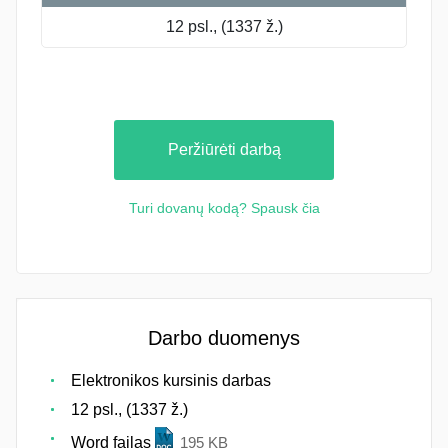
12 psl., (1337 ž.)
Peržiūrėti darbą
Turi dovanų kodą? Spausk čia
Darbo duomenys
Elektronikos kursinis darbas
12 psl., (1337 ž.)
Word failas
195 KB