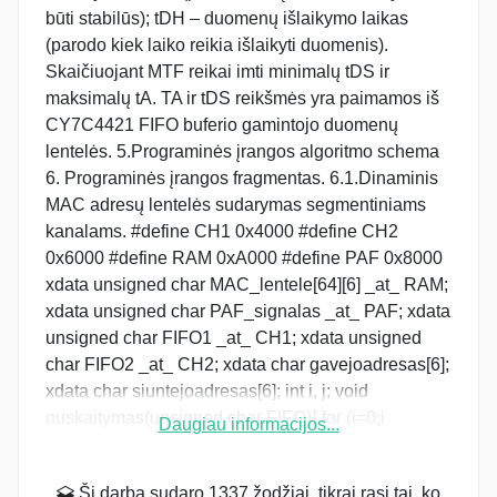
būti stabilūs); tDH – duomenų išlaikymo laikas
(parodo kiek laiko reikia išlaikyti duomenis).
Skaičiuojant MTF reikai imti minimalų tDS ir
maksimalų tA. TA ir tDS reikšmės yra paimamos iš
CY7C4421 FIFO buferio gamintojo duomenų
lentelės. 5.Programinės įrangos algoritmo schema
6. Programinės įrangos fragmentas. 6.1.Dinaminis
MAC adresų lentelės sudarymas segmentiniams
kanalams. #define CH1 0x4000 #define CH2
0x6000 #define RAM 0xA000 #define PAF 0x8000
xdata unsigned char MAC_lentele[64][6] _at_ RAM;
xdata unsigned char PAF_signalas _at_ PAF; xdata
unsigned char FIFO1 _at_ CH1; xdata unsigned
char FIFO2 _at_ CH2; xdata char gavejoadresas[6];
xdata char siuntejoadresas[6]; int i, j; void
nuskaitymas(unsigned char FIFO){ for (i=0;i
Daugiau informacijos...
Šį darbą sudaro 1337 žodžiai, tikrai rasi tai, ko