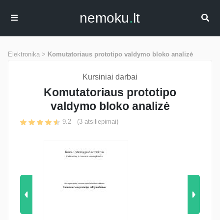
nemoku
.
lt
Elektronika >
Komutatoriaus prototipo valdymo bloko analizė
Kursiniai darbai
Komutatoriaus prototipo
valdymo bloko analizė
9.2
(
3
atsiliepimai)