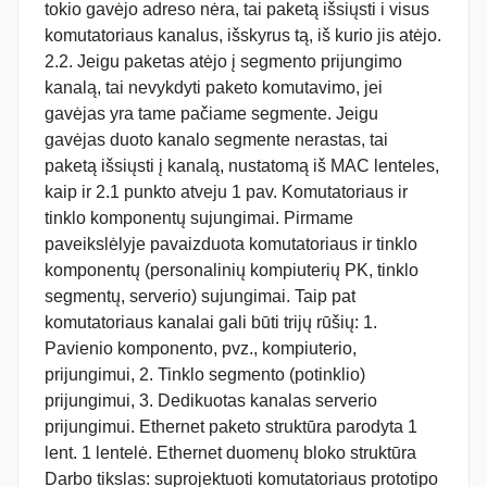
tokio gavėjo adreso nėra, tai paketą išsiųsti i visus
komutatoriaus kanalus, išskyrus tą, iš kurio jis atėjo.
2.2. Jeigu paketas atėjo į segmento prijungimo
kanalą, tai nevykdyti paketo komutavimo, jei
gavėjas yra tame pačiame segmente. Jeigu
gavėjas duoto kanalo segmente nerastas, tai
paketą išsiųsti į kanalą, nustatomą iš MAC lenteles,
kaip ir 2.1 punkto atveju 1 pav. Komutatoriaus ir
tinklo komponentų sujungimai. Pirmame
paveikslėlyje pavaizduota komutatoriaus ir tinklo
komponentų (personalinių kompiuterių PK, tinklo
segmentų, serverio) sujungimai. Taip pat
komutatoriaus kanalai gali būti trijų rūšių: 1.
Pavienio komponento, pvz., kompiuterio,
prijungimui, 2. Tinklo segmento (potinklio)
prijungimui, 3. Dedikuotas kanalas serverio
prijungimui. Ethernet paketo struktūra parodyta 1
lent. 1 lentelė. Ethernet duomenų bloko struktūra
Darbo tikslas: suprojektuoti komutatoriaus prototipo