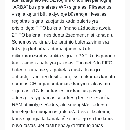
ateina signalo MODE loginis 0, tuomet per loginį
“ARBA” bus praleistas WR\ signalas. Fiksatorius
visą laiką turi būti aktyvioje būsenoje ; Įvesties
registras, signalizuojantis kada buferis yra
prisipildęs; FIFO buferiai (mano užduoties atveju
2FIFO buferiai, nes duota 2segmentiniai kanalai).
Schemos veikimas be tarpinio buferizavimo yra
toks, jog kol nėra aptarnaujamo paketo
mikroprocesorius laukia signalo PAFi kuris parodo
kad i-tame kanale yra paketas. Tuomet iš to FIFO
buferio, kuriame yra paketas nuskaitoma jo
antraštę. Tam per dešifratorių išsirenkamas kanalo
numeris CHi ir paduodamas skaitymo taktavimo
signalas RD\. Iš antraštės nuskaičius gavėjo
adresą, jis lyginamas su adresų lentele, esančia
RAM atmintyje. Radus, atitikmenį MAC adresų
lentelėje formuojamas „raktas“adreso fiksatoriui,
kuris sujungia tą kanalą iš kurio atėjo su tuo kuris
buvo rastas. Jei rasti nepavyko formuojamas