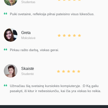
Studentas
Puiki svetainė, refleksija pilnai pateisino visus lūkesčius.
Greta
Moksleivė
Pirkau rašto darbą, viskas gerai.
Skaistė
Studentė
Užmačiau šią svetainę kursiokės kompiuteryje. :D Ką galiu
pasakyti, iš kitur ir nebesisiunčiu, kai čia yra viskas ko reikia.