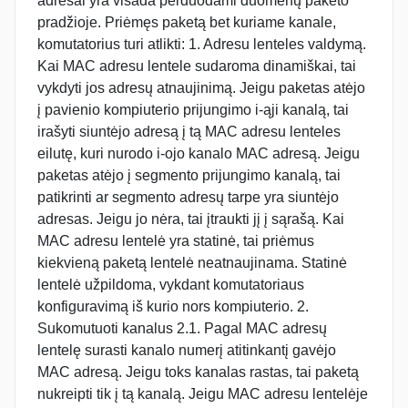
adresai yra visada perduodami duomenų paketo
pradžioje. Priėmęs paketą bet kuriame kanale,
komutatorius turi atlikti: 1. Adresu lenteles valdymą.
Kai MAC adresu lentele sudaroma dinamiškai, tai
vykdyti jos adresų atnaujinimą. Jeigu paketas atėjo
į pavienio kompiuterio prijungimo i-ąji kanalą, tai
irašyti siuntėjo adresą į tą MAC adresu lenteles
eilutę, kuri nurodo i-ojo kanalo MAC adresą. Jeigu
paketas atėjo į segmento prijungimo kanalą, tai
patikrinti ar segmento adresų tarpe yra siuntėjo
adresas. Jeigu jo nėra, tai įtraukti jį į sąrašą. Kai
MAC adresu lentelė yra statinė, tai priėmus
kiekvieną paketą lentelė neatnaujinama. Statinė
lentelė užpildoma, vykdant komutatoriaus
konfiguravimą iš kurio nors kompiuterio. 2.
Sukomutuoti kanalus 2.1. Pagal MAC adresų
lentelę surasti kanalo numerį atitinkantį gavėjo
MAC adresą. Jeigu toks kanalas rastas, tai paketą
nukreipti tik į tą kanalą. Jeigu MAC adresu lentelėje