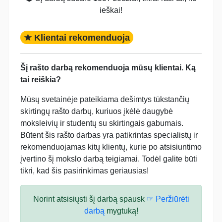
ieškai!
★ Klientai rekomenduoja
Šį rašto darbą rekomenduoja mūsų klientai. Ką
tai reiškia?
Mūsų svetainėje pateikiama dešimtys tūkstančių
skirtingų rašto darbų, kuriuos įkėlė daugybė
moksleivių ir studentų su skirtingais gabumais.
Būtent šis rašto darbas yra patikrintas specialistų ir
rekomenduojamas kitų klientų, kurie po atsisiuntimo
įvertino šį mokslo darbą teigiamai. Todėl galite būti
tikri, kad šis pasirinkimas geriausias!
Norint atsisiųsti šį darbą spausk
☞ Peržiūrėti
darbą
mygtuką!