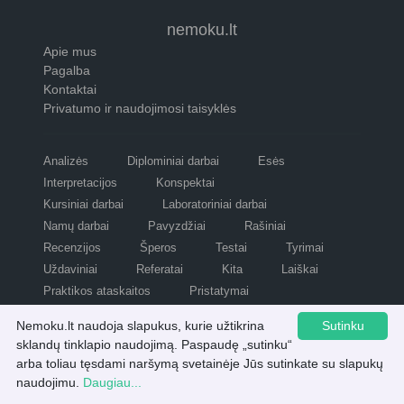
nemoku.lt
Apie mus
Pagalba
Kontaktai
Privatumo ir naudojimosi taisyklės
Analizės
Diplominiai darbai
Esės
Interpretacijos
Konspektai
Kursiniai darbai
Laboratoriniai darbai
Namų darbai
Pavyzdžiai
Rašiniai
Recenzijos
Šperos
Testai
Tyrimai
Uždaviniai
Referatai
Kita
Laiškai
Praktikos ataskaitos
Pristatymai
Pastraipos
Potemės
Kalbėjimai
Nemoku.lt naudoja slapukus, kurie užtikrina
Sutinku
Verslo planai
Magistro darbai
sklandų tinklapio naudojimą. Paspaudę „sutinku“
Bakalauro darbai
Pamokų planai
Planai
arba toliau tęsdami naršymą svetainėje Jūs sutinkate su slapukų
Atsisiųsti šį kursinį darbą
Refleksijos
Scenarijai
naudojimu.
Daugiau...