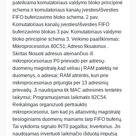
pateikiama komutatoriaus valdymo bloko principinė
schema ir komutatoriaus kanalų įvesties/išvesties
FIFO buferizavimo bloko schema. 2 pav.
Komutatoriaus kanalų įvesties/išvesties FIFO
buferizavimo blokas 3 pav. Komutatoriaus valdymo
bloko principinė schema 3. Veikimo paaiškinimas:
Mikroprocesorius 80C51; Adreso fiksatorius .
Skirtas fiksuoti adresus ateinančius iš
mikroprocesoriaus P0 prievado per adresų-
duomenų magistralę,kad vėliau į RAM patektų ne
duomenys, o adresai; RAM atmintis, kuri prie
mikroprocesoriaus prijungta per 13 adresinių
prievadų. Ji naudojama tik MAC adresinės lentelės
laikymui; Programuojamas laikmatis 82C54.
Reikalingas organizuoti pertrauktis
mikroprocesoriui, tam kad jis atlaisvintų magistralę
tiesioginiams duomenų mainams tarp FIFO buferių.
Tai vykdoma signalo INT0 pagalba; Invertorius. Jis
naudojamas invertuoti laikmačio išduotą impulsą