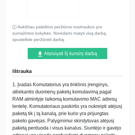
Aukščiau pateiktos peržiūros nuotraukos yra
sumažintos kokybės. Norėdami matyti visą darbą,
spustelkite peržiūrėti darbą.
Atsisiųsti šį kursinį darbą
Ištrauka
1. Įvadas Komutatorius yra tinklinis įrenginys,
atliekantis duomenų paketų komutavimą pagal
RAM atmintyje laikomą komutavimo MAC adresų
lentelę. Komutatoriaus paskirtis yra nukreipti atėjusį
paketą tik į tą kanalą, prie kurio yra prijungtas
paketo gavėjas. Palyginimui skirstytuvas atėjusį
paketą perduoda i visus kanalus. Siuntėjo ir gavėjo