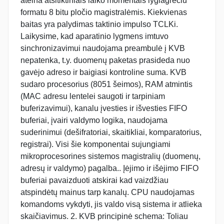
ateina atsitiktiniais laiko momentais lygiagrečiu
formatu 8 bitu pločio magistralėmis. Kiekvienas
baitas yra palydimas taktinio impulso TCLKi.
Laikysime, kad aparatinio lygmens imtuvo
sinchronizavimui naudojama preambulė į KVB
nepatenka, t.y. duomenų paketas prasideda nuo
gavėjo adreso ir baigiasi kontroline suma. KVB
sudaro procesorius (8051 šeimos), RAM atmintis
(MAC adresu lentelei saugoti ir tarpiniam
buferizavimui), kanalu įvesties ir išvesties FIFO
buferiai, įvairi valdymo logika, naudojama
suderinimui (dešifratoriai, skaitikliai, komparatorius,
registrai). Visi šie komponentai sujungiami
mikroprocesorines sistemos magistralių (duomenų,
adresų ir valdymo) pagalba.. Įėjimo ir išėjimo FIFO
buferiai pavaizduoti atskirai kad vaizdžiau
atspindėtų mainus tarp kanalų. CPU naudojamas
komandoms vykdyti, jis valdo visą sistema ir atlieka
skaičiavimus. 2. KVB principinė schema: Toliau