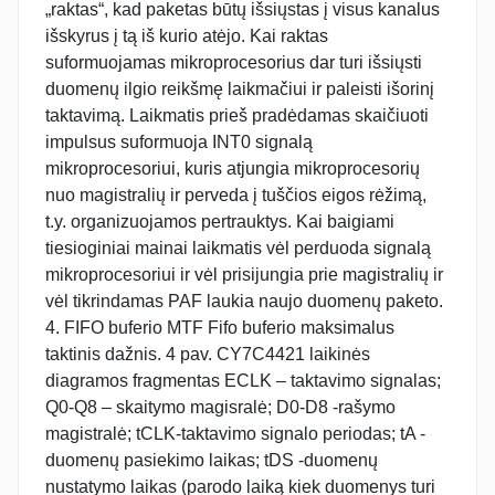
„raktas“, kad paketas būtų išsiųstas į visus kanalus
išskyrus į tą iš kurio atėjo. Kai raktas
suformuojamas mikroprocesorius dar turi išsiųsti
duomenų ilgio reikšmę laikmačiui ir paleisti išorinį
taktavimą. Laikmatis prieš pradėdamas skaičiuoti
impulsus suformuoja INT0 signalą
mikroprocesoriui, kuris atjungia mikroprocesorių
nuo magistralių ir perveda į tuščios eigos rėžimą,
t.y. organizuojamos pertrauktys. Kai baigiami
tiesioginiai mainai laikmatis vėl perduoda signalą
mikroprocesoriui ir vėl prisijungia prie magistralių ir
vėl tikrindamas PAF laukia naujo duomenų paketo.
4. FIFO buferio MTF Fifo buferio maksimalus
taktinis dažnis. 4 pav. CY7C4421 laikinės
diagramos fragmentas ECLK – taktavimo signalas;
Q0-Q8 – skaitymo magisralė; D0-D8 -rašymo
magistralė; tCLK-taktavimo signalo periodas; tA -
duomenų pasiekimo laikas; tDS -duomenų
nustatymo laikas (parodo laiką kiek duomenys turi