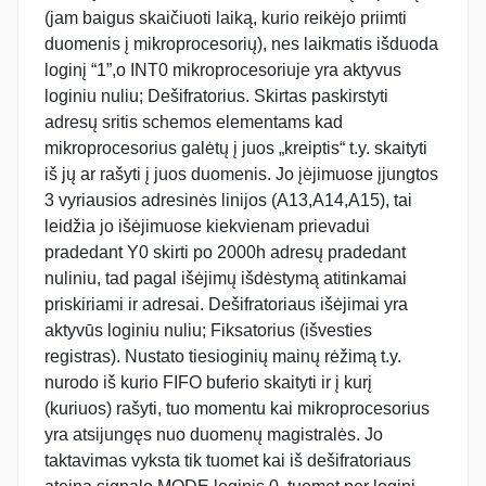
(jam baigus skaičiuoti laiką, kurio reikėjo priimti
duomenis į mikroprocesorių), nes laikmatis išduoda
loginį “1”,o INT0 mikroprocesoriuje yra aktyvus
loginiu nuliu; Dešifratorius. Skirtas paskirstyti
adresų sritis schemos elementams kad
mikroprocesorius galėtų į juos „kreiptis“ t.y. skaityti
iš jų ar rašyti į juos duomenis. Jo įėjimuose įjungtos
3 vyriausios adresinės linijos (A13,A14,A15), tai
leidžia jo išėjimuose kiekvienam prievadui
pradedant Y0 skirti po 2000h adresų pradedant
nuliniu, tad pagal išėjimų išdėstymą atitinkamai
priskiriami ir adresai. Dešifratoriaus išėjimai yra
aktyvūs loginiu nuliu; Fiksatorius (išvesties
registras). Nustato tiesioginių mainų rėžimą t.y.
nurodo iš kurio FIFO buferio skaityti ir į kurį
(kuriuos) rašyti, tuo momentu kai mikroprocesorius
yra atsijungęs nuo duomenų magistralės. Jo
taktavimas vyksta tik tuomet kai iš dešifratoriaus