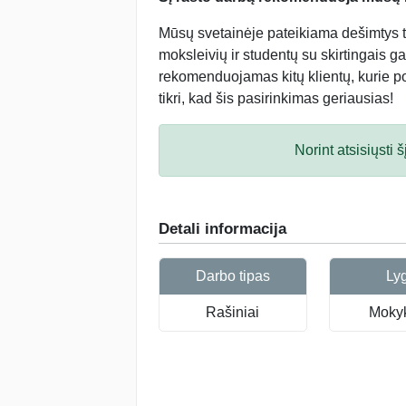
Mūsų svetainėje pateikiama dešimtys tū
moksleivių ir studentų su skirtingais ga
rekomenduojamas kitų klientų, kurie po 
tikri, kad šis pasirinkimas geriausias!
Norint atsisiųsti
Detali informacija
Darbo tipas
Ly
Rašiniai
Mokyk