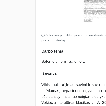
Aukščiau pateiktos peržiūros nuotraukos
peržiūrėti darbą.
Darbo tema
Salomėja neris
.
Salomeja
.
Ištrauka
Viltis - tai tikėjimas savimi ir savo si
turėdamas, nepasiduoda gyvenimo ne
būti atsispyrimas nuo neigiamų dalykų, j
Vokiečių literatūros klasikas J. V. 