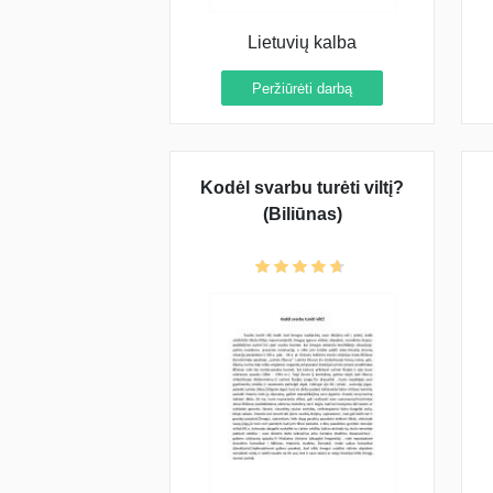
Lietuvių kalba
Peržiūrėti darbą
Kodėl svarbu turėti viltį?
(Biliūnas)