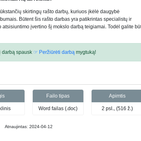
kstančių skirtingų rašto darbų, kuriuos įkėlė daugybė
bumais. Būtent šis rašto darbas yra patikrintas specialistų ir
atsisiuntimo įvertino šį mokslo darbą teigiamai. Todėl galite būt
 šį darbą spausk
☞ Peržiūrėti darbą
mygtuką!
gis
Failo tipas
Apimtis
linis
Word failas (.doc)
2 psl., (516 ž.)
Atnaujintas: 2024-04-12