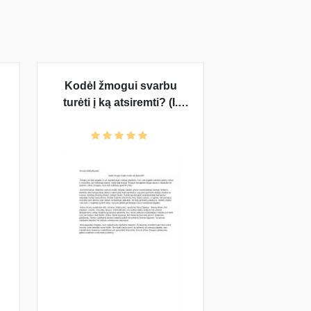
?
Kodėl žmogui svarbu
turėti į ką atsiremti? (I.
Simonaitytė)