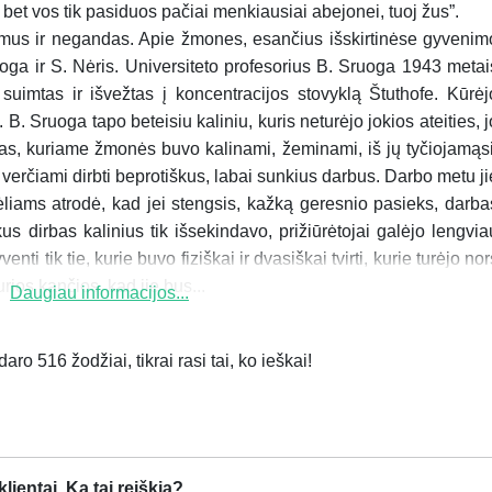
et vos tik pasiduos pačiai menkiausiai abejonei, tuoj žus”.
kumus ir negandas. Apie žmones, esančius išskirtinėse gyvenim
uoga ir S. Nėris. Universiteto profesorius B. Sruoga 1943 metai
imtas ir išvežtas į koncentracijos stovyklą Štuthofe. Kūrėj
. Sruoga tapo beteisiu kaliniu, kuris neturėjo jokios ateities, j
aras, kuriame žmonės buvo kalinami, žeminami, iš jų tyčiojamąsi
erčiami dirbti beprotiškus, labai sunkius darbus. Darbo metu ji
liams atrodė, kad jei stengsis, kažką geresnio pasieks, darba
nkus dirbas kalinius tik išsekindavo, prižiūrėtojai galėjo lengvia
ti tik tie, kurie buvo fiziškai ir dvasiškai tvirti, kurie turėjo nor
urios kančios, kad jie bus...
Daugiau informacijos...
ro 516 žodžiai, tikrai rasi tai, ko ieškai!
ientai. Ką tai reiškia?