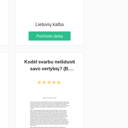
Lietuvių kalba
Peržiūrėti darbą
Kodėl svarbu neišduoti
savo vertybių? (B.
Sruoga, F. Dostojevskis,
J. Biliūnas)