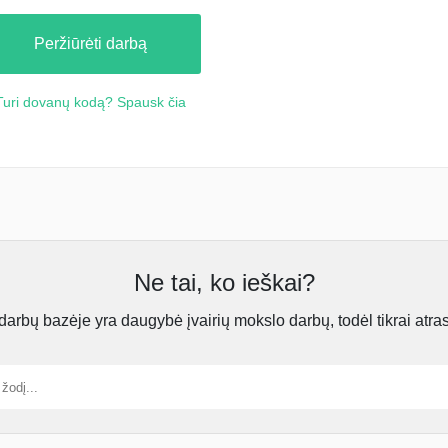
Peržiūrėti darbą
Turi dovanų kodą? Spausk čia
Ne tai, ko ieškai?
rbų bazėje yra daugybė įvairių mokslo darbų, todėl tikrai atra