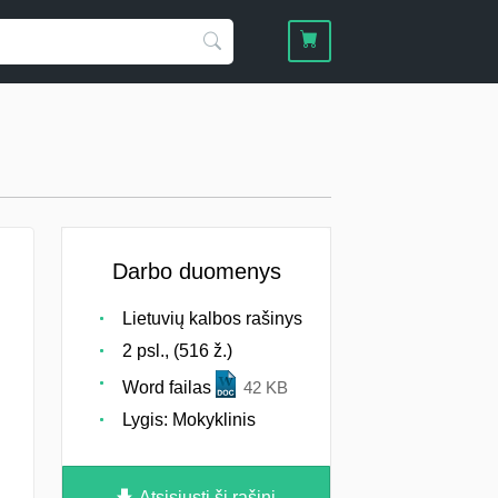
Darbo duomenys
Lietuvių kalbos rašinys
2 psl., (516 ž.)
Word failas
42 KB
Lygis: Mokyklinis
Atsisiųsti šį rašinį