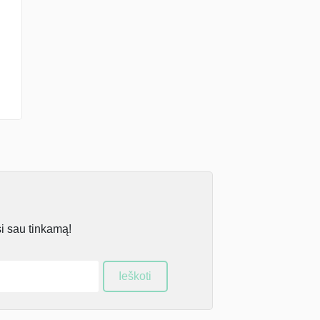
si sau tinkamą!
Ieškoti