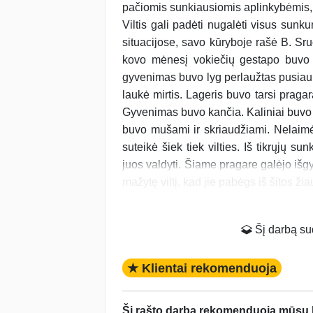
pačiomis sunkiausiomis aplinkybėmis, b
Viltis gali padėti nugalėti visus sun
situacijose, savo kūryboje rašė B. Sr
kovo mėnesį vokiečių gestapo buvo su
gyvenimas buvo lyg perlaužtas pusiau. B
laukė mirtis. Lageris buvo tarsi prag
Gyvenimas buvo kančia. Kaliniai buvo v
buvo mušami ir skriaudžiami. Nelaimė
suteikė šiek tiek vilties. Iš tikrųjų su
juos valdyti. Šiame pragare galėjo išgyven
mažytę viltį, kad jie pabėgs iš šitos žia
Šį darbą suda
★ Klientai rekomenduoja
Šį rašto darbą rekomenduoja mūsų kl