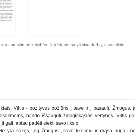
 yra sumažintos kokybės. Norėdami matyti visą darbą, spustelkite
ekiais. Viltis - pozityvus požiūris į save ir į pasaulį. Žmogus, j
sėkmėms, bando išsaugoti žmogiškąsias vertybes. Viltis gal
i gali labiau padėti siekti savo tikslo.
Gėtė yra sakęs, jog žmogus ,,savo tikėjimu ir drąsa nugali ne