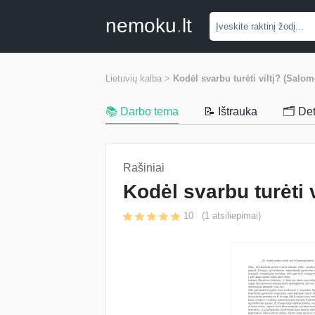
nemoku
.
lt
Lietuvių kalba >
Kodėl svarbu turėti viltį? (Salo
📚 Darbo tema
📝 Ištrauka
🗂️ De
Rašiniai
Kodėl svarbu turėti 
10
(
1
atsiliepimai)