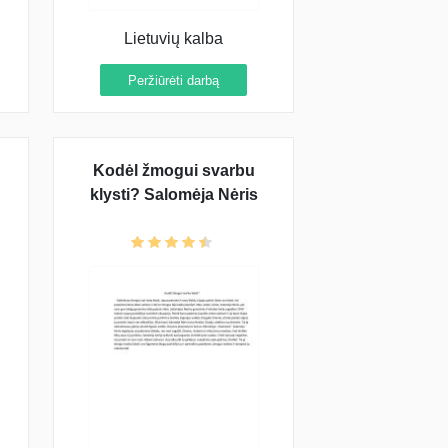
Lietuvių kalba
Peržiūrėti darbą
?
Kodėl žmogui svarbu
klysti? Salomėja Nėris