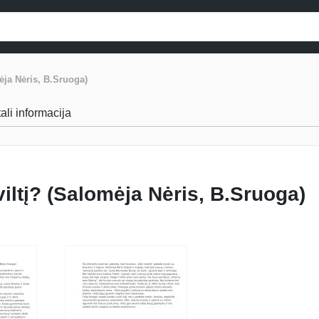
mėja Nėris, B.Sruoga)
tali informacija
viltį? (Salomėja Nėris, B.Sruoga)