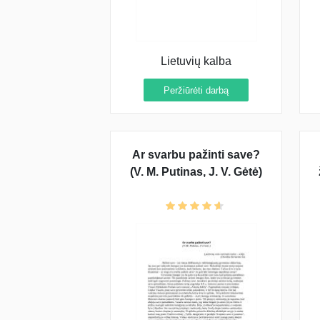
Lietuvių kalba
Peržiūrėti darbą
Ar svarbu pažinti save?
(V. M. Putinas, J. V. Gėtė)