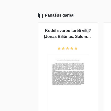
Panašūs darbai
Kodėl svarbu turėti viltį?
(Jonas Biliūnas, Salomėja
Nėris, Balys Sruoga)