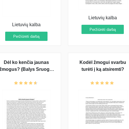
Lietuvių kalba
Lietuvių kalba
Peržiūrėti darbą
Peržiūrėti darbą
Dėl ko kenčia jaunas
Kodėl žmogui svarbu
žmogus? (Balys Sruoga,
turėti į ką atsiremti?
Jurgis Savickis, Salomėja
Nėris)