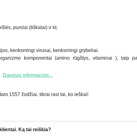
lės, purslai (tiškalai) ir kt;
os, kenksmingi virusai, kenksmingi grybeliai.
 organizmo komponentai (amino rūgštys, vitaminai ), taip pa
Daugiau informacijos...
ro 1557 žodžiai, tikrai rasi tai, ko ieškai!
ientai. Ką tai reiškia?