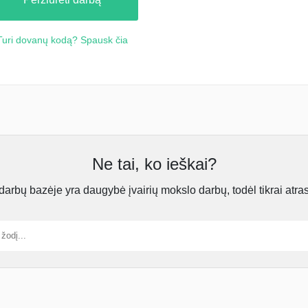
Turi dovanų kodą? Spausk čia
Ne tai, ko ieškai?
rbų bazėje yra daugybė įvairių mokslo darbų, todėl tikrai atra