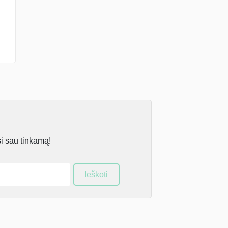
si sau tinkamą!
Ieškoti