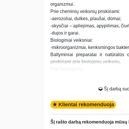
organizmui.
Prie cheminių veiksnių priskiriami:
-aerozoliai, dulkės, plaušai, dūmai;
-skysčiai – apliejimas, apypilimas, čiurkš
-dujos ir garai.
Biologiniai veiksniai:
-mikroorganizmai, kenksmingos bakterij
Baltyminiai preparatai ir natūralūs
priskiriami prie biologinių veiksnių.
Prie fiziologinių...
Šį darbą suda
★ Klientai rekomenduoja
Šį rašto darbą rekomenduoja mūsų kl