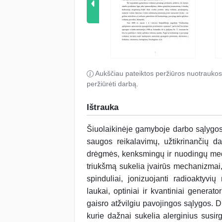
Aukščiau pateiktos peržiūros nuotraukos
peržiūrėti darbą.
Ištrauka
Šiuolaikinėje gamyboje darbo sąlygos 
saugos reikalavimų, užtikrinančių d
drėgmės, kenksmingų ir nuodingų medži
triukšmą sukelia įvairūs mechanizmai, 
spinduliai, jonizuojanti radioaktyvių
laukai, optiniai ir kvantiniai generat
gaisro atžvilgiu pavojingos sąlygos. 
kurie dažnai sukelia alerginius susir