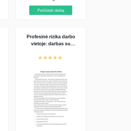
Peržiūrėti darbą
Profesinė rizika darbo
vietoje: darbas su
kompiuteriu