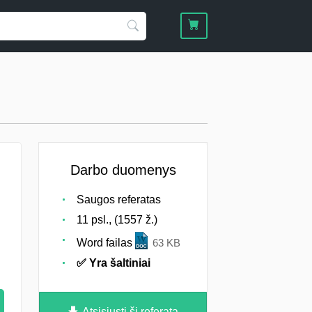
Darbo duomenys
Saugos referatas
11 psl., (1557 ž.)
Word failas
63 KB
✅ Yra šaltiniai
Atsisiųsti šį referatą