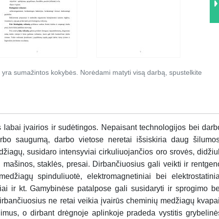
 yra sumažintos kokybės. Norėdami matyti visą darbą, spustelkite
labai įvairios ir sudėtingos. Nepaisant technologijos bei darb
arbo saugumą, darbo vietose neretai išsiskiria daug šilumos
agų, susidaro intensyviai cirkuliuojančios oro srovės, didžiul
mašinos, staklės, presai. Dirbančiuosius gali veikti ir rentgen
 medžiagų spinduliuotė, elektromagnetiniai bei elektrostatinia
oriai ir kt. Gamybinėse patalpose gali susidaryti ir sprogimo be
Dirbančiuosius ne retai veikia įvairūs cheminių medžiagų kvapai
gimus, o dirbant drėgnoje aplinkoje pradeda vystitis grybelinė