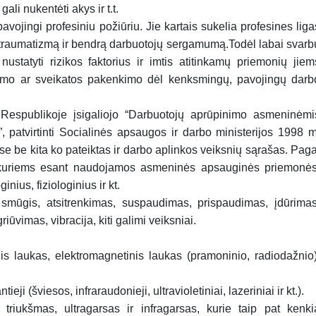
ali nukentėti akys ir t.t.
vojingi profesiniu požiūriu. Jie kartais sukelia profesines liga
 traumatizmą ir bendrą darbuotojų sergamumą.Todėl labai svarb
 nustatyti rizikos faktorius ir imtis atitinkamų priemonių jiem
idimo ar sveikatos pakenkimo dėl kenksmingų, pavojingų darb
espublikoje įsigaliojo “Darbuotojų aprūpinimo asmeninėmi
 patvirtinti Socialinės apsaugos ir darbo ministerijos 1998 m
se be kita ko pateiktas ir darbo aplinkos veiksnių sąrašas. Paga
i, kuriems esant naudojamos asmeninės apsauginės priemonės
inius, fiziologinius ir kt.
 smūgis, atsitrenkimas, suspaudimas, prispaudimas, įdūrimas
ūvimas, vibracija, kiti galimi veiksniai.
inis laukas, elektromagnetinis laukas (pramoninio, radiodažnio)
ieji (šviesos, infraraudonieji, ultravioletiniai, lazeriniai ir kt.).
o triukšmas, ultragarsas ir infragarsas, kurie taip pat kenki