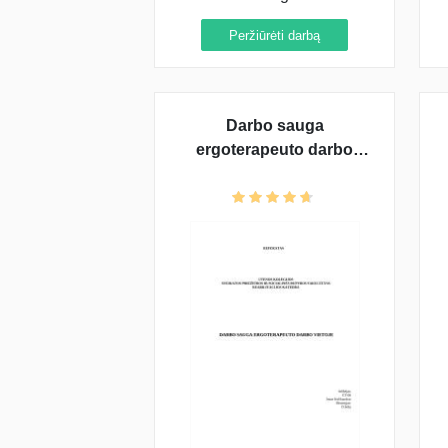
Peržiūrėti darbą
Darbo sauga
ergoterapeuto darbo
vietoje