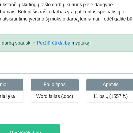
kstančių skirtingų rašto darbų, kuriuos įkėlė daugybė
bumais. Būtent šis rašto darbas yra patikrintas specialistų ir
atsisiuntimo įvertino šį mokslo darbą teigiamai. Todėl galite būt
 šį darbą spausk
☞ Peržiūrėti darbą
mygtuką!
niai
Failo tipas
Apimtis
niai yra
Word failas (.doc)
11 psl., (1557 ž.)
Peržiūrėti darbą