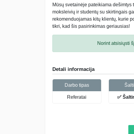
Mūsų svetainėje pateikiama dešimtys tū
moksleivių ir studentų su skirtingais ga
rekomenduojamas kitų klientų, kurie po 
tikri, kad šis pasirinkimas geriausias!
Norint atsisiųsti
Detali informacija
Darbo tipas
Šalti
Referatai
✅ Šalti