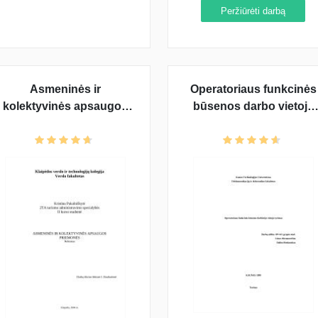
Peržiūrėti darbą
Asmeninės ir
Operatoriaus funkcinės
kolektyvinės apsaugos
būsenos darbo vietoje
priemonės darbo vietoje
analizė