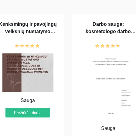
Kenksmingų ir pavojingų
Darbo sauga:
veiksnių nustatymo
kosmetologo darbo
darbo vietoje,
vietoje
technologiniuose ir darbo
procesuose bei darbo
aplinkoje principai
Sauga
Peržiūrėti darbą
Sauga