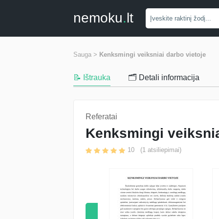
nemoku
.
lt
Sauga >
Kenksmingi veiksniai darbo vietoje
📝 Ištrauka
🗂️ Detali informacija
Referatai
Kenksmingi veiksnia
10
(
1
atsiliepimai)