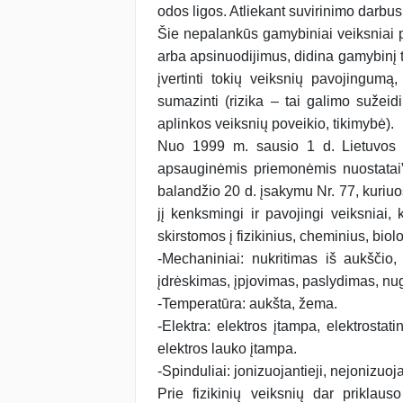
odos ligos. Atliekant suvirinimo darbus g
Šie nepalankūs gamybiniai veiksniai pa
arba apsinuodijimus, didina gamybinį
įvertinti tokių veiksnių pavojingumą,
sumazinti (rizika – tai galimo suže
aplinkos veiksnių poveikio, tikimybė).
Nuo 1999 m. sausio 1 d. Lietuvos R
apsauginėmis priemonėmis nuostatai”,
balandžio 20 d. įsakymu Nr. 77, kuriuo
jį kenksmingi ir pavojingi veiksnia
skirstomos į fizikinius, cheminius, biolog
-Mechaniniai: nukritimas iš aukščio,
įdrėskimas, įpjovimas, paslydimas, nugri
-Temperatūra: aukšta, žema.
-Elektra: elektros įtampa, elektrostat
elektros lauko įtampa.
-Spinduliai: jonizuojantieji, nejonizuojant
Prie fizikinių veiksnių dar priklaus