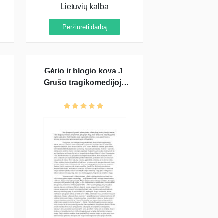
Lietuvių kalba
Peržiūrėti darbą
Gėrio ir blogio kova J.
Grušo tragikomedijoje
"Meilė, džiazas ir velnias"
ir V. Goldingo romane
"Musių valdovas"