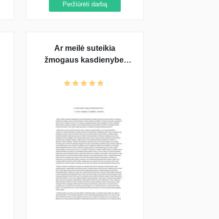
Peržiūrėti darbą
Ar meilė suteikia
žmogaus kasdienybei
kilnumo? (J. Tumas-
Vaižgantas, M. Katiliškis,
J. Kunčinas)