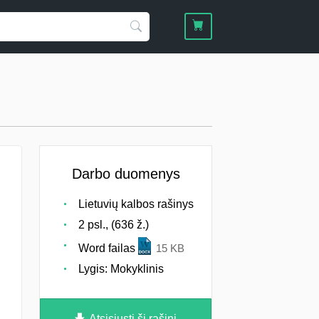
Darbo duomenys
Lietuvių kalbos rašinys
2 psl., (636 ž.)
Word failas
15 KB
Lygis: Mokyklinis
Atsisiųsti šį rašinį