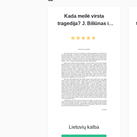
Kada meilė virsta
tragedija? J. Biliūnas ir
Vaižgantas
Lietuvių kalba