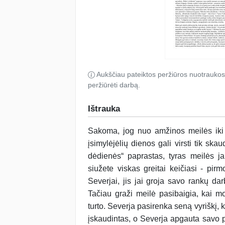
Aukščiau pateiktos peržiūros nuotraukos
peržiūrėti darbą.
Ištrauka
Sakoma, jog nuo amžinos meilės iki n
įsimylėjėlių dienos gali virsti tik s
dėdienės“ paprastas, tyras meilės j
siužete viskas greitai keičiasi - pi
Severjai, jis jai groja savo rankų da
Tačiau graži meilė pasibaigia, kai mo
turto. Severja pasirenka seną vyriškį, 
įskaudintas, o Severja apgauta savo pa