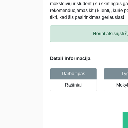
moksleivių ir studentų su skirtingais ga
rekomenduojamas kitų klientų, kurie po 
tikri, kad šis pasirinkimas geriausias!
Norint atsisiųsti
Detali informacija
Darbo tipas
Ly
Rašiniai
Mokyk