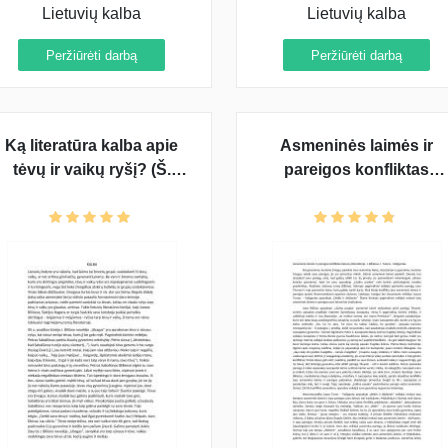
Lietuvių kalba
Lietuvių kalba
Peržiūrėti darbą
Peržiūrėti darbą
Ką literatūra kalba apie
Asmeninės laimės ir
tėvų ir vaikų ryšį? (Š.
pareigos konfliktas
Ragana, J. Biliūnas, J.
lietuvių literatūroje (J.
Savickis)
Biliūnas, J. Tumas -
Vaižgantas)