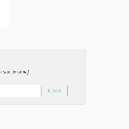
si sau tinkamą!
Ieškoti