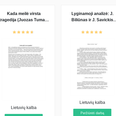
Kada meilė virsta
Lyginamoji analizė: J.
tragedija (Juozas Tumas-
Biliūnas ir J. Savickis
Vaižgantas ,,Dėdės ir
"Vagis", J. Biliūnas
dėdienės“)
"Brisiaus galas" ir J.
Savickis "Ad astra"
Lietuvių kalba
Lietuvių kalba
Peržiūrėti darbą