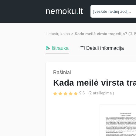
nemoku
.
lt
Lietuvių kalba >
Kada meilė virsta tragedija? (J. 
📝 Ištrauka
🗂️ Detali informacija
Rašiniai
Kada meilė virsta tr
9.6
(
2
atsiliepimai)