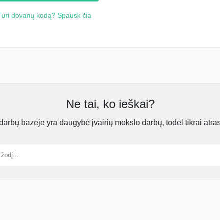
Turi dovanų kodą? Spausk čia
Ne tai, ko ieškai?
rbų bazėje yra daugybė įvairių mokslo darbų, todėl tikrai atra