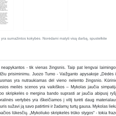
 yra sumažintos kokybės. Norėdami matyti visą darbą, spustelkite
eapykantos - tik vienas žingsnis. Taip pat lengvai laimingo
kaudžiu prisiminimu. Juozo Tumo - Vaižganto apysakoje „Dėdės i
ausmas yra nutraukiamas dėl vieno nelemto žingsnio. Kūrini
rmosios meilės scenos yra vaikiškos – Mykolas jaučia simpatij
rbo skripkelės o mergina bando suprasti ar jaučia abipusį ryšį
ralinės vertybės yra iškeičiamos į viltį turėti daug materialau
kuris sužavi ją savo patirtimi ir žadamų turtų gausa. Mykolas liek
čios lūkesčių. „Mykoliuko skripkelės trūko stygos“ - tokia fraz