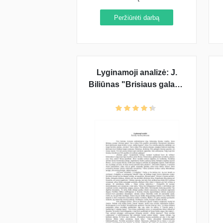
Peržiūrėti darbą
Lyginamoji analizė: J.
Biliūnas "Brisiaus galas",
J. Savickis "Ad astra" ir J.
Aputis "Šūvis po
Marazyno ąžuolu"