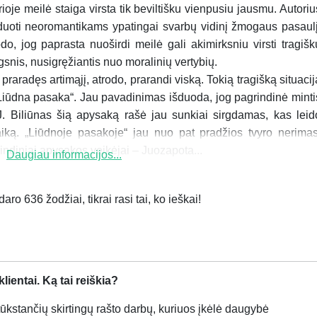
oje meilė staiga virsta tik beviltišku vienpusiu jausmu. Autoriu
uoti neoromantikams ypatingai svarbų vidinį žmogaus pasaulį
o, jog paprasta nuoširdi meilė gali akimirksniu virsti tragišk
gsnis, nusigręžiantis nuo moralinių vertybių.
praradęs artimąjį, atrodo, prarandi viską. Tokią tragišką situacij
Liūdna pasaka“. Jau pavadinimas išduoda, jog pagrindinė minti
. J. Biliūnas šią apysaką rašė jau sunkiai sirgdamas, kas leid
taiką. „Liūdnoje pasakoje“ jau nuo pat pradžios tvyro nerimas
rindiniai apysakos veikėjai – Juozapota...
Daugiau informacijos...
ro 636 žodžiai, tikrai rasi tai, ko ieškai!
ientai. Ką tai reiškia?
kstančių skirtingų rašto darbų, kuriuos įkėlė daugybė