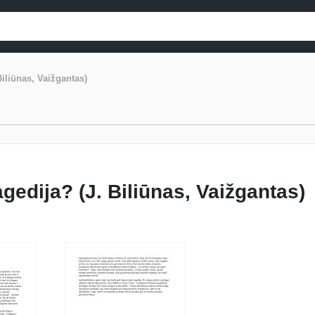
Biliūnas, Vaižgantas)
agedija? (J. Biliūnas, Vaižgantas)