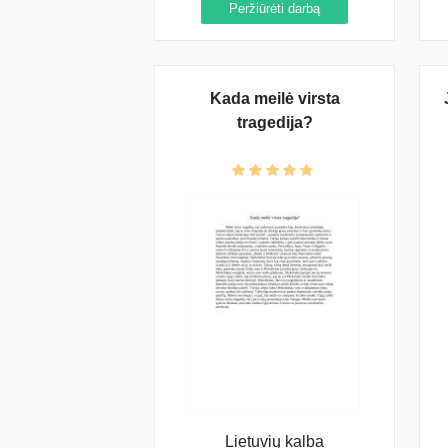
Peržiūrėti darbą
Kada meilė virsta
J. 
tragedija?
Lietuvių kalba