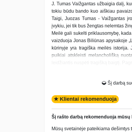
J. Tumas Vaižgantas užbaigia dalį, kuri
tokiu būdu bando kuo aiškiau pavaizd
Taigi, Juozas Tumas - Vaižgantas įrod
įvykiu, jei tik bus žengtas nelemtas žin
Meilė gali sukelti priklausomybę, kada 
vaizduoja Jonas Biliūnas apysakoje „
kūrinyje yra tragiška meilės istorija
puikiai atskleisti melancholišką nuo
leidžiantis nuspėti tragišką baigtį. Pag
Šį darbą suda
★ Klientai rekomenduoja
Šį rašto darbą rekomenduoja mūsų kl
Mūsų svetainėje pateikiama dešimtys tū