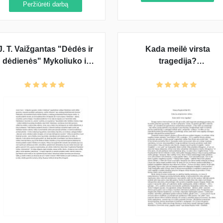
Peržiūrėti darbą
T. Vaižgantas "Dėdės ir
Kada meilė virsta
dėdienės" Mykoliuko ir
tragedija?
Severijos meilė
(samprotavimas)