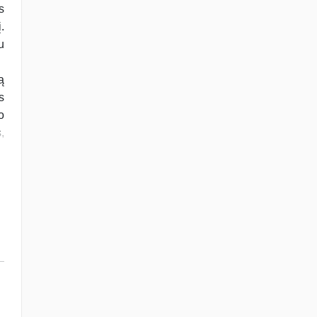
s
.
u
ą
s
o
,