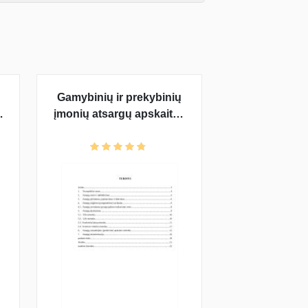
Gamybinių ir prekybinių
įmonių atsargų apskaitos
ypatybės: UAB
"X"atsargų apskaita