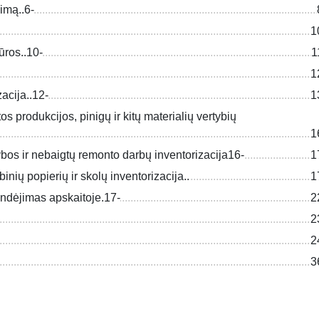
imą..6-
1
ūros..10-
1
1
zacija..12-
1
s produkcijos, pinigų ir kitų materialių vertybių
1
bos ir nebaigtų remonto darbų inventorizacija16-
1
binių popierių ir skolų inventorizacija..
1
spindėjimas apskaitoje.17-
2
2
2
3