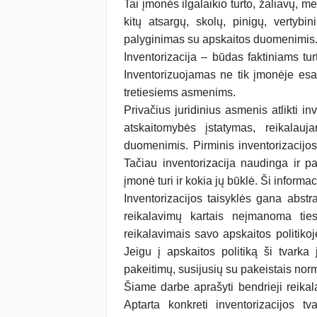
Tai įmonės ilgalaikio turto, žaliavų,
kitų atsargų, skolų, pinigų, vertybini
palyginimas su apskaitos duomenimis
Inventorizacija – būdas faktiniams turt
Inventorizuojamas ne tik įmonėje esa
tretiesiems asmenims.
Privačius juridinius asmenis atlikti i
atskaitomybės įstatymas, reikalaujan
duomenimis. Pirminis inventorizacijos
Tačiau inventorizacija naudinga ir pa
įmonė turi ir kokia jų būklė. Ši inform
Inventorizacijos taisyklės gana abstrak
reikalavimų kartais neįmanoma tiesi
reikalavimais savo apskaitos politikoje 
Jeigu į apskaitos politiką ši tvarka 
pakeitimų, susijusių su pakeistais norm
Šiame darbe aprašyti bendrieji reikalav
Aptarta konkreti inventorizacijos tv