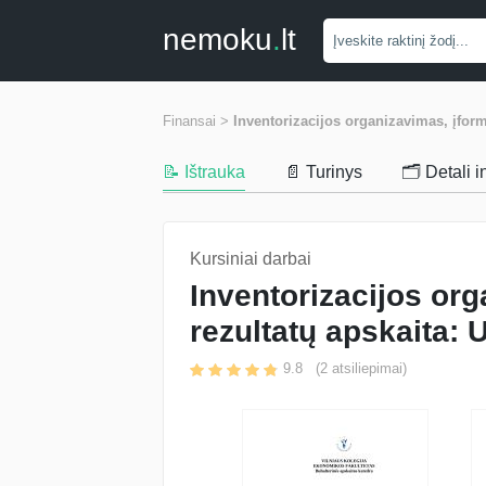
nemoku
.
lt
Finansai >
Inventorizacijos organizavimas, įform
📝 Ištrauka
📄 Turinys
🗂️ Detali 
Kursiniai darbai
Inventorizacijos org
rezultatų apskaita:
9.8
(
2
atsiliepimai)