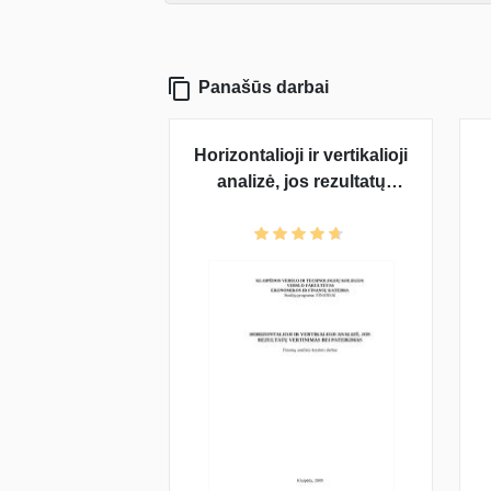
Panašūs darbai
Horizontalioji ir vertikalioji
analizė, jos rezultatų
vertinimas bei pateikimas:
AB "Pieno Žvaigždės"