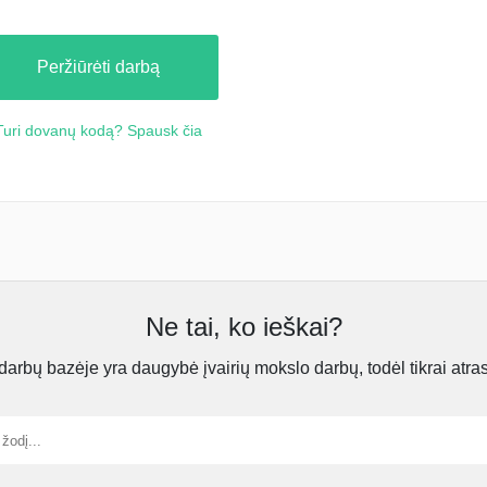
Peržiūrėti darbą
Turi dovanų kodą? Spausk čia
Ne tai, ko ieškai?
rbų bazėje yra daugybė įvairių mokslo darbų, todėl tikrai atra