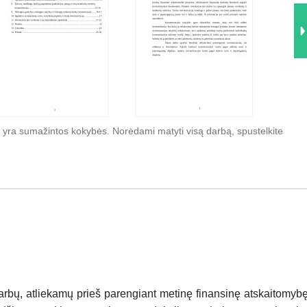
 yra sumažintos kokybės. Norėdami matyti visą darbą, spustelkite
darbų, atliekamų prieš parengiant metinę finansinę atskaitomybę