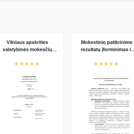
Vilniaus apskrities
Mokestinio patikrinimo
valstybinės mokesčių
rezultatų įforminimas ir
inspekcijos struktūra, jos
patvirtinimas
darbo organizavimas ir jo
tobulinimas diplominis
darbas