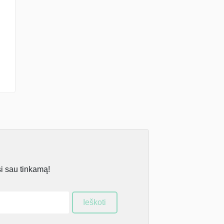
si sau tinkamą!
Ieškoti