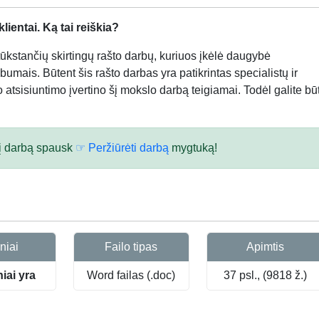
ientai. Ką tai reiškia?
kstančių skirtingų rašto darbų, kuriuos įkėlė daugybė
bumais. Būtent šis rašto darbas yra patikrintas specialistų ir
atsisiuntimo įvertino šį mokslo darbą teigiamai. Todėl galite būt
 šį darbą spausk
☞ Peržiūrėti darbą
mygtuką!
niai
Failo tipas
Apimtis
niai yra
Word failas (.doc)
37 psl., (9818 ž.)