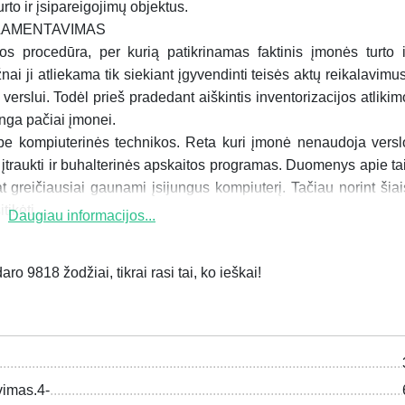
urto ir įsipareigojimų objektus.
LAMENTAVIMAS
los procedūra, per kurią patikrinamas faktinis įmonės turto i
ai ji atliekama tik siekiant įgyven­dinti teisės aktų reikalavimus
verslui. Todėl prieš pradedant aiškintis inventorizacijos atlikim
inga pačiai įmonei.
be kompiuterinės technikos. Reta kuri įmonė nenaudoja versl
įtraukti ir buhalterinės apskai­tos programas. Duomenys apie tai
at greičiausiai gaunami įsijungus kompiuterį. Tačiau norint šiai
ikėti....
Daugiau informacijos...
ro 9818 žodžiai, tikrai rasi tai, ko ieškai!
vimas.4-