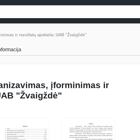
inimas ir rezultatų apskaita: UAB "Žvaigždė"
informacija
anizavimas, įforminimas ir
 UAB "Žvaigždė"