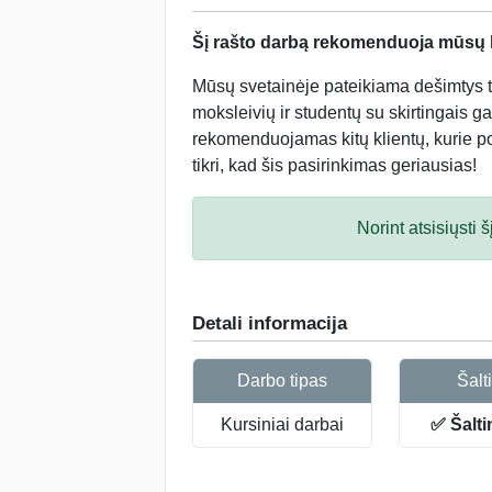
Šį rašto darbą rekomenduoja mūsų kl
Mūsų svetainėje pateikiama dešimtys tū
moksleivių ir studentų su skirtingais ga
rekomenduojamas kitų klientų, kurie po 
tikri, kad šis pasirinkimas geriausias!
Norint atsisiųsti
Detali informacija
Darbo tipas
Šalti
Kursiniai darbai
✅ Šalti