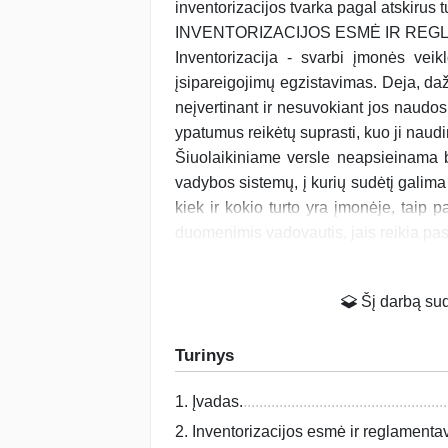
inventorizacijos tvarka pagal atskirus t
INVENTORIZACIJOS ESMĖ IR REG
Inventorizacija - svarbi įmonės veik
įsipareigojimų egzistavimas. Deja, dažn
neįvertinant ir nesuvokiant jos naudos 
ypatumus reikėtų suprasti, kuo ji naud
Šiuolaikiniame versle neapsieinama 
vadybos sistemų, į kurių sudėtį galima 
kiek ir kokio turto yra įmonėje, taip p
duomenimis vadovautis, jais reikia pasit
Šį darbą suda
Turinys
1. Įvadas.
2. Inventorizacijos esmė ir reglamenta