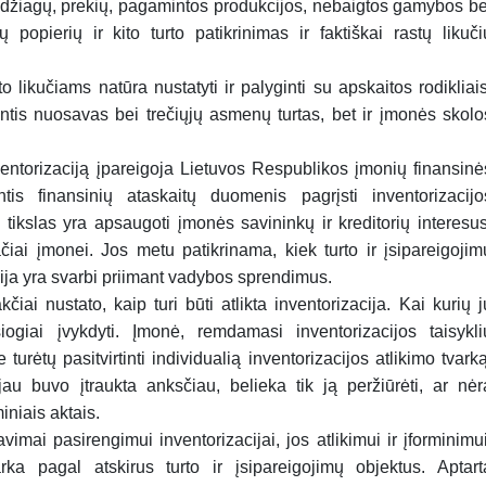
 medžiagų, prekių, pagamintos produkcijos, nebaigtos gamybos be
ų popierių ir kito turto patikrinimas ir faktiškai rastų likuči
.
o likučiams natūra nustatyti ir palyginti su apskaitos rodikliais
ntis nuosavas bei trečiųjų asmenų turtas, bet ir įmonės skolo
nventorizaciją įpareigoja Lietuvos Respublikos įmonių finansinė
tis finansinių ataskaitų duome­nis pagrįsti inventorizacijo
 tikslas yra apsaugoti įmonės savininkų ir kreditorių interesus
čiai įmonei. Jos metu patikrinama, kiek turto ir įsipareigojim
acija yra svarbi priimant vadybos sprendimus.
čiai nustato, kaip turi būti atlikta inventorizacija. Kai kurių j
ogiai įvykdyti. Įmonė, remdamasi inventorizacijos taisykli
turėtų pasitvirtinti individualią inventorizacijos atlikimo tvar­ką
jau buvo įtraukta anksčiau, belieka tik ją peržiūrėti, ar nėr
iniais aktais.
imai pasirengimui inventorizaci­jai, jos atlikimui ir įforminimui
arka pagal atskirus turto ir įsipareigojimų objektus. Aptart