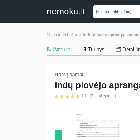
nemoku
.
lt
Mada ir drabužiai >
Indų plovėjo apranga, vyrams
📝 Ištrauka
📄 Turinys
🗂️ Detali 
Namų darbai
Indų plovėjo aprang
10
(
2
atsiliepimai)