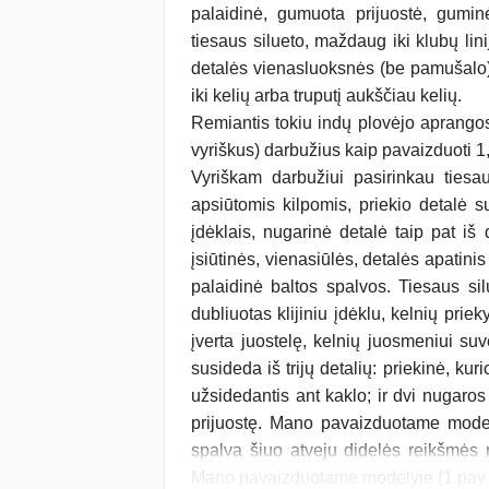
palaidinė, gumuota prijuostė, guminė
tiesaus silueto, maždaug iki klubų lini
detalės vienasluoksnės (be pamušalo); g
iki kelių arba truputį aukščiau kelių.
Remiantis tokiu indų plovėjo aprangos 
vyriškus) darbužius kaip pavaizduoti 1,
Vyriškam darbužiui pasirinkau tiesa
apsiūtomis kilpomis, priekio detalė sus
įdėklais, nugarinė detalė taip pat iš d
įsiūtinės, vienasiūlės, detalės apatinis
palaidinė baltos spalvos. Tiesaus si
dubliuotas klijiniu įdėklu, kelnių prie
įverta juostelę, kelnių juosmeniui suv
susideda iš trijų detalių: priekinė, kur
užsidedantis ant kaklo; ir dvi nugaros d
prijuostę. Mano pavaizduotame modely
spalva šiuo atveju didelės reikšmės n
Mano pavaizduotame modelyje (1 pav.) 