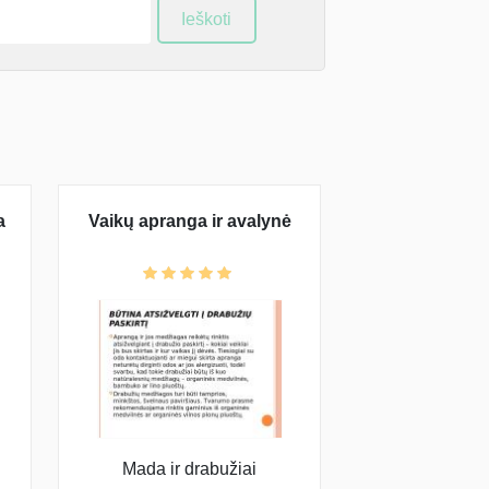
Ieškoti
a
Vaikų apranga ir avalynė
Mada ir drabužiai