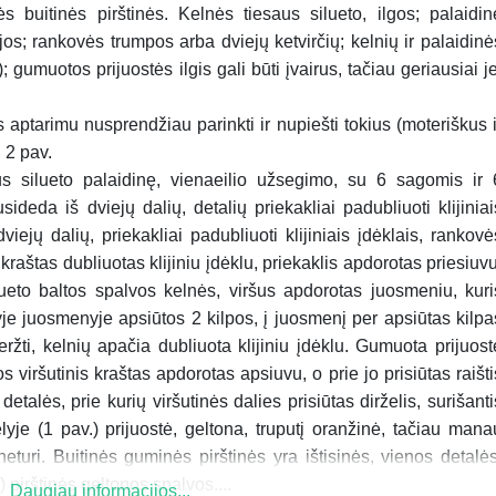
s buitinės pirštinės. Kelnės tiesaus silueto, ilgos; palaidin
jos; rankovės trumpos arba dviejų ketvirčių; kelnių ir palaidinė
umuotos prijuostės ilgis gali būti įvairus, tačiau geriausiai je
aptarimu nusprendžiau parinkti ir nupiešti tokius (moteriškus i
 2 pav.
us silueto palaidinę, vienaeilio užsegimo, su 6 sagomis ir 
ideda iš dviejų dalių, detalių priekakliai padubliuoti klijiniai
viejų dalių, priekakliai padubliuoti klijiniais įdėklais, rankovė
 kraštas dubliuotas klijiniu įdėklu, priekaklis apdorotas priesiuvu
lueto baltos spalvos kelnės, viršus apdorotas juosmeniu, kuri
kyje juosmenyje apsiūtos 2 kilpos, į juosmenį per apsiūtas kilpa
eržti, kelnių apačia dubliuota klijiniu įdėklu. Gumuota prijuost
ios viršutinis kraštas apdorotas apsiuvu, o prie jo prisiūtas raišti
etalės, prie kurių viršutinės dalies prisiūtas dirželis, surišanti
je (1 pav.) prijuostė, geltona, truputį oranžinė, tačiau mana
eturi. Buitinės guminės pirštinės yra ištisinės, vienos detalės
pirštinės geltonos spalvos....
Daugiau informacijos...