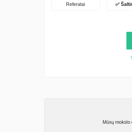
Referatai
✅ Šalti
Mūsų mokslo da