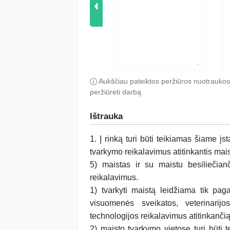
Aukščiau pateiktos peržiūros nuotraukos
peržiūrėti darbą.
Ištrauka
1. Į rinką turi būti teikiamas šiame į
tvarkymo reikalavimus atitinkantis mais
5) maistas ir su maistu besiliečianč
reikalavimus.
1) tvarkyti maistą leidžiama tik paga
visuomenės sveikatos, veterinarij
technologijos reikalavimus atitinkančią
2) maisto tvarkymo vietose turi būti t