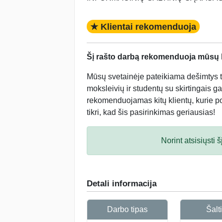
★ Klientai rekomenduoja
Šį rašto darbą rekomenduoja mūsų kl
Mūsų svetainėje pateikiama dešimtys tū
moksleivių ir studentų su skirtingais ga
rekomenduojamas kitų klientų, kurie po 
tikri, kad šis pasirinkimas geriausias!
Norint atsisiųsti
Detali informacija
Darbo tipas
Šalti