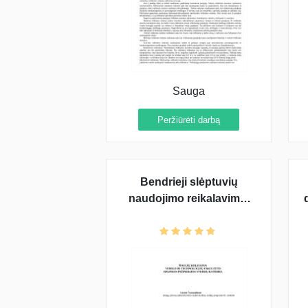
Sauga
Peržiūrėti darbą
Bendrieji slėptuvių
naudojimo reikalavimai
bei kolektyvinės
apsaugos priemonės