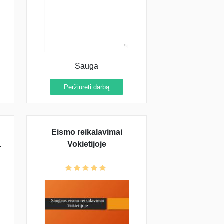
Sauga
Peržiūrėti darbą
Eismo reikalavimai
Vokietijoje