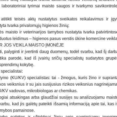
laboratoriniai tyrimai maisto saugos ir tvarkymo savikontrole
titikti teisės aktų nustatytus sveikatos reikalavimus ir įgyt
yta tvarka privalomųjų higienos žinių;
ės maisto ir veterinarijos tarnybos nustatyta tvarka patvirtintos
šduotus leidimus – higienos pasus verstis ūkine komercine veikla
R JOS VEIKLA MAISTO ĮMONĖJE
 palyginti ir įvertinti daug duomenų, todėl svarbu, kad šį darb
aktika parodė, kad iš įvairių sričių specialistų sudarytos grupė
 sprendimų kokybę.
specialistai:
ymo (KU/KV) specialistas: tai - žmogus, kuris žino ir suprant
kos veiksnius ir su jais susijusius rizikos veiksnius nagrinėjama
 KU/KV vadovas, mikrobiologas ar chemikas.
ogiai atsakingas arba glaudžiai susijęs su analizuojamu maist
rbu, kad jis galėtų pateikti išsamią informaciją apie tai, kas i
gamybos pamainose.
 darbo patirties ir užtektinai žinių apie nagrinėjamų įrengim