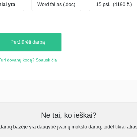
niai yra
Word failas (.doc)
15 psl., (4190 ž.)
Peržiūrėti darbą
Turi dovanų kodą? Spausk čia
Ne tai, ko ieškai?
rbų bazėje yra daugybė įvairių mokslo darbų, todėl tikrai atra