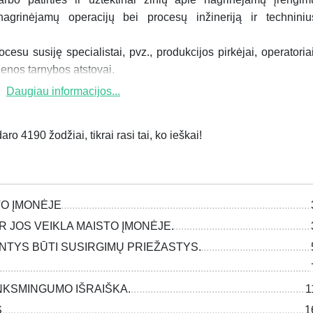
nagrinėjamų operacijų bei procesų inžineriją ir techniniu
ocesu susiję specialistai, pvz., produkcijos pirkėjai, operatoriai
ienos tarnybos atstovai.
Daugiau informacijos...
ro 4190 žodžiai, tikrai rasi tai, ko ieškai!
TO ĮMONĖJE
 JOS VEIKLA MAISTO ĮMONĖJE.
ALINTYS BŪTI SUSIRGIMŲ PRIEŽASTYS.
NKSMINGUMO IŠRAIŠKA.
1
S
1