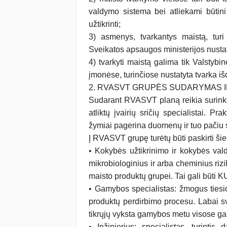
valdymo sistema bei atliekami būtini 
užtikrinti;
3) asmenys, tvarkantys maistą, turi a
Sveikatos apsaugos ministerijos nustat
4) tvarkyti maistą galima tik Valstybin
įmonėse, turinčiose nustatyta tvarka i
2. RVASVT GRUPĖS SUDARYMAS I
Sudarant RVASVT planą reikia surinkti,
atliktų įvairių sričių specialistai. Pr
žymiai pagerina duomenų ir tuo pačiu
Į RVASVT grupę turėtų būti paskirti šie 
• Kokybės užtikrinimo ir kokybės vald
mikrobiologinius ir arba cheminius rizi
maisto produktų grupei. Tai gali būti
• Gamybos specialistas: žmogus tiesi
produktų perdirbimo procesu. Labai sva
tikrųjų vyksta gamybos metu visose 
• Inžinierius: specialistas, turintis