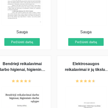
Sauga
Sauga
Peržiūrėti darbą
Peržiūrėti darbą
Bendrieji reikalavimai
Elektrosaugos
darbo higienai, higieninės
reikalavimai ir jų tikslus
darbo sąlygos
apibendrinimas