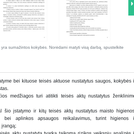
 yra sumažintos kokybės. Norėdami matyti visą darbą, spustelkite
statyme bei kituose teisės aktuose nustatytus saugos, kokybės i
tas.
ios medžiagos turi atitikti teisės aktų nustatytus ženklinim
l šio įstatymo ir kitų teisės aktų nustatytus maisto higienos
os bei aplinkos apsaugos reikalavimus, turint higienos i
 įrangą;
eisės aktų nustatyta tvarka taikoma rizikos veiksnių analizės i