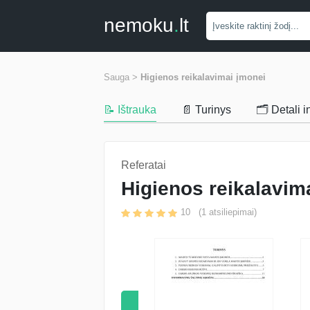
nemoku
.
lt
Sauga >
Higienos reikalavimai įmonei
📝 Ištrauka
📄 Turinys
🗂️ Detali 
Referatai
Higienos reikalavim
10
(
1
atsiliepimai)