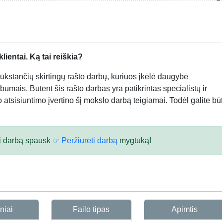
ientai. Ką tai reiškia?
kstančių skirtingų rašto darbų, kuriuos įkėlė daugybė
bumais. Būtent šis rašto darbas yra patikrintas specialistų ir
atsisiuntimo įvertino šį mokslo darbą teigiamai. Todėl galite būt
 šį darbą spausk
☞ Peržiūrėti darbą
mygtuką!
niai
Failo tipas
Apimtis