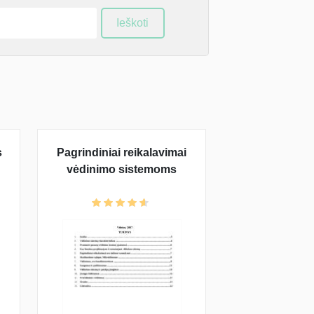
Ieškoti
s
Pagrindiniai reikalavimai
vėdinimo sistemoms