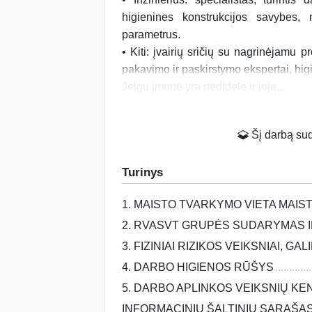
higienines konstrukcijos savybes, 
parametrus.
• Kiti: įvairių sričių su nagrinėjamu pr
pakavimo ir paskirstymo ekspertai, hig
Jeigu įmonė yra nedidelė ir joje...
Šį darbą suda
Turinys
1. MAISTO TVARKYMO VIETA MAIS
2. RVASVT GRUPĖS SUDARYMAS IR
3. FIZINIAI RIZIKOS VEIKSNIAI, G
4. DARBO HIGIENOS RŪŠYS
5. DARBO APLINKOS VEIKSNIŲ KE
INFORMACINIŲ ŠALTINIŲ SĄRAŠA