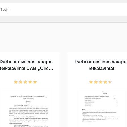
Darbo ir civilinės saugos
Darbo ir civilinės saugo
reikalavimai UAB „Circle
reikalavimai
K“ Lietuva įmonėje