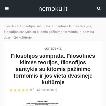
nemoku
.
lt
Filosofija >
Filosofijos samprata. Filosofinės kilmės teorijos,
filosofijos santykis su kitomis pažinimo formomis ir jos vieta
dvasinėje kultūroje
Konspektai
Filosofijos samprata. Filosofinės
kilmės teorijos, filosofijos
santykis su kitomis pažinimo
formomis ir jos vieta dvasinėje
kultūroje
9.2
(
3
atsiliepimai)