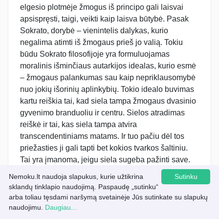
Nemoku.lt naudoja slapukus, kurie užtikrina
Sutinku
sklandų tinklapio naudojimą. Paspaudę „sutinku“
arba toliau tęsdami naršymą svetainėje Jūs sutinkate su slapukų
Atsisiųsti šį konspektą
naudojimu.
Daugiau...