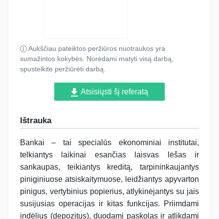
Aukščiau pateiktos peržiūros nuotraukos yra
sumažintos kokybės. Norėdami matyti visą darbą,
spustelkite peržiūrėti darbą.
Atsisiųsti šį referatą
Ištrauka
Bankai – tai specialūs ekonominiai institutai,
telkiantys laikinai esančias laisvas lėšas ir
sankaupas, teikiantys kreditą, tarpininkaujantys
piniginiuose atsiskaitymuose, leidžiantys apyvarton
pinigus, vertybinius popierius, atlykinėjantys su jais
susijusias operacijas ir kitas funkcijas. Priimdami
indėlius (depozitus), duodami paskolas ir atlikdami