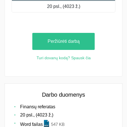
20 psl., (4023 ž.)
Peržiūrėti darbą
Turi dovanų kodą? Spausk čia
Darbo duomenys
Finansų referatas
20 psl., (4023 ž.)
Word failas
547 KB