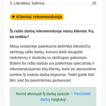
3. Literatūra, šaltiniai.
20
★ Klientai rekomenduoja
Šį rašto darbą rekomenduoja mūsų klientai. Ką
tai reiškia?
Mūsų svetainėje pateikiama dešimtys tūkstančių
skirtingų rašto darbų, kuriuos įkėlė daugybė
moksleivių ir studentų su skirtingais gabumais.
Būtent šis rašto darbas yra patikrintas specialistų ir
rekomenduojamas kitų klientų, kurie po atsisiuntimo
įvertino šį mokslo darbą teigiamai. Todėl galite būti
tikri, kad šis pasirinkimas geriausias!
Norint atsisiųsti šį darbą spausk
☞ Peržiūrėti
darbą
mygtuką!