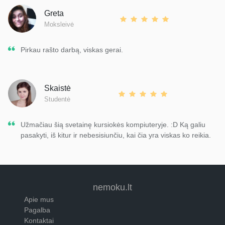
Greta
Moksleivė
Pirkau rašto darbą, viskas gerai.
Skaistė
Studentė
Užmačiau šią svetainę kursiokės kompiuteryje. :D Ką galiu
pasakyti, iš kitur ir nebesisiunčiu, kai čia yra viskas ko reikia.
nemoku.lt
Apie mus
Pagalba
Kontaktai