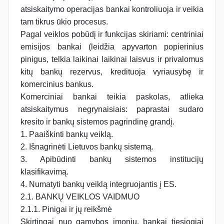
atsiskaitymo operacijas bankai kontroliuoja ir veikia
tam tikrus ūkio procesus.
Pagal veiklos pobūdį ir funkcijas skiriami: centriniai
emisijos bankai (leidžia apyvarton popierinius
pinigus, telkia laikinai laikinai laisvus ir privalomus
kitų bankų rezervus, kredituoja vyriausybę ir
komercinius bankus.
Komerciniai bankai teikia paskolas, atlieka
atsiskaitymus negrynaisiais: paprastai sudaro
kresito ir bankų sistemos pagrindinę grandį.
1. Paaiškinti bankų veiklą.
2. Išnagrinėti Lietuvos bankų sistemą.
3. Apibūdinti bankų sistemos institucijų
klasifikavimą.
4. Numatyti bankų veiklą integruojantis į ES.
2.1. BANKŲ VEIKLOS VAIDMUO
2.1.1. Pinigai ir jų reikšmė
Skirtingai nuo gamybos įmonių, bankai tiesiogiai