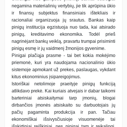
negamina materialinių vertybių, jie tik aprūpina ūkio
ir finansų subjektus finansiniais ištekliais ir
racionaliai organizuoja jų srautus. Bankas kaip
pinigų institucija egzistuoja nuo tada, kai atsirado
pinigų, kreditavimo ekonomika. Todėl prieš
nagrinėjant bankų veiklą, pravartu trumpai prisiminti
pinigų esmę ir jų vaidmenį žmonijos gyvenime.
Pinigai plačiąja prasme - tai bet kokia mokėjimo
priemonė, kuri yra naudojama nacionalinio ūkio
sistemoje apmokant už prekes, paslaugas, vykdant
kitus ekonominius įsipareigojimus.
Istoriškai netolimoje praeityje pinigų funkciją
atlikdavo prekė. Kai kuriais atvejais ir dabar taikomi
barteriniai atsiskaitymai tarp įmonių, blogai
dirbančios įmonės atsiskaito su darbuotojais jų
pačių pagaminta produkcija ir pan. Tačiau
ekonomiškai išsivysčiusioje visuomenėje tai
išskirtiniai reiškiniai, nes pinigai tam ir reikalingi,