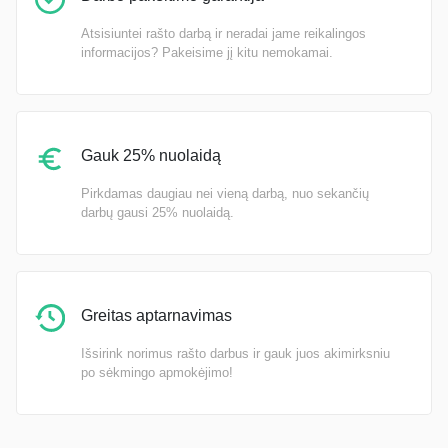
Atsisiuntei rašto darbą ir neradai jame reikalingos
informacijos? Pakeisime jį kitu nemokamai.
Gauk 25% nuolaidą
Pirkdamas daugiau nei vieną darbą, nuo sekančių
darbų gausi 25% nuolaidą.
Greitas aptarnavimas
Išsirink norimus rašto darbus ir gauk juos akimirksniu
po sėkmingo apmokėjimo!