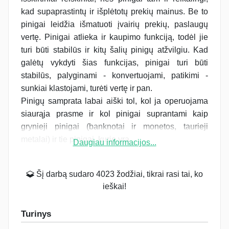
kad supaprastintų ir išplėtotų prekių mainus. Be to
pinigai leidžia išmatuoti įvairių prekių, paslaugų
vertę. Pinigai atlieka ir kaupimo funkciją, todėl jie
turi būti stabilūs ir kitų šalių pinigų atžvilgiu. Kad
galėtų vykdyti šias funkcijas, pinigai turi būti
stabilūs, palyginami - konvertuojami, patikimi -
sunkiai klastojami, turėti vertę ir pan.
Pinigų samprata labai aiški tol, kol ja operuojama
siaurąja prasme ir kol pinigai suprantami kaip
grynieji pinigai (banknotai ir monetos, taurieji
metalai) ir tie pinigai, kurie yra...
Daugiau informacijos...
Šį darbą sudaro 4023 žodžiai, tikrai rasi tai, ko
ieškai!
Turinys