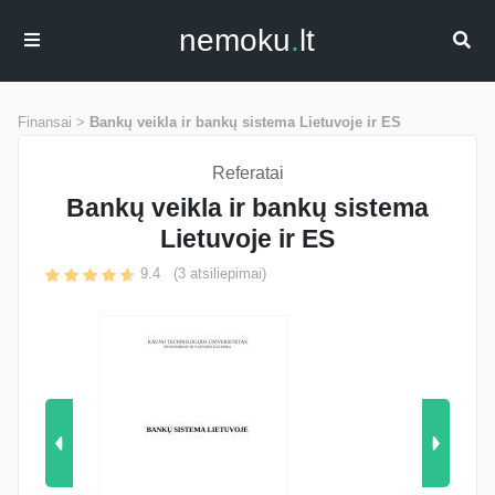
nemoku
.
lt
Finansai >
Bankų veikla ir bankų sistema Lietuvoje ir ES
Referatai
Bankų veikla ir bankų sistema
Lietuvoje ir ES
9.4
(
3
atsiliepimai)