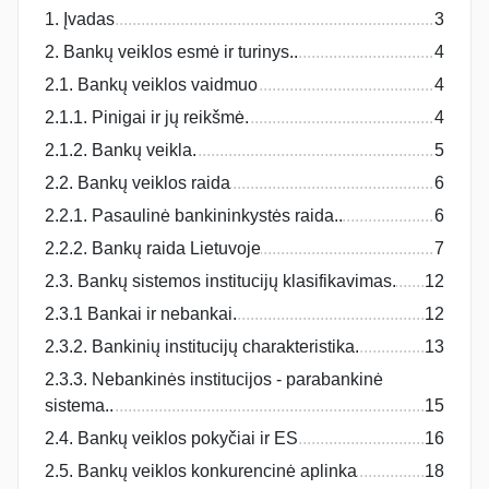
1. Įvadas
3
2. Bankų veiklos esmė ir turinys..
4
2.1. Bankų veiklos vaidmuo
4
2.1.1. Pinigai ir jų reikšmė.
4
2.1.2. Bankų veikla.
5
2.2. Bankų veiklos raida
6
2.2.1. Pasaulinė bankininkystės raida..
6
2.2.2. Bankų raida Lietuvoje
7
2.3. Bankų sistemos institucijų klasifikavimas.
12
2.3.1 Bankai ir nebankai.
12
2.3.2. Bankinių institucijų charakteristika.
13
2.3.3. Nebankinės institucijos - parabankinė
sistema..
15
2.4. Bankų veiklos pokyčiai ir ES
16
2.5. Bankų veiklos konkurencinė aplinka
18