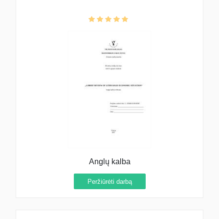
Anglų kalba
Peržiūrėti darbą