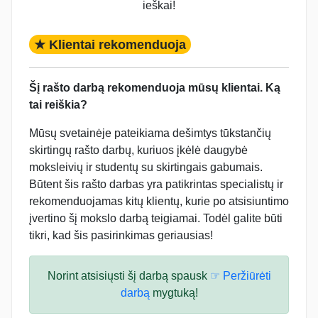
ieškai!
★ Klientai rekomenduoja
Šį rašto darbą rekomenduoja mūsų klientai. Ką
tai reiškia?
Mūsų svetainėje pateikiama dešimtys tūkstančių
skirtingų rašto darbų, kuriuos įkėlė daugybė
moksleivių ir studentų su skirtingais gabumais.
Būtent šis rašto darbas yra patikrintas specialistų ir
rekomenduojamas kitų klientų, kurie po atsisiuntimo
įvertino šį mokslo darbą teigiamai. Todėl galite būti
tikri, kad šis pasirinkimas geriausias!
Norint atsisiųsti šį darbą spausk
☞ Peržiūrėti
darbą
mygtuką!