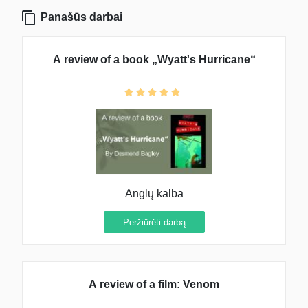
Panašūs darbai
A review of a book „Wyatt's Hurricane“
Anglų kalba
Peržiūrėti darbą
A review of a film: Venom