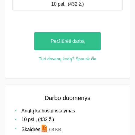
10 psl., (432 ž.)
Peržiūrėti darbą
Turi dovanų kodą? Spausk čia
Darbo duomenys
Anglų kalbos pristatymas
10 psl., (432 ž.)
Skaidrės
68 KB