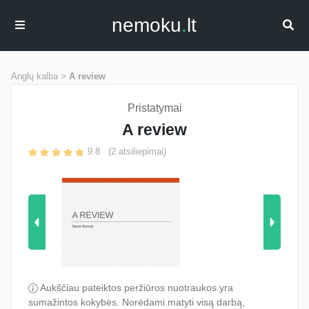
nemoku
.
lt
Anglų kalba >
A review
Pristatymai
A review
9.8
(
2
atsiliepimai)
Aukščiau pateiktos peržiūros nuotraukos yra
sumažintos kokybės. Norėdami matyti visą darbą,