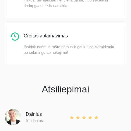
Pirkdamas daugiau nei vieną darbą, nuo sekančių
darbų gausi 25% nuolaidą.
Greitas aptarnavimas
Išsirink norimus rašto darbus ir gauk juos akimirksniu
po sėkmingo apmokėjimo!
Atsiliepimai
Dainius
Studentas