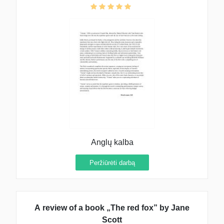
Anglų kalba
Peržiūrėti darbą
A review of a book „The red fox” by Jane
Scott