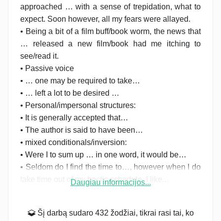
approached … with a sense of trepidation, what to
expect. Soon however, all my fears were allayed.
• Being a bit of a film buff/book worm, the news that
… released a new film/book had me itching to
see/read it.
• Passive voice
• … one may be required to take…
• … left a lot to be desired …
• Personal/impersonal structures:
• It is generally accepted that…
• The author is said to have been…
• mixed conditionals/inversion:
• Were I to sum up … in one word, it would be…
• Seldom do I find the time to…, however when I do
take time out of my hectic schedule, I like...
Daugiau informacijos...
Šį darbą sudaro 432 žodžiai, tikrai rasi tai, ko