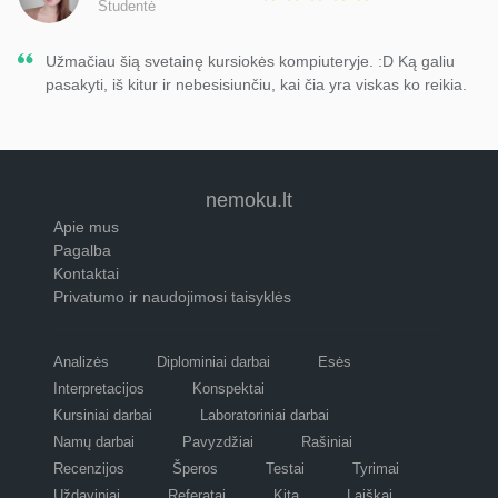
Studentė
Užmačiau šią svetainę kursiokės kompiuteryje. :D Ką galiu
pasakyti, iš kitur ir nebesisiunčiu, kai čia yra viskas ko reikia.
nemoku.lt
Apie mus
Pagalba
Kontaktai
Privatumo ir naudojimosi taisyklės
Analizės
Diplominiai darbai
Esės
Interpretacijos
Konspektai
Kursiniai darbai
Laboratoriniai darbai
Namų darbai
Pavyzdžiai
Rašiniai
Recenzijos
Šperos
Testai
Tyrimai
Uždaviniai
Referatai
Kita
Laiškai