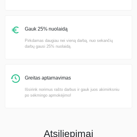
Gauk 25% nuolaidą
Pirkdamas daugiau nei vieną darbą, nuo sekančių
darbų gausi 25% nuolaidą.
Greitas aptarnavimas
Išsirink norimus rašto darbus ir gauk juos akimirksniu
po sėkmingo apmokėjimo!
Atsiliepimai