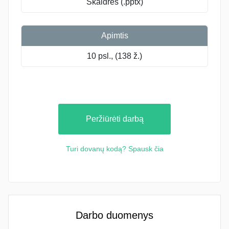
Skaidrės (.pptx)
Apimtis
10 psl., (138 ž.)
Peržiūrėti darbą
Turi dovanų kodą? Spausk čia
Darbo duomenys