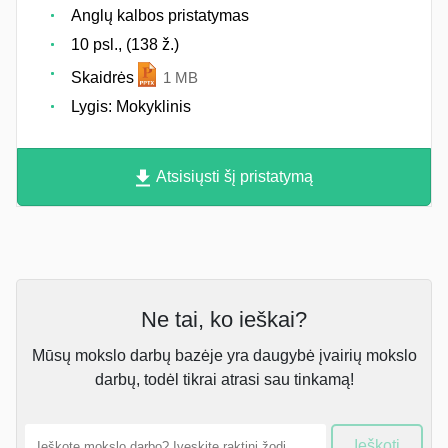
Anglų kalbos pristatymas
10 psl., (138 ž.)
Skaidrės
1 MB
Lygis: Mokyklinis
Atsisiųsti šį pristatymą
Ne tai, ko ieškai?
Mūsų mokslo darbų bazėje yra daugybė įvairių mokslo
darbų, todėl tikrai atrasi sau tinkamą!
Ieškoti