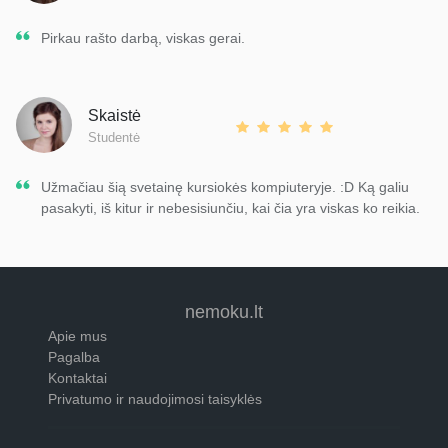
Pirkau rašto darbą, viskas gerai.
Skaistė
Studentė
Užmačiau šią svetainę kursiokės kompiuteryje. :D Ką galiu
pasakyti, iš kitur ir nebesisiunčiu, kai čia yra viskas ko reikia.
nemoku.lt
Apie mus
Pagalba
Kontaktai
Privatumo ir naudojimosi taisyklės