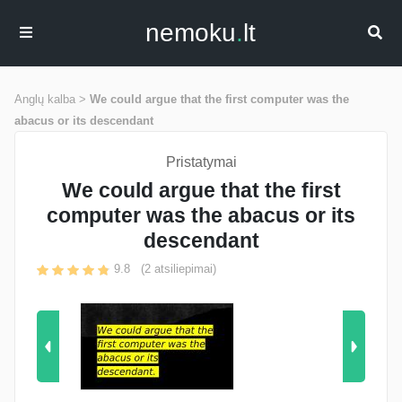
nemoku
.
lt
Anglų kalba >
We could argue that the first computer was the
abacus or its descendant
Pristatymai
We could argue that the first
computer was the abacus or its
descendant
9.8
(
2
atsiliepimai)