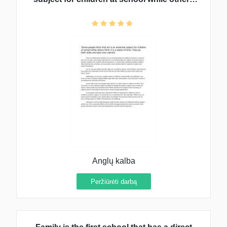
think it is a waste of time
Anglų kalba
Peržiūrėti darbą