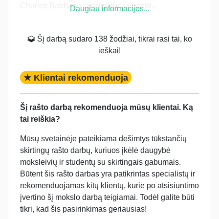
Charles Babbage created the concept...
Daugiau informacijos...
Šį darbą sudaro 138 žodžiai, tikrai rasi tai, ko
ieškai!
★ Klientai rekomenduoja
Šį rašto darbą rekomenduoja mūsų klientai. Ką
tai reiškia?
Mūsų svetainėje pateikiama dešimtys tūkstančių
skirtingų rašto darbų, kuriuos įkėlė daugybė
moksleivių ir studentų su skirtingais gabumais.
Būtent šis rašto darbas yra patikrintas specialistų ir
rekomenduojamas kitų klientų, kurie po atsisiuntimo
įvertino šį mokslo darbą teigiamai. Todėl galite būti
tikri, kad šis pasirinkimas geriausias!