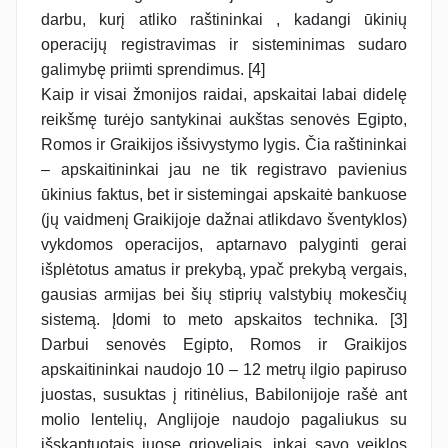
darbu, kurį atliko raštininkai , kadangi ūkinių
operacijų registravimas ir sisteminimas sudaro
galimybę priimti sprendimus. [4]
Kaip ir visai žmonijos raidai, apskaitai labai didelę
reikšmę turėjo santykinai aukštas senovės Egipto,
Romos ir Graikijos išsivystymo lygis. Čia raštininkai
– apskaitininkai jau ne tik registravo pavienius
ūkinius faktus, bet ir sistemingai apskaitė bankuose
(jų vaidmenį Graikijoje dažnai atlikdavo šventyklos)
vykdomos operacijos, aptarnavo palyginti gerai
išplėtotus amatus ir prekybą, ypač prekybą vergais,
gausias armijas bei šių stiprių valstybių mokesčių
sistemą. Įdomi to meto apskaitos technika. [3]
Darbui senovės Egipto, Romos ir Graikijos
apskaitininkai naudojo 10 – 12 metrų ilgio papiruso
juostas, susuktas į ritinėlius, Babilonijoje rašė ant
molio lentelių, Anglijoje naudojo pagaliukus su
išskaptuotais juose grioveliais, inkai savo veiklos