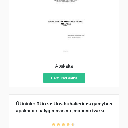
Apskaita
Peržiūrėti darbą
Ūkininko ūkio veiklos buhalterinės gamybos
apskaitos palyginimas su įmonėse tvarkoma
gamybos apskaita