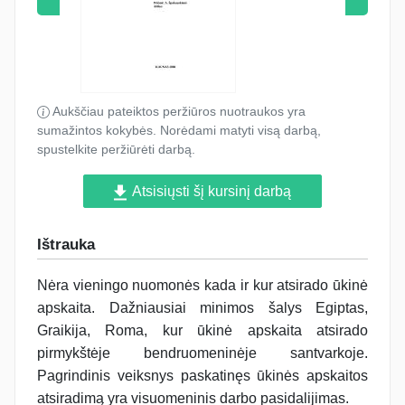
Aukščiau pateiktos peržiūros nuotraukos yra
sumažintos kokybės. Norėdami matyti visą darbą,
spustelkite peržiūrėti darbą.
Atsisiųsti šį kursinį darbą
Ištrauka
Nėra vieningo nuomonės kada ir kur atsirado ūkinė
apskaita. Dažniausiai minimos šalys Egiptas,
Graikija, Roma, kur ūkinė apskaita atsirado
pirmykštėje bendruomeninėje santvarkoje.
Pagrindinis veiksnys paskatinęs ūkinės apskaitos
atsiradimą yra visuomeninis darbo pasidalijimas.