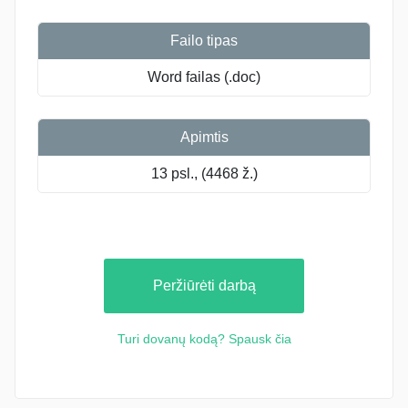
Failo tipas
Word failas (.doc)
Apimtis
13 psl., (4468 ž.)
Peržiūrėti darbą
Turi dovanų kodą? Spausk čia