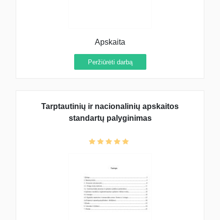
Apskaita
Peržiūrėti darbą
Tarptautinių ir nacionalinių apskaitos
standartų palyginimas