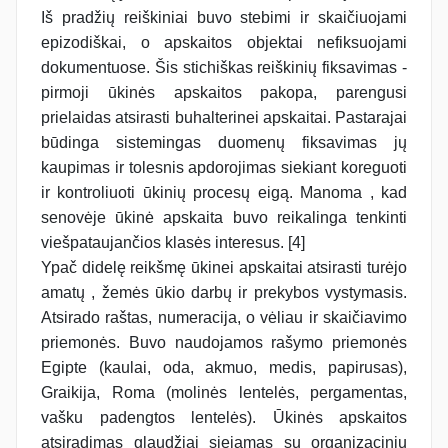
Iš pradžių reiškiniai buvo stebimi ir skaičiuojami
epizodiškai, o apskaitos objektai nefiksuojami
dokumentuose. Šis stichiškas reiškinių fiksavimas -
pirmoji ūkinės apskaitos pakopa, parengusi
prielaidas atsirasti buhalterinei apskaitai. Pastarajai
būdinga sistemingas duomenų fiksavimas jų
kaupimas ir tolesnis apdorojimas siekiant koreguoti
ir kontroliuoti ūkinių procesų eigą. Manoma , kad
senovėje ūkinė apskaita buvo reikalinga tenkinti
viešpataujančios klasės interesus. [4]
Ypač didelę reikšmę ūkinei apskaitai atsirasti turėjo
amatų , žemės ūkio darbų ir prekybos vystymasis.
Atsirado raštas, numeracija, o vėliau ir skaičiavimo
priemonės. Buvo naudojamos rašymo priemonės
Egipte (kaulai, oda, akmuo, medis, papirusas),
Graikija, Roma (molinės lentelės, pergamentas,
vašku padengtos lentelės). Ūkinės apskaitos
atsiradimas glaudžiai siejamas su organizaciniu