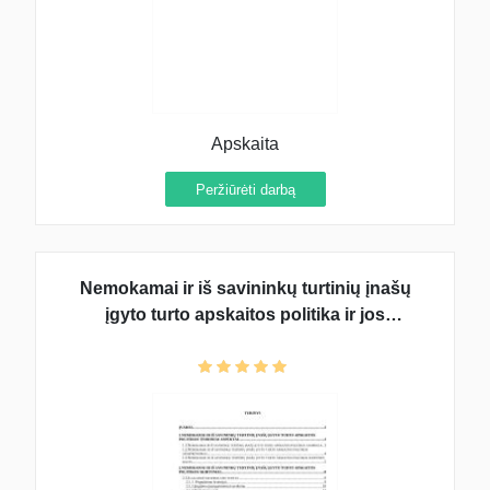
Apskaita
Peržiūrėti darbą
Nemokamai ir iš savininkų turtinių įnašų
įgyto turto apskaitos politika ir jos
organizavimo priemones ir tikslai