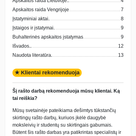
Apskaitos raida Lietuvoje..
4
Apskaitos raida Vengrijoje
7
Įstatyminiai aktai.
8
Įstaigos ir įstatymai.
9
Buhalterinės apskaitos įstatymas
9
Išvados..
12
Naudota literatūra.
13
★ Klientai rekomenduoja
Šį rašto darbą rekomenduoja mūsų klientai. Ką
tai reiškia?
Mūsų svetainėje pateikiama dešimtys tūkstančių
skirtingų rašto darbų, kuriuos įkėlė daugybė
moksleivių ir studentų su skirtingais gabumais.
Būtent šis rašto darbas yra patikrintas specialistų ir