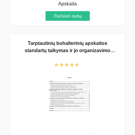
Apskaita
Peržiūrėti darbą
Tarptautinių buhalterinių apskaitos
standartų taikymas ir jo organizavimo
priemones ir tikslai