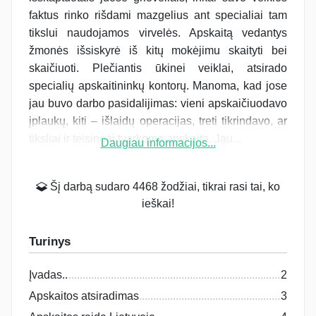
faktus rinko rišdami mazgelius ant specialiai tam
tikslui naudojamos virvelės. Apskaitą vedantys
žmonės išsiskyrė iš kitų mokėjimu skaityti bei
skaičiuoti. Plečiantis ūkinei veiklai, atsirado
specialių apskaitininkų kontorų. Manoma, kad jose
jau buvo darbo pasidalijimas: vieni apskaičiuodavo
įplaukų, kiti – išlaidų operacijas, treti tikrindavo, ar
tiksliai ir teisingai tvarkoma apskaita. Jau...
Daugiau informacijos...
Šį darbą sudaro 4468 žodžiai, tikrai rasi tai, ko
ieškai!
Turinys
Įvadas..
2
Apskaitos atsiradimas
3