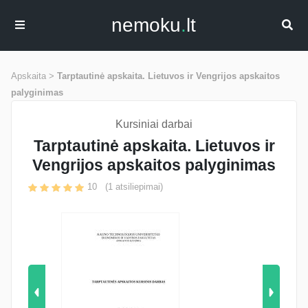
nemoku
.
lt
Apskaita >
Tarptautinė apskaita. Lietuvos ir Vengrijos apskaitos
palyginimas
Kursiniai darbai
Tarptautinė apskaita. Lietuvos ir
Vengrijos apskaitos palyginimas
10
(
1
atsiliepimai)