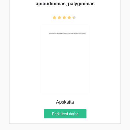
apibūdinimas, palyginimas
Apskaita
Peržiūrėti darbą