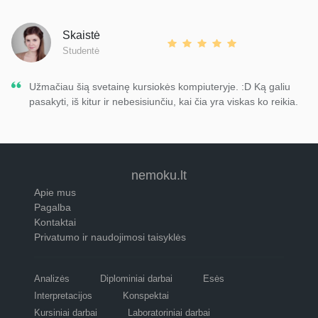
Skaistė
Studentė
Užmačiau šią svetainę kursiokės kompiuteryje. :D Ką galiu
pasakyti, iš kitur ir nebesisiunčiu, kai čia yra viskas ko reikia.
nemoku.lt
Apie mus
Pagalba
Kontaktai
Privatumo ir naudojimosi taisyklės
Analizės
Diplominiai darbai
Esės
Interpretacijos
Konspektai
Kursiniai darbai
Laboratoriniai darbai