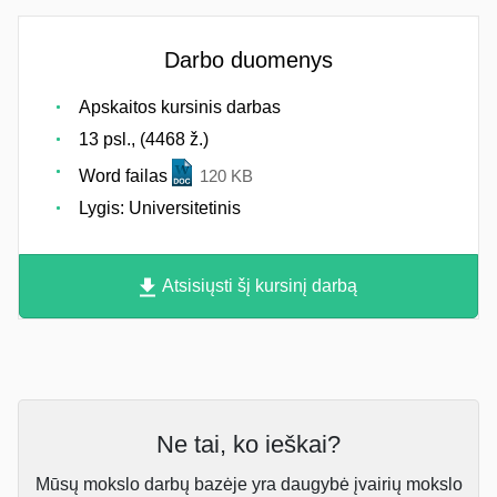
Darbo duomenys
Apskaitos kursinis darbas
13 psl., (4468 ž.)
Word failas
120 KB
Lygis: Universitetinis
Atsisiųsti šį kursinį darbą
Ne tai, ko ieškai?
Mūsų mokslo darbų bazėje yra daugybė įvairių mokslo