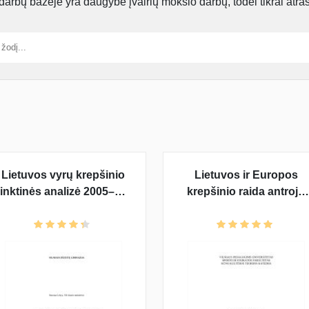
rbų bazėje yra daugybė įvairių mokslo darbų, todėl tikrai atra
Lietuvos vyrų krepšinio
Lietuvos ir Europos
rinktinės analizė 2005–ųjų
krepšinio raida antrojo
m. Europos čempionate
pasaulinio karo metais
1939-1945