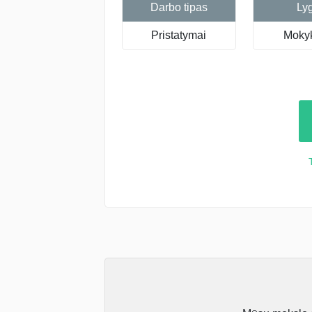
Darbo tipas
Ly
Pristatymai
Mokyk