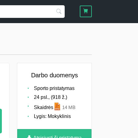
Darbo duomenys
Sporto pristatymas
24 psl., (918 ž.)
Skaidrės
14 MB
Lygis: Mokyklinis
Atsisiųsti šį pristatymą