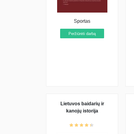
Sportas
Peržiūrėti darbą
Lietuvos baidarių ir
kanojų istorija