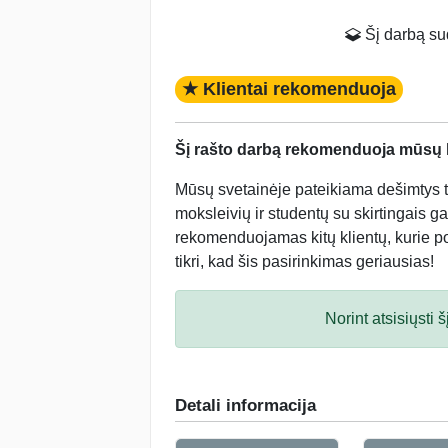
Šį darbą suda
★ Klientai rekomenduoja
Šį rašto darbą rekomenduoja mūsų kl
Mūsų svetainėje pateikiama dešimtys tū
moksleivių ir studentų su skirtingais ga
rekomenduojamas kitų klientų, kurie po 
tikri, kad šis pasirinkimas geriausias!
Norint atsisiųsti
Detali informacija