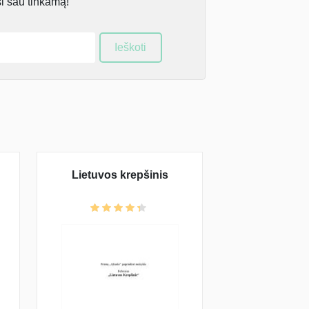
si sau tinkamą!
Ieškoti
Lietuvos krepšinis