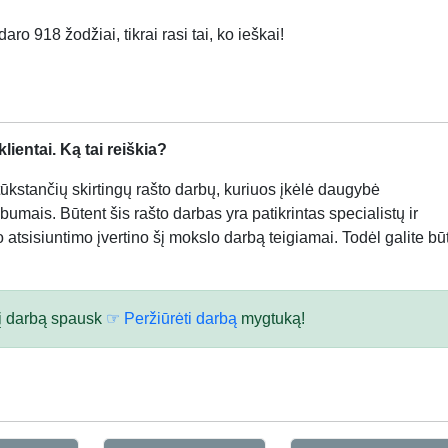
ro 918 žodžiai, tikrai rasi tai, ko ieškai!
ientai. Ką tai reiškia?
kstančių skirtingų rašto darbų, kuriuos įkėlė daugybė
bumais. Būtent šis rašto darbas yra patikrintas specialistų ir
atsisiuntimo įvertino šį mokslo darbą teigiamai. Todėl galite būt
 šį darbą spausk
☞ Peržiūrėti darbą
mygtuką!