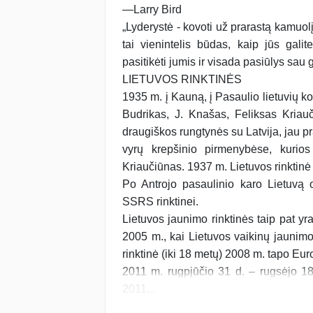
—Larry Bird
„Lyderystė - kovoti už prarastą kamuolį, k
tai vienintelis būdas, kaip jūs gal
pasitikėti jumis ir visada pasiūlys sau 
LIETUVOS RINKTINĖS
1935 m. į Kauną, į Pasaulio lietuvių k
Budrikas, J. Knašas, Feliksas Kriau
draugiškos rungtynės su Latvija, jau p
vyrų krepšinio pirmenybėse, kurios
Kriaučiūnas. 1937 m. Lietuvos rinktin
Po Antrojo pasaulinio karo Lietuvą 
SSRS rinktinei.
Lietuvos jaunimo rinktinės taip pat y
2005 m., kai Lietuvos vaikinų jaunim
rinktinė (iki 18 metų) 2008 m. tapo Eu
2011 m. rugpjūčio 31 d. – rugsėjo 18
2011...