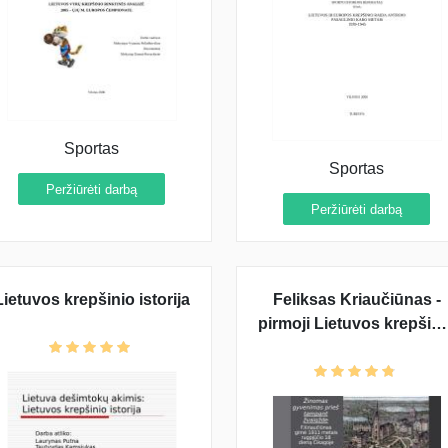
Sportas
Sportas
Peržiūrėti darbą
Peržiūrėti darbą
Lietuvos krepšinio istorija
Feliksas Kriaučiūnas -
pirmoji Lietuvos krepšini
legenda