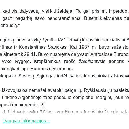
ad visi dalyvautų, visi kiti žaidėjai. Tai gali prisiimti ir perduoti
ite gauti pagarbą savo bendraamžiams. Būtent kiekvienas tur
geriausią.“
ongresą, buvo atvykę žymūs JAV lietuvių krepšinio specialistai B
čiūnas ir Konstantinas Savickas. Kai 1937 m. buvo sužaisto
ralaimėta tik 29:41. Buvo nuspręsta dalyvauti Antrosiose Europo
 vyko Rygoje. Krepšininkus ruošė žaidžiantysis treneris F
ė pirmąkart tapo Europos čempionais.
okupavo Sovietų Sąjunga, todėl šalies krepšininkai atstovav
ra iškovojusios nemažai svarbių pergalių. Ryškiausia jų pasiekt
o rinktinė Argentinoje tapo pasaulio čempione. Merginų jaunim
ropos čempionėmis. [2]
 d. Lietuvoje vyko 37-tas vyrų Europos krepšinio čempionata
Daugiau informacijos...