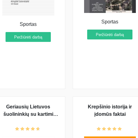
Sportas
Sportas
Peržiūrėti darbą
Peržiūrėti darbą
Geriausių Lietuvos
Krepšinio istorija ir
šuolininkių su kartimi
įdomūs faktai
įsibėgėjimo greičių ir
atsispyrimo technikos
analizė