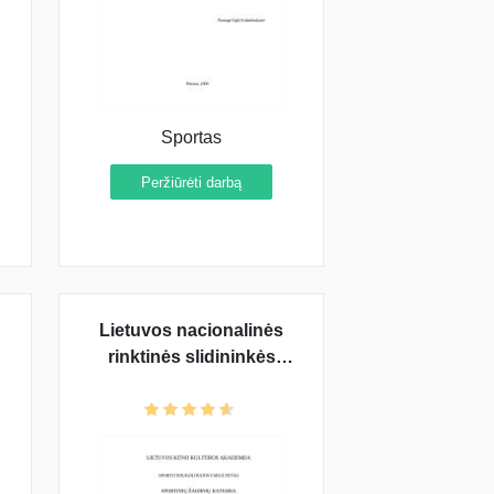
Sportas
Peržiūrėti darbą
Lietuvos nacionalinės
o
rinktinės slidininkės
tikslinė programa
Vankuverio žiemos
olimpinėms žaidynėms