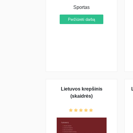
Sportas
Peržiūrėti darbą
Lietuvos krepšinis
(skaidrės)