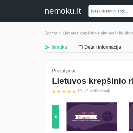
nemoku
.
lt
Sportas >
Lietuvos krepšinio rinktinės ir klubini
📝 Ištrauka
🗂️ Detali informacija
Pristatymai
Lietuvos krepšinio r
10
(
2
atsiliepimai)