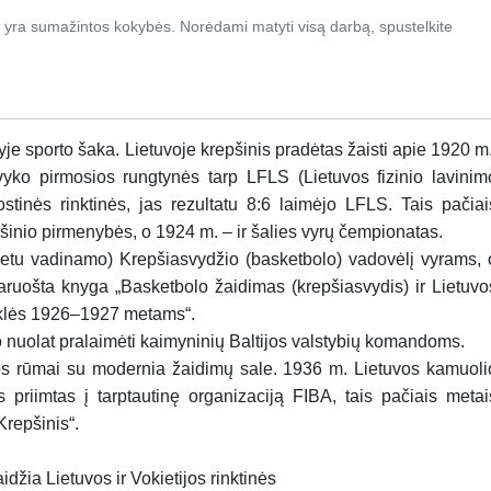
 yra sumažintos kokybės. Norėdami matyti visą darbą, spustelkite
yje sporto šaka. Lietuvoje krepšinis pradėtas žaisti apie 1920 m.
ko pirmosios rungtynės tarp LFLS (Lietuvos fizinio lavinim
stinės rinktinės, jas rezultatu 8:6 laimėjo LFLS. Tais pačiai
šinio pirmenybės, o 1924 m. – ir šalies vyrų čempionatas.
metu vadinamo) Krepšiasvydžio (basketbolo) vadovėlį vyrams, 
uošta knyga „Basketbolo žaidimas (krepšiasvydis) ir Lietuvo
syklės 1926–1927 metams“.
 nuolat pralaimėti kaimyninių Baltijos valstybių komandoms.
os rūmai su modernia žaidimų sale. 1936 m. Lietuvos kamuoli
 priimtas į tarptautinę organizaciją FIBA, tais pačiais metai
Krepšinis“.
žia Lietuvos ir Vokietijos rinktinės