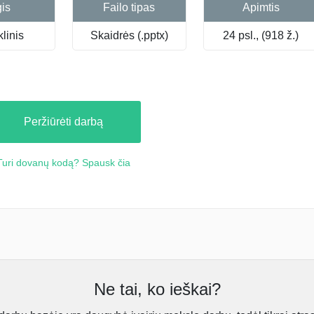
gis
Failo tipas
Apimtis
linis
Skaidrės (.pptx)
24 psl., (918 ž.)
Peržiūrėti darbą
Turi dovanų kodą? Spausk čia
Ne tai, ko ieškai?