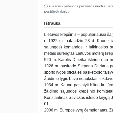
Aukščiau pateiktos peržiūros nuotraukos
peržiūrėti darbą.
Ištrauka
Lietuvos krepšinis – populiariausia šal
o 1922 m. balandžio 23 d. Kaune įvy
sąjungos) komandos ir laikinosios so
metais surengtas Lietuvos moterų krep
920 m. Karolis Dineika išleido (tuo 
1926 m. pasirodė Stepono Dariaus par
sporto lygos oficialės basketbolo tai
Žaidimo lygis buvo neaukštas, tekdavo
1934 m. Kaune pastatyti Kūno kultūr
žaidimo sąjungos krepšinio komitetas
Konstantinas Savickas išleido knygą „
01
2006 m. Europos vyrų čempionatas. Žaid