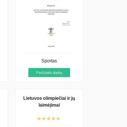
Sportas
Peržiūrėti darbą
Lietuvos olimpiečiai ir jų
laimėjimai