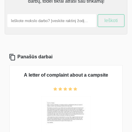
darbų, todėl tikrai atrasi sau tinkamą!
Ieškoti
Panašūs darbai
A letter of complaint about a campsite