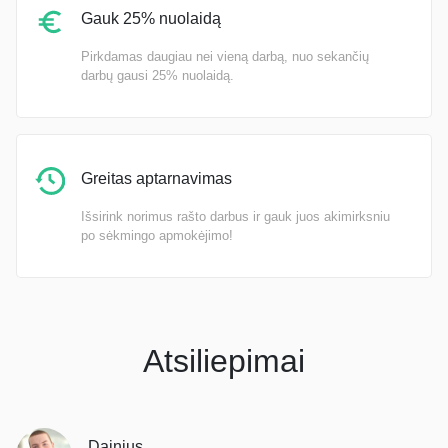
Gauk 25% nuolaidą
Pirkdamas daugiau nei vieną darbą, nuo sekančių
darbų gausi 25% nuolaidą.
Greitas aptarnavimas
Išsirink norimus rašto darbus ir gauk juos akimirksniu
po sėkmingo apmokėjimo!
Atsiliepimai
Dainius