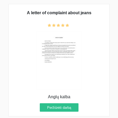
A letter of complaint about jeans
Anglų kalba
Peržiūrėti darbą