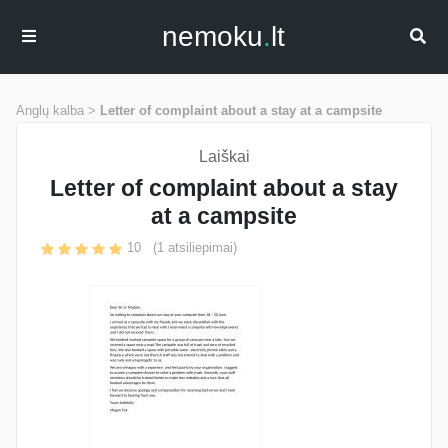
nemoku
.
lt
Anglų kalba >
Letter of complaint about a stay at a campsite
Laiškai
Letter of complaint about a stay
at a campsite
10
(
1
atsiliepimai)