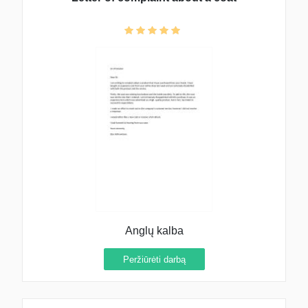
Anglų kalba
Peržiūrėti darbą