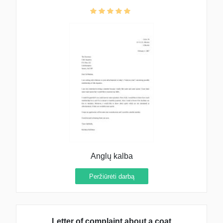
Anglų kalba
Peržiūrėti darbą
Letter of complaint about a coat