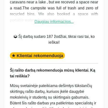
caravans near a lake , but we receved a space near
a road.The campsite was full of trash and zero of
recycled bins. We also booked a space with
portable water, electricity,picnick...
Daugiau informacijos...
Šį darbą sudaro 187 žodžiai, tikrai rasi tai, ko
ieškai!
★ Klientai rekomenduoja
Šį rašto darbą rekomenduoja mūsų klientai. Ką
tai reiškia?
Mūsų svetainėje pateikiama dešimtys tūkstančių
skirtingų rašto darbų, kuriuos įkėlė daugybė
moksleivių ir studentų su skirtingais gabumais.
Būtent šis rašto darbas yra patikrintas specialistų ir