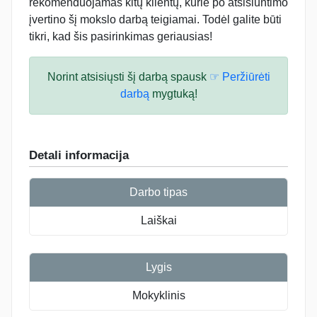
rekomenduojamas kitų klientų, kurie po atsisiuntimo
įvertino šį mokslo darbą teigiamai. Todėl galite būti
tikri, kad šis pasirinkimas geriausias!
Norint atsisiųsti šį darbą spausk
☞ Peržiūrėti
darbą
mygtuką!
Detali informacija
Darbo tipas
Laiškai
Lygis
Mokyklinis