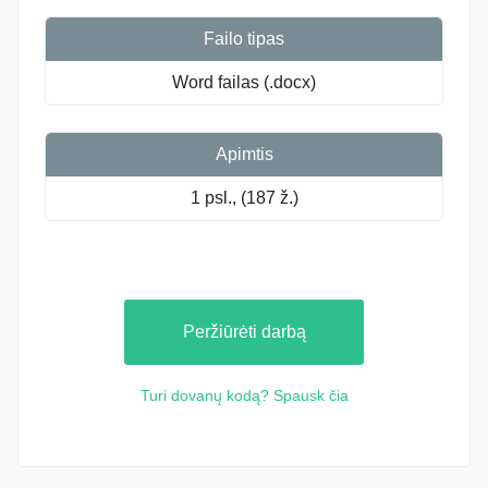
Failo tipas
Word failas (.docx)
Apimtis
1 psl., (187 ž.)
Peržiūrėti darbą
Turi dovanų kodą? Spausk čia