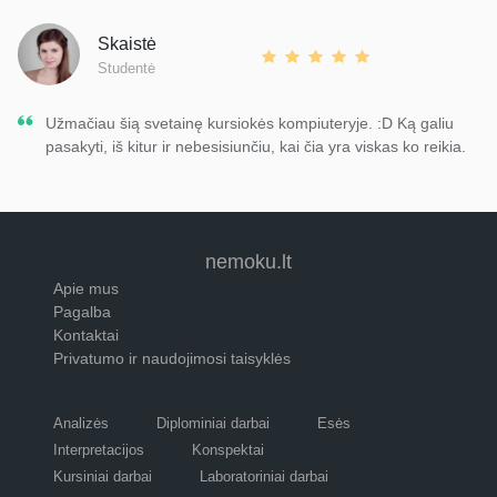
Skaistė
Studentė
Užmačiau šią svetainę kursiokės kompiuteryje. :D Ką galiu
pasakyti, iš kitur ir nebesisiunčiu, kai čia yra viskas ko reikia.
nemoku.lt
Apie mus
Pagalba
Kontaktai
Privatumo ir naudojimosi taisyklės
Analizės
Diplominiai darbai
Esės
Interpretacijos
Konspektai
Kursiniai darbai
Laboratoriniai darbai