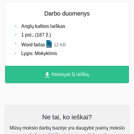
Darbo duomenys
Anglų kalbos laiškas
1 psl., (187 ž.)
Word failas
12 KB
Lygis: Mokyklinis
Atsisiųsti šį laišką
Ne tai, ko ieškai?
Mūsų mokslo darbų bazėje yra daugybė įvairių mokslo