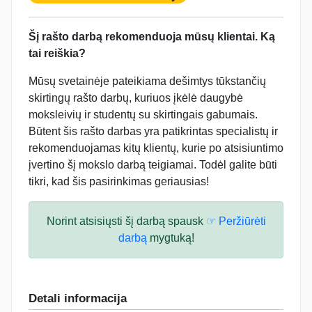
Šį rašto darbą rekomenduoja mūsų klientai. Ką
tai reiškia?
Mūsų svetainėje pateikiama dešimtys tūkstančių
skirtingų rašto darbų, kuriuos įkėlė daugybė
moksleivių ir studentų su skirtingais gabumais.
Būtent šis rašto darbas yra patikrintas specialistų ir
rekomenduojamas kitų klientų, kurie po atsisiuntimo
įvertino šį mokslo darbą teigiamai. Todėl galite būti
tikri, kad šis pasirinkimas geriausias!
Norint atsisiųsti šį darbą spausk
☞ Peržiūrėti
darbą
mygtuką!
Detali informacija