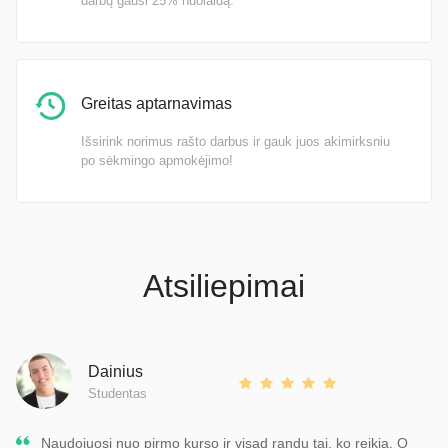
darbų gausi 25% nuolaidą.
Greitas aptarnavimas
Išsirink norimus rašto darbus ir gauk juos akimirksniu
po sėkmingo apmokėjimo!
Atsiliepimai
Dainius
Studentas
Naudojuosi nuo pirmo kurso ir visad randu tai, ko reikia. O