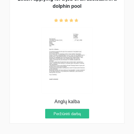
dolphin pool
Anglų kalba
Peržiūrėti darbą