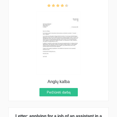
Anglų kalba
Peržiūrėti darbą
Letter: applying for a job of an assistant in a