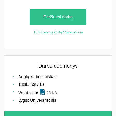
Peržiūrėti darbą
Turi dovanų kodą? Spausk čia
Darbo duomenys
Anglų kalbos laiškas
1 psl., (295 ž.)
Word failas
23 KB
Lygis: Universitetinis