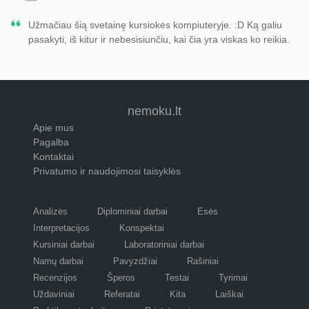
Užmačiau šią svetainę kursiokės kompiuteryje. :D Ką galiu
pasakyti, iš kitur ir nebesisiunčiu, kai čia yra viskas ko reikia.
nemoku.lt
Apie mus
Pagalba
Kontaktai
Privatumo ir naudojimosi taisyklės
Analizės
Diplominiai darbai
Esės
Interpretacijos
Konspektai
Kursiniai darbai
Laboratoriniai darbai
Namų darbai
Pavyzdžiai
Rašiniai
Recenzijos
Šperos
Testai
Tyrimai
Uždaviniai
Referatai
Kita
Laiškai