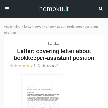
nemoku
.
lt
Anglų kalba >
Letter: covering letter about bookkeeper-assistant
position
Laiškai
Letter: covering letter about
bookkeeper-assistant position
9.8
(
3
atsiliepimai)