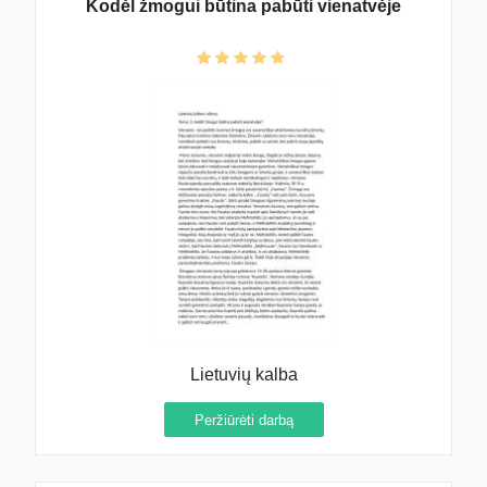
Kodėl žmogui būtina pabūti vienatvėje
Lietuvių kalba
Peržiūrėti darbą