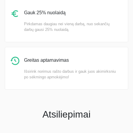
Gauk 25% nuolaidą
Pirkdamas daugiau nei vieną darbą, nuo sekančių
darbų gausi 25% nuolaidą.
Greitas aptarnavimas
Išsirink norimus rašto darbus ir gauk juos akimirksniu
po sėkmingo apmokėjimo!
Atsiliepimai