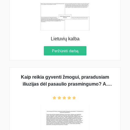
Lietuvių kalba
Peržiūrėti darbą
Kaip reikia gyventi žmogui, praradusiam
iliuzijas dėl pasaulio prasmingumo? A.
Kamiu ,,Sizifo mitas''