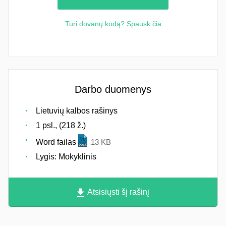
Turi dovanų kodą? Spausk čia
Darbo duomenys
Lietuvių kalbos rašinys
1 psl., (218 ž.)
Word failas
13 KB
Lygis: Mokyklinis
Atsisiųsti šį rašinį