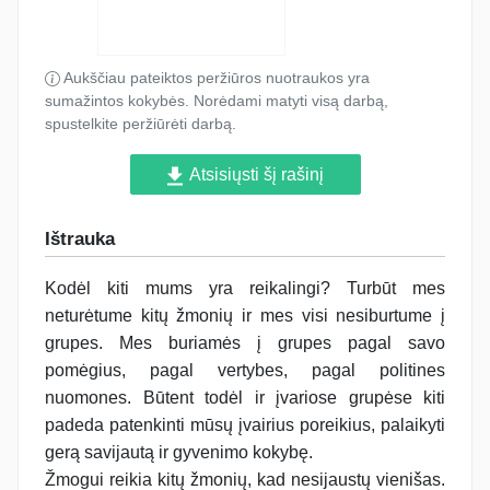
Aukščiau pateiktos peržiūros nuotraukos yra
sumažintos kokybės. Norėdami matyti visą darbą,
spustelkite peržiūrėti darbą.
Atsisiųsti šį rašinį
Ištrauka
Kodėl kiti mums yra reikalingi? Turbūt mes
neturėtume kitų žmonių ir mes visi nesiburtume į
grupes. Mes buriamės į grupes pagal savo
pomėgius, pagal vertybes, pagal politines
nuomones. Būtent todėl ir įvariose grupėse kiti
padeda patenkinti mūsų įvairius poreikius, palaikyti
gerą savijautą ir gyvenimo kokybę.
Žmogui reikia kitų žmonių, kad nesijaustų vienišas.