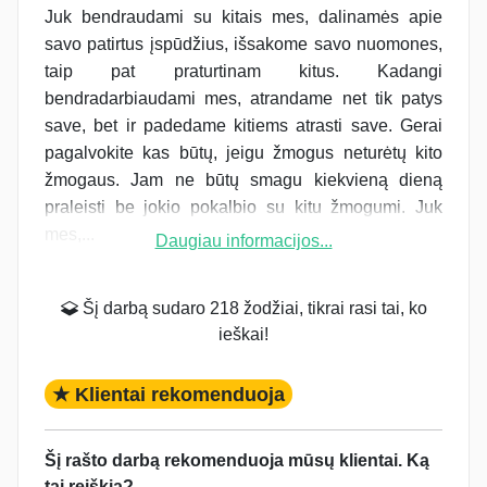
Juk bendraudami su kitais mes, dalinamės apie
savo patirtus įspūdžius, išsakome savo nuomones,
taip pat praturtinam kitus. Kadangi
bendradarbiaudami mes, atrandame net tik patys
save, bet ir padedame kitiems atrasti save. Gerai
pagalvokite kas būtų, jeigu žmogus neturėtų kito
žmogaus. Jam ne būtų smagu kiekvieną dieną
praleisti be jokio pokalbio su kitu žmogumi. Juk
mes,...
Daugiau informacijos...
Šį darbą sudaro 218 žodžiai, tikrai rasi tai, ko
ieškai!
★ Klientai rekomenduoja
Šį rašto darbą rekomenduoja mūsų klientai. Ką
tai reiškia?