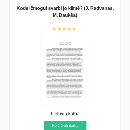
Kodėl žmogui svarbi jo kilmė? (J. Radvanas,
M. Daukša)
Lietuvių kalba
Peržiūrėti darbą