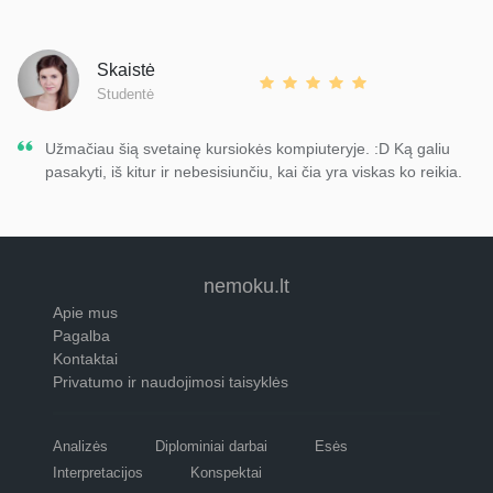
Skaistė
Studentė
Užmačiau šią svetainę kursiokės kompiuteryje. :D Ką galiu
pasakyti, iš kitur ir nebesisiunčiu, kai čia yra viskas ko reikia.
nemoku.lt
Apie mus
Pagalba
Kontaktai
Privatumo ir naudojimosi taisyklės
Analizės
Diplominiai darbai
Esės
Interpretacijos
Konspektai