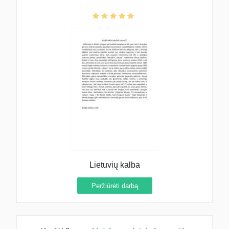
Lietuvių kalba
Peržiūrėti darbą