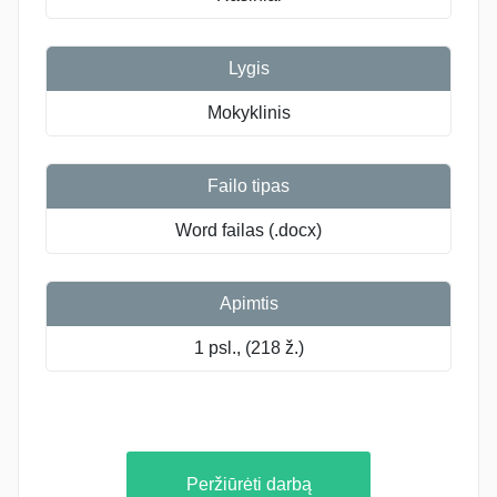
Lygis
Mokyklinis
Failo tipas
Word failas (.docx)
Apimtis
1 psl., (218 ž.)
Peržiūrėti darbą