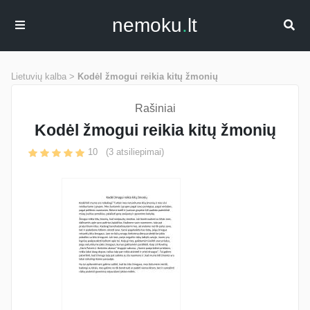
nemoku
.
lt
Lietuvių kalba >
Kodėl žmogui reikia kitų žmonių
Rašiniai
Kodėl žmogui reikia kitų žmonių
10
(
3
atsiliepimai)