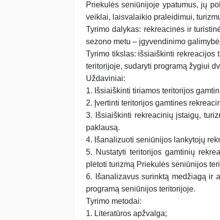
Priekulės seniūnijoje ypatumus, jų pok
veiklai, laisvalaikio praleidimui, turi
Tyrimo dalykas: rekreacinės ir turist
sezono metu – įgyvendinimo galimybės P
Tyrimo tikslas: išsiaiškinti rekreacij
teritorijoje, sudaryti programą žygiui dvi
Uždaviniai:
1. Išsiaiškinti tiriamos teritorijos gamti
2. Įvertinti teritorijos gamtines rekreacin
3. Išsiaiškinti rekreacinių įstaigų, tu
paklausą.
4. Išanalizuoti seniūnijos lankytojų rek
5. Nustatyti teritorijos gamtinių rekre
plėtoti turizmą Priekulės seniūnijos terit
6. Išanalizavus surinktą medžiagą ir 
programą seniūnijos teritorijoje.
Tyrimo metodai:
1. Literatūros apžvalga;