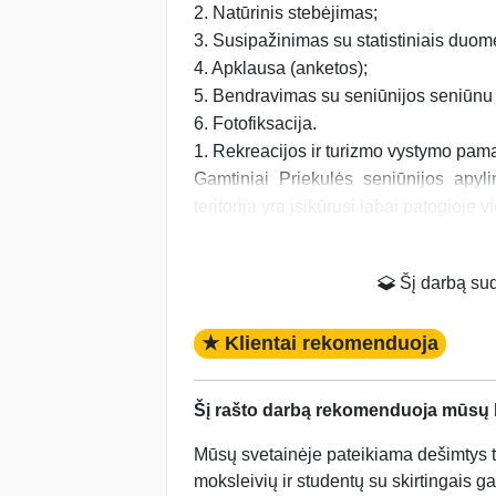
2. Natūrinis stebėjimas;
3. Susipažinimas su statistiniais duom
4. Apklausa (anketos);
5. Bendravimas su seniūnijos seniūnu i
6. Fotofiksacija.
1. Rekreacijos ir turizmo vystymo pama
Gamtiniai Priekulės seniūnijos apylin
teritorija yra įsikūrusi labai patogioje vi
Šį darbą suda
★ Klientai rekomenduoja
Šį rašto darbą rekomenduoja mūsų kl
Mūsų svetainėje pateikiama dešimtys tū
moksleivių ir studentų su skirtingais ga