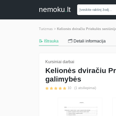
nemoku
.
lt
Turizmas >
Kelionės dviračiu Priekulės seniūni
📝 Ištrauka
🗂️ Detali informacija
Kursiniai darbai
Kelionės dviračiu P
galimybės
10
(
1
atsiliepimai)