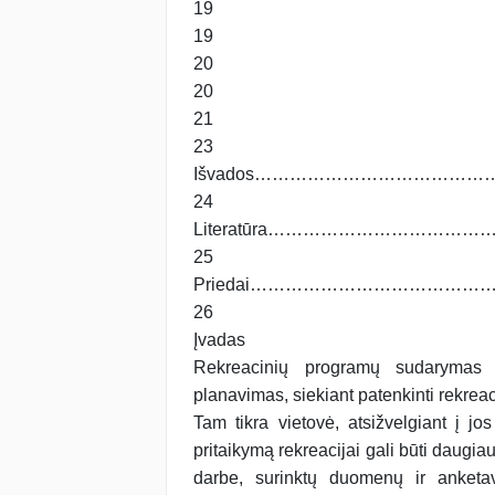
19
19
20
20
21
23
Išvados………………………………
24
Literatūra…………………………
25
Priedai………………………………
26
Įvadas
Rekreacinių programų sudarymas y
planavimas, siekiant patenkinti rekreac
Tam tikra vietovė, atsižvelgiant į j
pritaikymą rekreacijai gali būti daugi
darbe, surinktų duomenų ir anketav