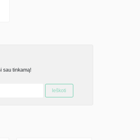
si sau tinkamą!
Ieškoti