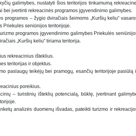
yčių galimybes, nustatyti šios teritorijos tinkamumą rekreacine
zmui bei įvertinti rekreacinės programos įgyvendinimo galimybes.
inės programos – žygio dviračiais šeimoms „Kuršių keliu“ vasaro
riekulės seniūnijos teritorijoje.
os turizmo programos įgyvendinimo galimybes Priekulės seniūnijo
račiais „Kuršių keliu“ tiriama teritorija.
nius rekreacinius išteklius.
es teritorijas ir objektus.
rizmo paslaugų teikėjų bei pramogų, esančių teritorijoje pasiūlą i
reacinius poreikius.
acinių – turistinių išteklių potencialą, būklę, įvertinant galimyb
orijoje.
anketų analizės duomenų išvadas, pateikti turizmo ir rekreacijo