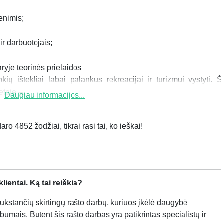
enimis;
r darbuotojais;
ryje teorinės prielaidos
kių ištekliai labai palankūs rekreacijai ir turizmui vystyti. Š
etoje –...
Daugiau informacijos...
ro 4852 žodžiai, tikrai rasi tai, ko ieškai!
ientai. Ką tai reiškia?
kstančių skirtingų rašto darbų, kuriuos įkėlė daugybė
bumais. Būtent šis rašto darbas yra patikrintas specialistų ir