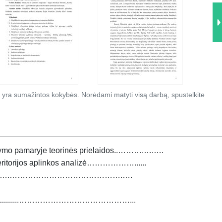
 yra sumažintos kokybės. Norėdami matyti visą darbą, spustelkite
stymo pamaryje teorinės prielaidos..……….….….
 teritorijos aplinkos analizė………………......
ai………………….…………………………………….….
je..................……………………………………...