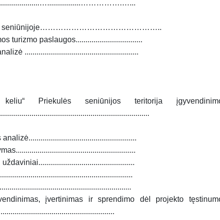
...................….................…………….…...
riekulės seniūnijoje………………………………………..
rizmo paslaugos..................................
....................................................
eliu“ Priekulės seniūnijos teritorija įgyvendinim
........................................................................
.....................................................
...................................................
i.................................................
.....................................................
.......................................................
vendinimas, įvertinimas ir sprendimo dėl projekto tęstinum
......................................................