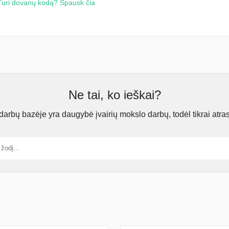
Turi dovanų kodą? Spausk čia
Ne tai, ko ieškai?
rbų bazėje yra daugybė įvairių mokslo darbų, todėl tikrai atra