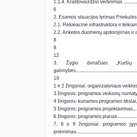
1.1.4. Kraštovaizdžio vertinimas ............
6
2. Esamos situacijos tyrimas P
2.1. Rekreacinė infrastruktūra ir teikiamos tu
2.2. Anketos duomenų apdorojimas ir analizė ......
8
8
12
3. Žygio dviračiais „Kuršių k
galimybės......................................................
19
1 ir 2 žingsniai: organizatoriaus veiklos analizė..
3 žingsnis: programos veiksmų numatymas..........
4 žingsnis: kuriamos programos tikslai, uždavinia
5 žingsnis: programos projektavimas..................
6 žingsnis: programos planas............................
7, 8 ir 9 žingsniai: programos įgy
priėmimas......................................................