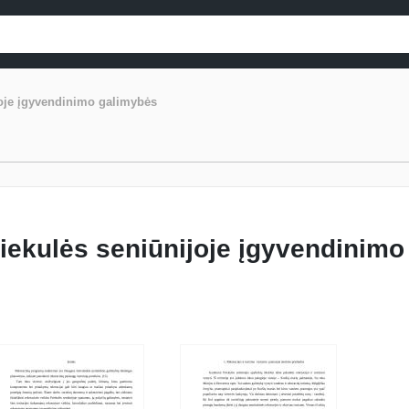
joje įgyvendinimo galimybės
riekulės seniūnijoje įgyvendinimo