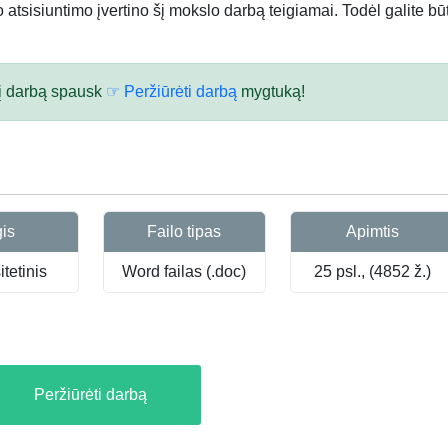
atsisiuntimo įvertino šį mokslo darbą teigiamai. Todėl galite būt
 šį darbą spausk
☞ Peržiūrėti darbą
mygtuką!
gis
Failo tipas
Apimtis
tetinis
Word failas (.doc)
25 psl., (4852 ž.)
Peržiūrėti darbą