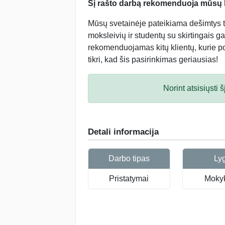
Šį rašto darbą rekomenduoja mūsų kl
Mūsų svetainėje pateikiama dešimtys tū
moksleivių ir studentų su skirtingais ga
rekomenduojamas kitų klientų, kurie po 
tikri, kad šis pasirinkimas geriausias!
Norint atsisiųsti
Detali informacija
Darbo tipas
Ly
Pristatymai
Mokyk