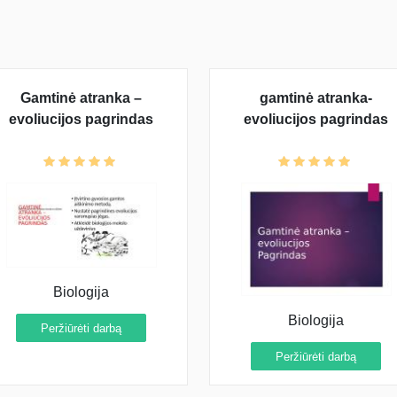
Gamtinė atranka –
gamtinė atranka-
evoliucijos pagrindas
evoliucijos pagrindas
Biologija
Biologija
Peržiūrėti darbą
Peržiūrėti darbą