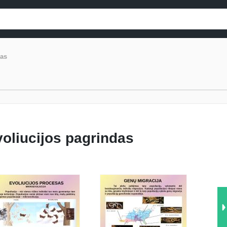
das
voliucijos pagrindas