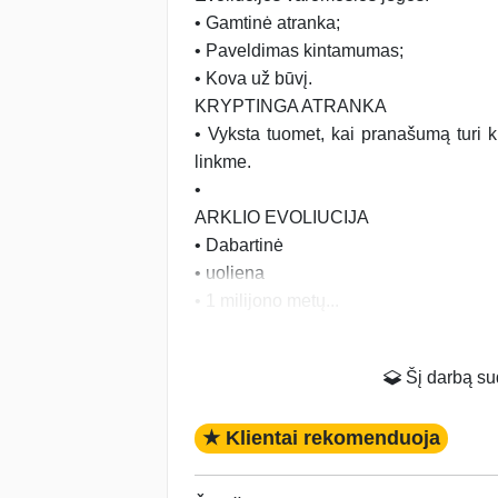
• Gamtinė atranka;
• Paveldimas kintamumas;
• Kova už būvį.
KRYPTINGA ATRANKA
• Vyksta tuomet, kai pranašumą turi kr
linkme.
•
ARKLIO EVOLIUCIJA
• Dabartinė
• uoliena
• 1 milijono metų...
Šį darbą suda
★ Klientai rekomenduoja