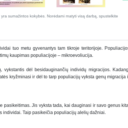
 yra sumažintos kokybės. Norėdami matyti visą darbą, spustelkite
ividai tuo metu gyvenantys tam tikroje teritorijoje. Populiacijo
kitimų kaupimas populiacijoje – mikroevoliucija.
jų, vykstantis dėl besidauginančių individų migracijos. Kadang
atės kryžminasi ir dėl to tarp populiacijų vyksta genų migracija i
de pasikeitimas. Jis vyksta tada, kai dauginasi ir savo genus kita
s individai. Taip pasikeičia populiacijų alelių dažniai.