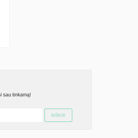
si sau tinkamą!
Ieškoti