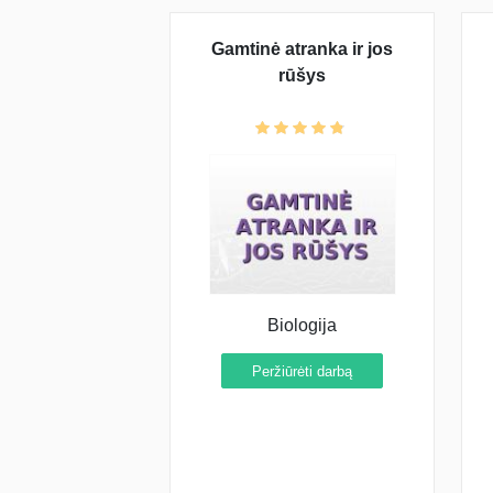
Gamtinė atranka ir jos
rūšys
Biologija
Peržiūrėti darbą