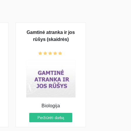
Gamtinė atranka ir jos
rūšys (skaidrės)
Biologija
Peržiūrėti darbą