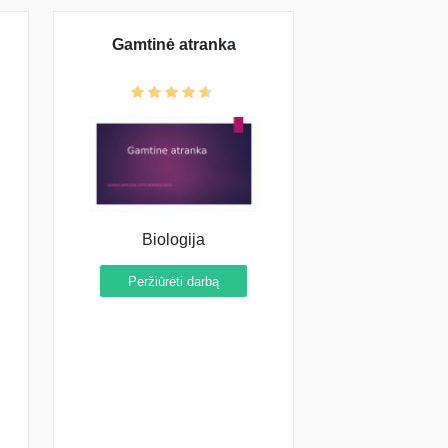
Gamtinė atranka
Biologija
Peržiūrėti darbą