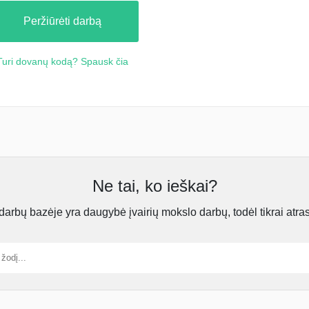
Peržiūrėti darbą
Turi dovanų kodą? Spausk čia
Ne tai, ko ieškai?
rbų bazėje yra daugybė įvairių mokslo darbų, todėl tikrai atra