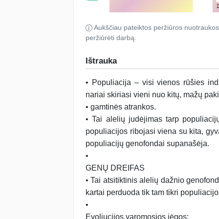
Aukščiau pateiktos peržiūros nuotraukos
peržiūrėti darbą.
Ištrauka
• Populiacija – visi vienos rūšies ind
nariai skiriasi vieni nuo kitų, mažų pa
• gamtinės atrankos.
• Tai alelių judėjimas tarp populiaci
populiacijos ribojasi viena su kita, gyv
populiacijų genofondai supanašėja.
•
GENŲ DREIFAS
• Tai atsitiktinis alelių dažnio genofon
kartai perduoda tik tam tikri populiacijo
•
Evoliucijos varomosios jėgos: