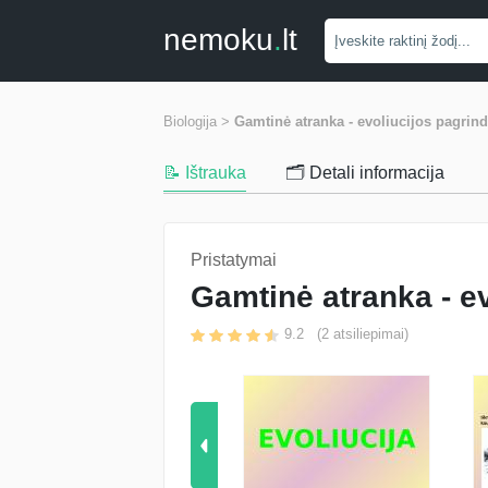
nemoku
.
lt
Biologija >
Gamtinė atranka - evoliucijos pagrin
📝 Ištrauka
🗂️ Detali informacija
Pristatymai
Gamtinė atranka - e
9.2
(
2
atsiliepimai)