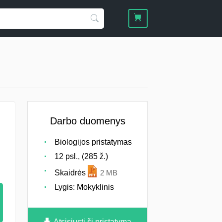
Darbo duomenys
Biologijos pristatymas
12 psl., (285 ž.)
Skaidrės
2 MB
Lygis: Mokyklinis
Atsisiųsti šį pristatymą