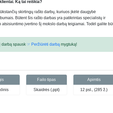
ientai. Ką tai reiškia?
kstančių skirtingų rašto darbų, kuriuos įkėlė daugybė
bumais. Būtent šis rašto darbas yra patikrintas specialistų ir
atsisiuntimo įvertino šį mokslo darbą teigiamai. Todėl galite būt
 šį darbą spausk
☞ Peržiūrėti darbą
mygtuką!
gis
Failo tipas
Apimtis
linis
Skaidrės (.ppt)
12 psl., (285 ž.)