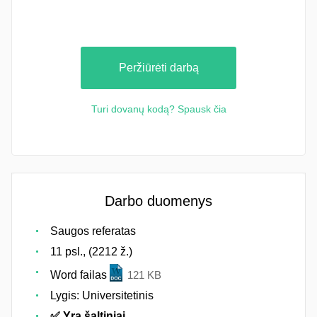
Peržiūrėti darbą
Turi dovanų kodą? Spausk čia
Darbo duomenys
Saugos referatas
11 psl., (2212 ž.)
Word failas
121 KB
Lygis: Universitetinis
✅ Yra šaltiniai