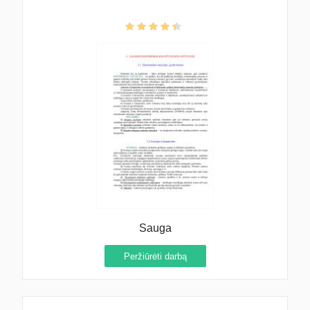
Sauga
Peržiūrėti darbą