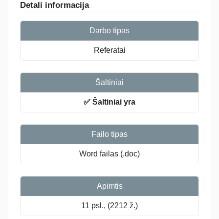
Detali informacija
Darbo tipas
Referatai
Šaltiniai
✅ Šaltiniai yra
Failo tipas
Word failas (.doc)
Apimtis
11 psl., (2212 ž.)