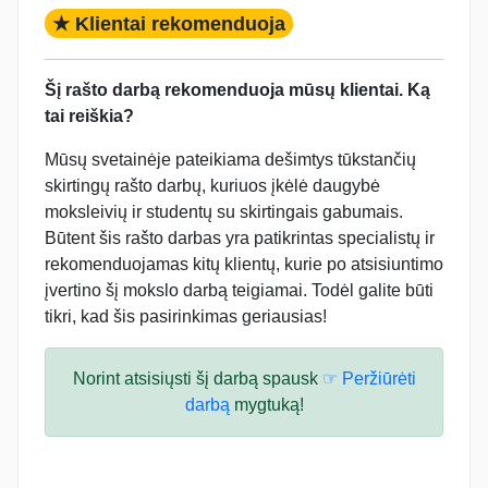
★ Klientai rekomenduoja
Šį rašto darbą rekomenduoja mūsų klientai. Ką
tai reiškia?
Mūsų svetainėje pateikiama dešimtys tūkstančių
skirtingų rašto darbų, kuriuos įkėlė daugybė
moksleivių ir studentų su skirtingais gabumais.
Būtent šis rašto darbas yra patikrintas specialistų ir
rekomenduojamas kitų klientų, kurie po atsisiuntimo
įvertino šį mokslo darbą teigiamai. Todėl galite būti
tikri, kad šis pasirinkimas geriausias!
Norint atsisiųsti šį darbą spausk
☞ Peržiūrėti
darbą
mygtuką!