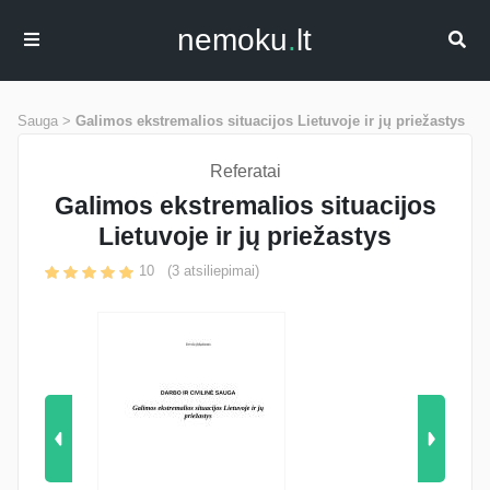
nemoku
.
lt
Sauga >
Galimos ekstremalios situacijos Lietuvoje ir jų priežastys
Referatai
Galimos ekstremalios situacijos
Lietuvoje ir jų priežastys
10
(
3
atsiliepimai)