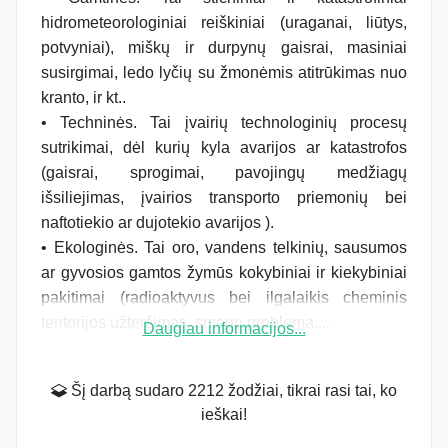
hidrometeorologiniai reiškiniai (uraganai, liūtys,
potvyniai), miškų ir durpynų gaisrai, masiniai
susirgimai, ledo lyčių su žmonėmis atitrūkimas nuo
kranto, ir kt..
• Techninės. Tai įvairių technologinių procesų
sutrikimai, dėl kurių kyla avarijos ar katastrofos
(gaisrai, sprogimai, pavojingų medžiagų
išsiliejimas, įvairios transporto priemonių bei
naftotiekio ar dujotekio avarijos ).
• Ekologinės. Tai oro, vandens telkinių, sausumos
ar gyvosios gamtos žymūs kokybiniai ir kiekybiniai
pakitimai (radioaktyvus bei ilgalaikis cheminis
teritorijos užteršimas, smogo problema,...
Daugiau informacijos...
Šį darbą sudaro 2212 žodžiai, tikrai rasi tai, ko
ieškai!