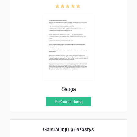
Sauga
Peržiūrėti darbą
Gaisrai ir jų priežastys