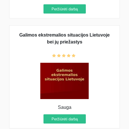
Peržiūrėti darbą
Galimos ekstremalios situacijos Lietuvoje
bei jų priežastys
Sauga
Peržiūrėti darbą