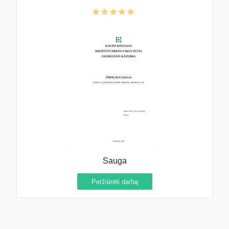
Sauga
Peržiūrėti darbą