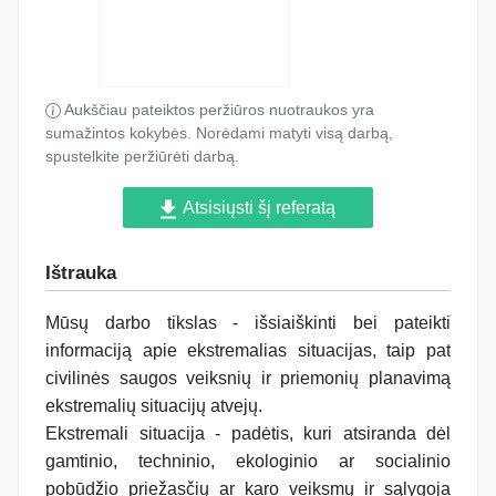
Aukščiau pateiktos peržiūros nuotraukos yra
sumažintos kokybės. Norėdami matyti visą darbą,
spustelkite peržiūrėti darbą.
Atsisiųsti šį referatą
Ištrauka
Mūsų darbo tikslas - išsiaiškinti bei pateikti
informaciją apie ekstremalias situacijas, taip pat
civilinės saugos veiksnių ir priemonių planavimą
ekstremalių situacijų atvejų.
Ekstremali situacija - padėtis, kuri atsiranda dėl
gamtinio, techninio, ekologinio ar socialinio
pobūdžio priežasčių ar karo veiksmų ir sąlygoja