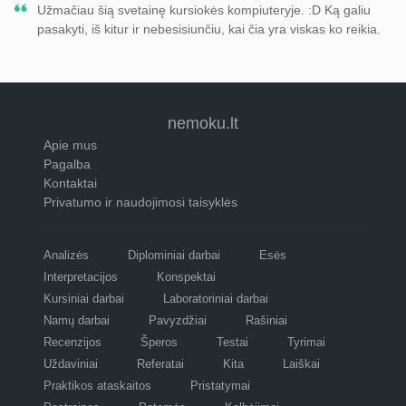
Užmačiau šią svetainę kursiokės kompiuteryje. :D Ką galiu
pasakyti, iš kitur ir nebesisiunčiu, kai čia yra viskas ko reikia.
nemoku.lt
Apie mus
Pagalba
Kontaktai
Privatumo ir naudojimosi taisyklės
Analizės
Diplominiai darbai
Esės
Interpretacijos
Konspektai
Kursiniai darbai
Laboratoriniai darbai
Namų darbai
Pavyzdžiai
Rašiniai
Recenzijos
Šperos
Testai
Tyrimai
Uždaviniai
Referatai
Kita
Laiškai
Praktikos ataskaitos
Pristatymai