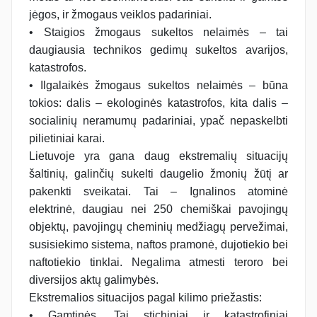
jėgos, ir žmogaus veiklos padariniai.
• Staigios žmogaus sukeltos nelaimės – tai
daugiausia technikos gedimų sukeltos avarijos,
katastrofos.
• Ilgalaikės žmogaus sukeltos nelaimės – būna
tokios: dalis – ekologinės katastrofos, kita dalis –
socialinių neramumų padariniai, ypač nepaskelbti
pilietiniai karai.
Lietuvoje yra gana daug ekstremalių situacijų
šaltinių, galinčių sukelti daugelio žmonių žūtį ar
pakenkti sveikatai. Tai – Ignalinos atominė
elektrinė, daugiau nei 250 chemiškai pavojingų
objektų, pavojingų cheminių medžiagų pervežimai,
susisiekimo sistema, naftos pramonė, dujotiekio bei
naftotiekio tinklai. Negalima atmesti teroro bei
diversijos aktų galimybės.
Ekstremalios situacijos pagal kilimo priežastis:
• Gamtinės. Tai stichiniai ir katastrofiniai