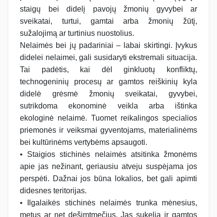
staigų bei didelį pavojų žmonių gyvybei ar
sveikatai, turtui, gamtai arba žmonių žūtį,
sužalojimą ar turtinius nuostolius.
Nelaimės bei jų padariniai – labai skirtingi. Įvykus
didelei nelaimei, gali susidaryti ekstremali situacija.
Tai padėtis, kai dėl ginkluotų konfliktų,
technogeninių procesų ar gamtos reiškinių kyla
didelė grėsmė žmonių sveikatai, gyvybei,
sutrikdoma ekonominė veikla arba ištinka
ekologinė nelaimė. Tuomet reikalingos specialios
priemonės ir veiksmai gyventojams, materialinėms
bei kultūrinėms vertybėms apsaugoti.
• Staigios stichinės nelaimės atsitinka žmonėms
apie jas nežinant, geriausiu atveju suspėjama jos
perspėti. Dažnai jos būna lokalios, bet gali apimti
didesnes teritorijas.
• Ilgalaikės stichinės nelaimės trunka mėnesius,
metus ar net dešimtmečius. Jas sukelia ir gamtos