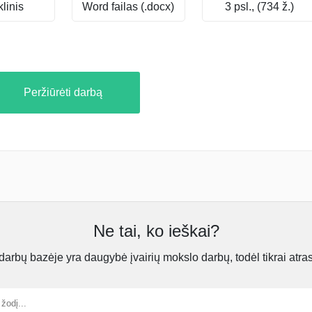
linis
Word failas (.docx)
3 psl., (734 ž.)
Peržiūrėti darbą
Ne tai, ko ieškai?
rbų bazėje yra daugybė įvairių mokslo darbų, todėl tikrai atra