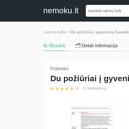
nemoku
.
lt
Lietuvių kalba >
Du požiūriai į gyvenimą Žemait
📝 Ištrauka
🗂️ Detali informacija
Potemės
Du požiūriai į gyve
10
(
1
atsiliepimai)