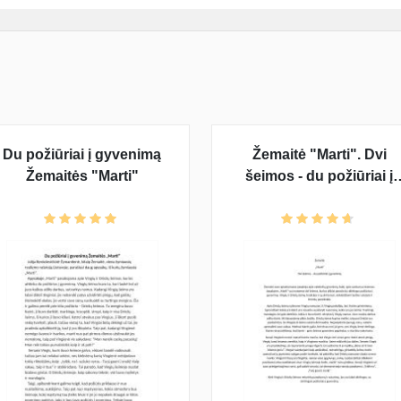
Du požiūriai į gyvenimą
Žemaitė "Marti". Dvi
Žemaitės "Marti"
šeimos - du požiūriai į
gyvenimą