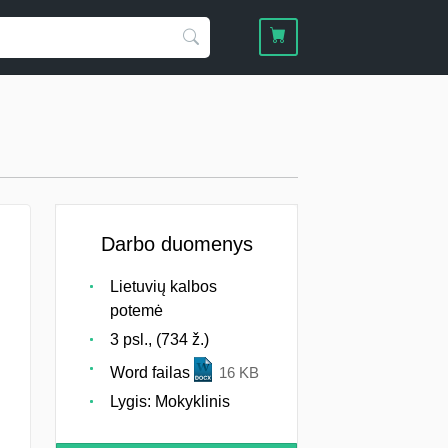
Darbo duomenys
Lietuvių kalbos
potemė
3 psl., (734 ž.)
Word failas
16 KB
Lygis: Mokyklinis