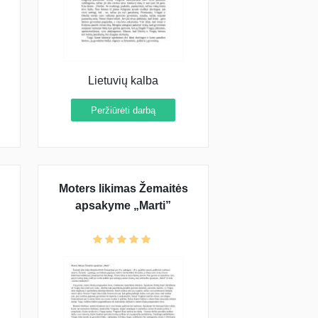
Lietuvių kalba
Peržiūrėti darbą
Moters likimas Žemaitės
apsakyme „Marti”