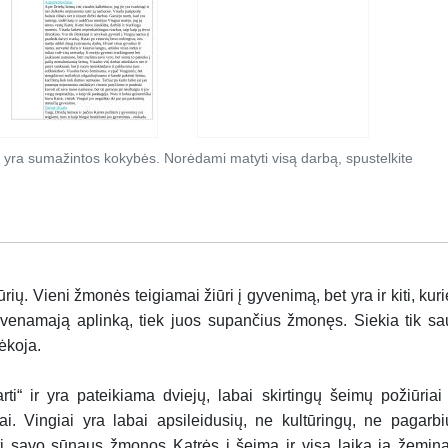
 yra sumažintos kokybės. Norėdami matyti visą darbą, spustelkite
ių. Vieni žmonės teigiamai žiūri į gyvenimą, bet yra ir kiti, kuri
yvenamają aplinką, tiek juos supančius žmonęs. Siekia tik sa
ėkoja.
 ir yra pateikiama dviejų, labai skirtingų šeimų požiūriai 
. Vingiai yra labai apsileidusių, ne kultūringų, ne pagarbi
i savo sūnaus žmonos Katrės į šeimą ir visą laiką ją žemina