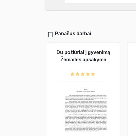
Panašūs darbai
Du požiūriai į gyvenimą
Žemaitės apsakyme
,,Marti"