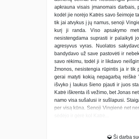
apkrauna visais įmanomais darbais, pr
kodėl jie norėjo Katrės savo šeimoje ta
tik jai atvykus į jų namus, senoji Vingi
kurį ji randa. Viso apsakymo met
nesistengdama suprasti ir palaikyti 
agresyvus vyras. Nuolatos sakydavo
bandydavo už save pastovėti ir nebeke
savo rėkimu, todėl ji ir likdavo neišgi
žmonos, nesistengia rūpintis ja ir ti
gerai matyti kokią nepagarbą reiškė V
išvyko į laukus šieno pjauti ir juos s
Katrė iškrenta iš vežimo, bet Jonas net 
namo visa sušalusi ir sušlapusi. Staiga
per visą kūna. Senoji Vingienė net ne
sėdėjo ir gėrė kol Katrė...
Šį darbą suda