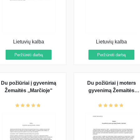
Lietuvių kalba
Lietuvių kalba
Peržiūrėti darbą
Peržiūrėti darbą
Du požiūriai į gyvenimą
Du požiūriai į moters
Žemaitės ,,Marčioje“
gyvenimą Žemaitės
,,Marčioje“