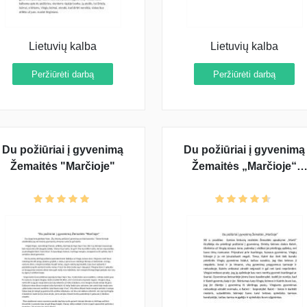
Lietuvių kalba
Lietuvių kalba
Peržiūrėti darbą
Peržiūrėti darbą
Du požiūriai į gyvenimą
Du požiūriai į gyvenimą
Žemaitės "Marčioje"
Žemaitės „Marčioje“
(pastraipa)