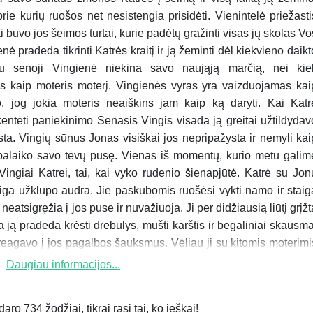
ie kurių ruošos net nesistengia prisidėti. Vienintelė priežasti
i buvo jos šeimos turtai, kurie padėtų gražinti visas jų skolas Vo
enė pradeda tikrinti Katrės kraitį ir ją žeminti dėl kiekvieno daikt
u senoji Vingienė niekina savo naująją marčią, nei kie
jos kaip moteris moterį. Vingienės vyras yra vaizduojamas kai
, jog jokia moteris neaiškins jam kaip ką daryti. Kai Katr
ntėti paniekinimo Senasis Vingis visada ją greitai užtildydav
rsta. Vingių sūnus Jonas visiškai jos nepripažysta ir nemyli kai
k palaiko savo tėvų pusę. Vienas iš momentų, kurio metu galim
ingiai Katrei, tai, kai vyko rudenio šienapjūtė. Katrė su Jon
taiga užklupo audra. Jie paskubomis ruošėsi vykti namo ir staig
neatsigręžia į jos puse ir nuvažiuoja. Ji per didžiausią liūtį grįžt
 ją pradeda krėsti drebulys, mušti karštis ir begaliniai skausma
reagavo į jos pagalbos šauksmus. Vėliau ji su kitomis moterimi
Daugiau informacijos...
ro 734 žodžiai, tikrai rasi tai, ko ieškai!