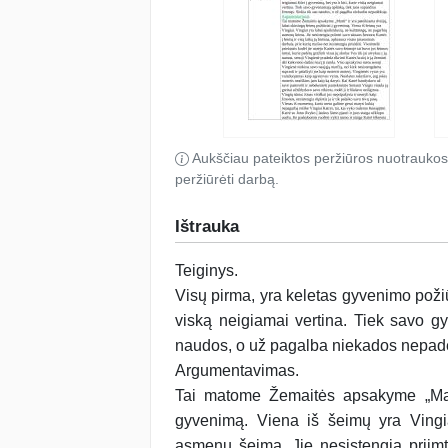
Aukščiau pateiktos peržiūros nuotraukos
peržiūrėti darbą.
Ištrauka
Teiginys.
Visų pirma, yra keletas gyvenimo požiūr
viską neigiamai vertina. Tiek savo g
naudos, o už pagalba niekados nepad
Argumentavimas.
Tai matome Žemaitės apsakyme „Marti“
gyvenimą. Viena iš šeimų yra Vingiai
asmenų šeima. Jie nesistengia priimt