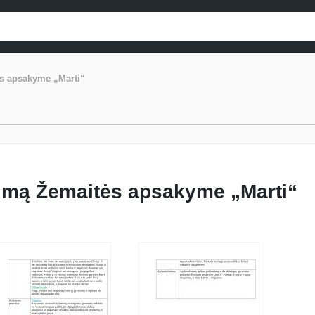
ės apsakyme „Marti“
nimą Žemaitės apsakyme „Marti“