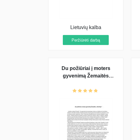
Lietuvių kalba
Peržiūrėti darbą
Du požiūriai į moters
gyvenimą Žemaitės
,,Marčioje‘‘