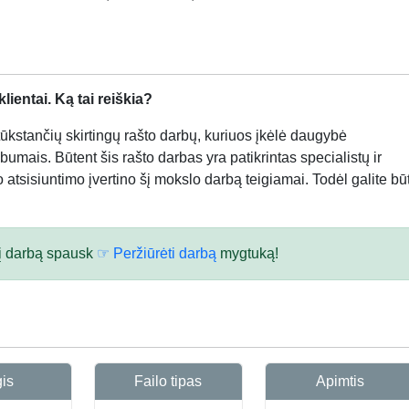
ientai. Ką tai reiškia?
kstančių skirtingų rašto darbų, kuriuos įkėlė daugybė
bumais. Būtent šis rašto darbas yra patikrintas specialistų ir
atsisiuntimo įvertino šį mokslo darbą teigiamai. Todėl galite būt
 šį darbą spausk
☞ Peržiūrėti darbą
mygtuką!
gis
Failo tipas
Apimtis