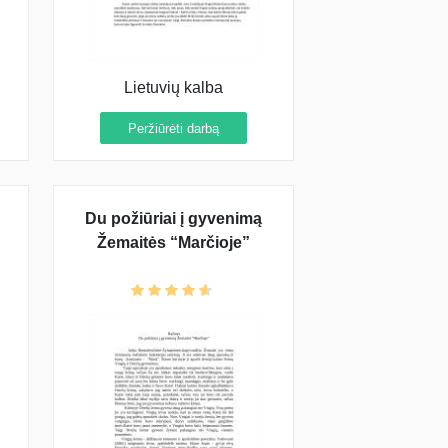
Lietuvių kalba
Peržiūrėti darbą
Du požiūriai į gyvenimą
Žemaitės “Marčioje”