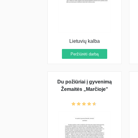
Lietuvių kalba
Peržiūrėti darbą
Du požiūriai į gyvenimą
Žemaitės „Marčioje“