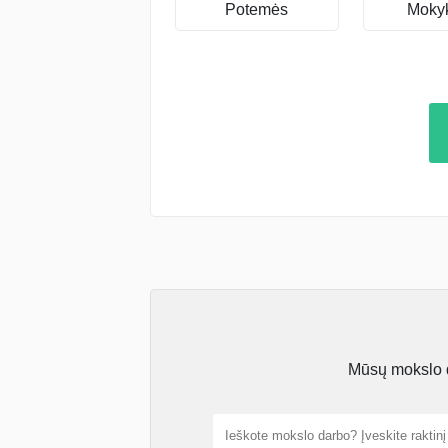
Potemės
Mokyk
Mūsų mokslo da