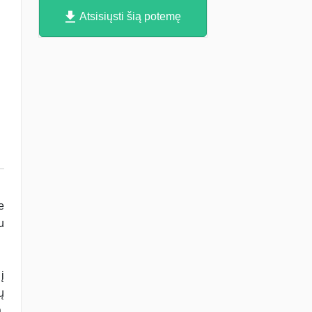
Atsisiųsti šią potemę
e
u
į
ų
,