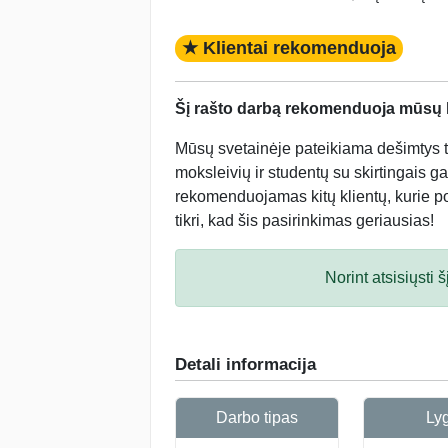
★ Klientai rekomenduoja
Šį rašto darbą rekomenduoja mūsų kl
Mūsų svetainėje pateikiama dešimtys tū
moksleivių ir studentų su skirtingais ga
rekomenduojamas kitų klientų, kurie po 
tikri, kad šis pasirinkimas geriausias!
Norint atsisiųsti
Detali informacija
Darbo tipas
Ly