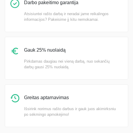
Darbo pakeitimo garantija
Atsisiuntei rašto darbą ir neradai jame reikalingos
informacijos? Pakeisime jį kitu nemokamai.
Gauk 25% nuolaidą
Pirkdamas daugiau nei vieną darbą, nuo sekančių
darbų gausi 25% nuolaidą.
Greitas aptarnavimas
Išsirink norimus rašto darbus ir gauk juos akimirksniu
po sėkmingo apmokėjimo!