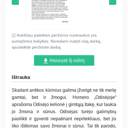
Aukščiau pateiktos peržiūros nuotraukos yra
sumažintos kokybės. Norėdami matyti visą darbą,
spustelkite peržiūrėti darbą.
Atsisiųsti šį rašinį
Ištrauka
Skaitant antikos kūrinius galima įžvelgti ne tik meilę
gamtai, bet ir žmogui. Homero „Odisėjoje“
aprašoma Odisėjo kelionė į gimtąją Itakę, kur laukia
jo žmona ir sūnus. Odisėjas turėjo galimybių
pasilikti ir gyventi nepatiriant nepritekliaus, bet jis
liko ištikimas savo žmonai ir sūnui. Tai tik parodo,