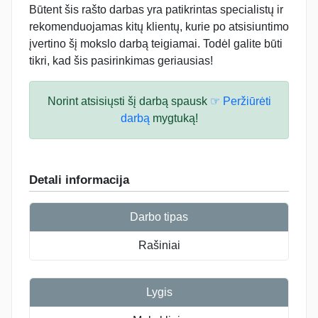
Būtent šis rašto darbas yra patikrintas specialistų ir
rekomenduojamas kitų klientų, kurie po atsisiuntimo
įvertino šį mokslo darbą teigiamai. Todėl galite būti
tikri, kad šis pasirinkimas geriausias!
Norint atsisiųsti šį darbą spausk
☞ Peržiūrėti
darbą
mygtuką!
Detali informacija
Darbo tipas
Rašiniai
Lygis