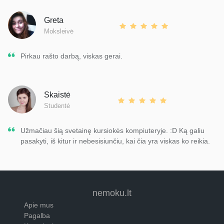
Greta
Moksleivė
Pirkau rašto darbą, viskas gerai.
Skaistė
Studentė
Užmačiau šią svetainę kursiokės kompiuteryje. :D Ką galiu
pasakyti, iš kitur ir nebesisiunčiu, kai čia yra viskas ko reikia.
nemoku.lt
Apie mus
Pagalba