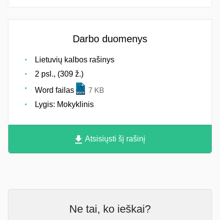
Darbo duomenys
Lietuvių kalbos rašinys
2 psl., (309 ž.)
Word failas
7 KB
Lygis: Mokyklinis
Atsisiųsti šį rašinį
Ne tai, ko ieškai?