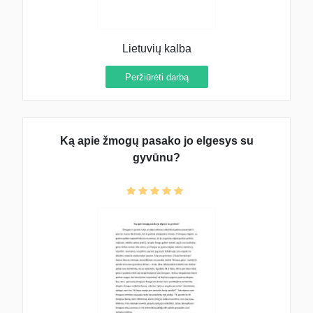
Lietuvių kalba
Peržiūrėti darbą
Ką apie žmogų pasako jo elgesys su
gyvūnu?