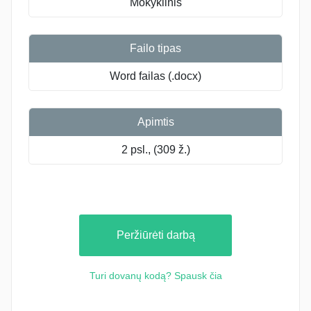
Mokyklinis
Failo tipas
Word failas (.docx)
Apimtis
2 psl., (309 ž.)
Peržiūrėti darbą
Turi dovanų kodą? Spausk čia