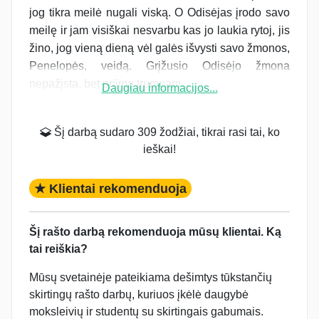
jog tikra meilė nugali viską. O Odisėjas įrodo savo
meilę ir jam visiškai nesvarbu kas jo laukia rytoj, jis
žino, jog vieną dieną vėl galės išvysti savo žmonos,
Penelopės, veidą. Grįžusio Odisėjo žmona
nepažįsta, bet priima trumpam...
Daugiau informacijos...
Šį darbą sudaro 309 žodžiai, tikrai rasi tai, ko
ieškai!
★ Klientai rekomenduoja
Šį rašto darbą rekomenduoja mūsų klientai. Ką
tai reiškia?
Mūsų svetainėje pateikiama dešimtys tūkstančių
skirtingų rašto darbų, kuriuos įkėlė daugybė
moksleivių ir studentų su skirtingais gabumais.