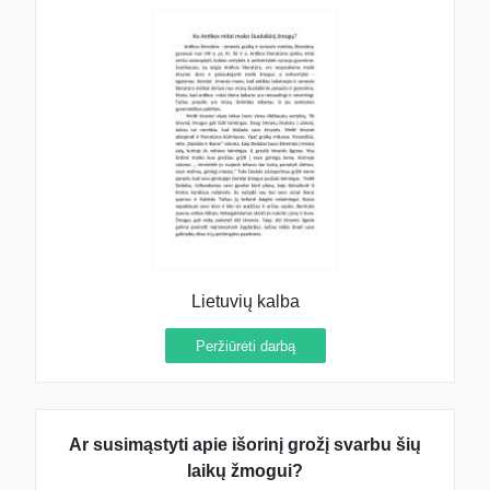
Lietuvių kalba
Peržiūrėti darbą
Ar susimąstyti apie išorinį grožį svarbu šių
laikų žmogui?