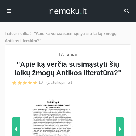
nemoku
.
lt
Lietuvių kalba >
"Apie ką verčia susimąstyti šių laikų žmogų
Antikos literatūra?"
Rašiniai
"Apie ką verčia susimąstyti šių
laikų žmogų Antikos literatūra?"
10
(
1
atsiliepimai)