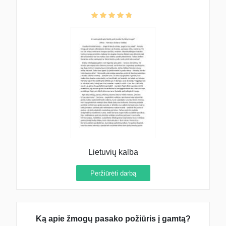
Lietuvių kalba
Peržiūrėti darbą
Ką apie žmogų pasako požiūris į gamtą?