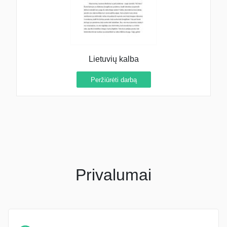
Lietuvių kalba
Peržiūrėti darbą
Privalumai