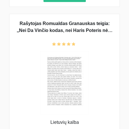
Rašytojas Romualdas Granauskas teigia:
,,Nei Da Vinčio kodas, nei Haris Poteris nėra
didžioji literatūra. Tai, ką tą ar kitą dieną
skaito, perka, graibsto ir garbsto milijonai,
tėra prekė.“ Ką jūs laikote didžiąja litera
Lietuvių kalba