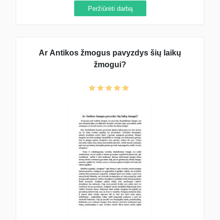
Peržiūrėti darbą
Ar Antikos žmogus pavyzdys šių laikų
žmogui?