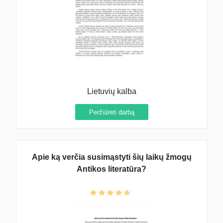
Lietuvių kalba
Peržiūrėti darbą
Apie ką verčia susimąstyti šių laikų žmogų
Antikos literatūra?